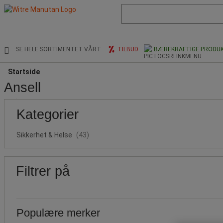
Liste
med
foreslått
nettside
og
SE HELE SORTIMENTET VÅRT
TILBUD
BÆREKRAFTIGE PRODU
søkehistorikk
Startside
Ansell
Populære
Pris
Nedre
Øvre
Kategorier
grense
grense
merker
Sikkerhet & Helse
(43)
Filtrer på
Populære merker