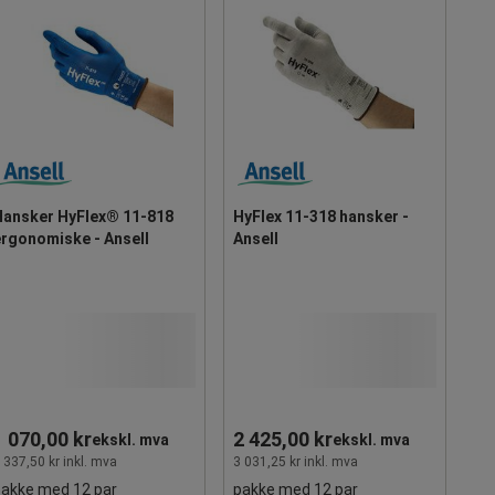
Hansker HyFlex® 11-818
HyFlex 11-318 hansker -
ergonomiske - Ansell
Ansell
1 070,00 kr
2 425,00 kr
ekskl. mva
ekskl. mva
 337,50 kr inkl. mva
3 031,25 kr inkl. mva
pakke med 12 par
pakke med 12 par