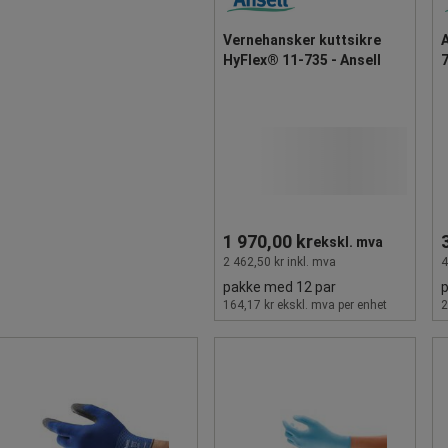
Vernehansker kuttsikre
HyFlex® 11-735 - Ansell
7
1 970,00 kr
ekskl. mva
2 462,50 kr inkl. mva
4
pakke med 12 par
164,17 kr ekskl. mva per enhet
2