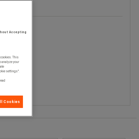
thout Accepting
 cookies. This
o analyze your
ate
okie settings".
 read
ll Cookies