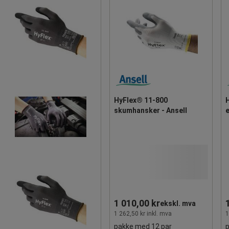
HyFlex® 11-800
skumhansker - Ansell
1 010,00 kr
ekskl. mva
1 262,50 kr inkl. mva
1
pakke med 12 par