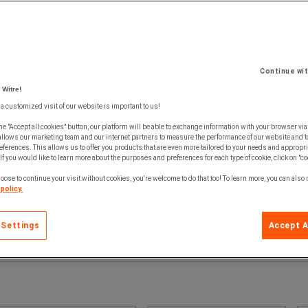
Continue wi
 Witre!
 a customized visit of our website is important to us!
he "Accept all cookies" button, our platform will be able to exchange information with your browser via
allows our marketing team and our internet partners to measure the performance of our website and t
ferences. This allows us to offer you products that are even more tailored to your needs and appropri
If you would like to learn more about the purposes and preferences for each type of cookie, click on "co
oose to continue your visit without cookies, you're welcome to do that too! To learn more, you can also
policy.
 Settings
Accept A