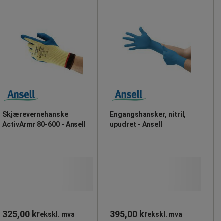
Skjærevernehanske
Engangshansker, nitril,
ActivArmr 80-600 - Ansell
upudret - Ansell
325,00 kr
395,00 kr
ekskl. mva
ekskl. mva