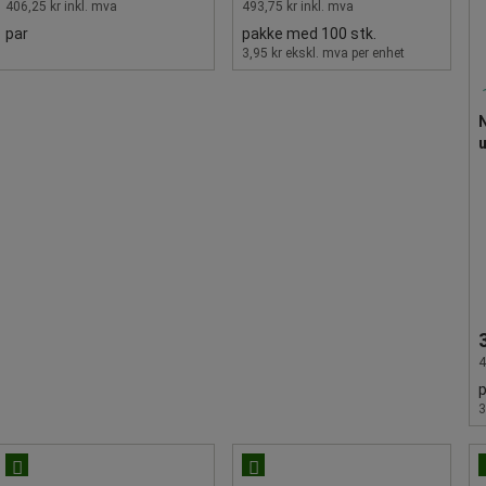
406,25 kr inkl. mva
493,75 kr inkl. mva
par
pakke med 100 stk.
3,95 kr ekskl. mva per enhet
N
u
4
p
3