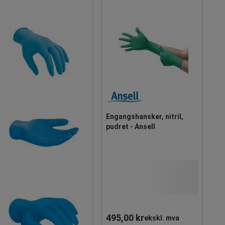
Engangshansker, nitril,
pudret - Ansell
495,00 kr
ekskl. mva