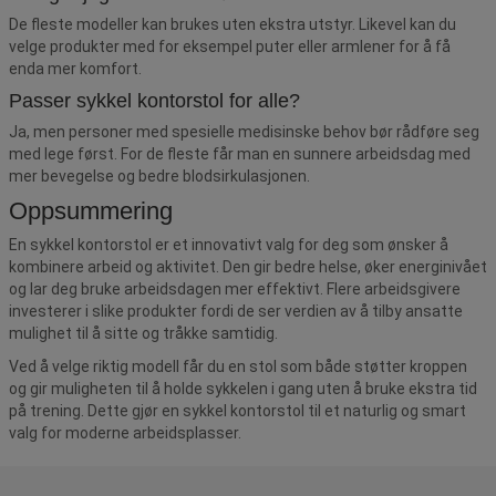
De fleste modeller kan brukes uten ekstra utstyr. Likevel kan du
velge produkter med for eksempel puter eller armlener for å få
enda mer komfort.
Passer sykkel kontorstol for alle?
Ja, men personer med spesielle medisinske behov bør rådføre seg
med lege først. For de fleste får man en sunnere arbeidsdag med
mer bevegelse og bedre blodsirkulasjonen.
Oppsummering
En sykkel kontorstol er et innovativt valg for deg som ønsker å
kombinere arbeid og aktivitet. Den gir bedre helse, øker energinivået
og lar deg bruke arbeidsdagen mer effektivt. Flere arbeidsgivere
investerer i slike produkter fordi de ser verdien av å tilby ansatte
mulighet til å sitte og tråkke samtidig.
Ved å velge riktig modell får du en stol som både støtter kroppen
og gir muligheten til å holde sykkelen i gang uten å bruke ekstra tid
på trening. Dette gjør en sykkel kontorstol til et naturlig og smart
valg for moderne arbeidsplasser.