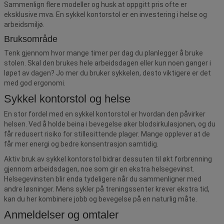
Sammenlign flere modeller og husk at oppgitt pris ofte er
eksklusive mva. En sykkel kontorstol er en investering i helse og
arbeidsmiljø.
Bruksområde
Tenk gjennom hvor mange timer per dag du planlegger å bruke
stolen. Skal den brukes hele arbeidsdagen eller kun noen ganger i
løpet av dagen? Jo mer du bruker sykkelen, desto viktigere er det
med god ergonomi.
Sykkel kontorstol og helse
En stor fordel med en sykkel kontorstol er hvordan den påvirker
helsen. Ved å holde beina i bevegelse øker blodsirkulasjonen, og du
får redusert risiko for stillesittende plager. Mange opplever at de
får mer energi og bedre konsentrasjon samtidig.
Aktiv bruk av sykkel kontorstol bidrar dessuten til økt forbrenning
gjennom arbeidsdagen, noe som gir en ekstra helsegevinst.
Helsegevinsten blir enda tydeligere når du sammenligner med
andre løsninger. Mens sykler på treningssenter krever ekstra tid,
kan du her kombinere jobb og bevegelse på en naturlig måte.
Anmeldelser og omtaler