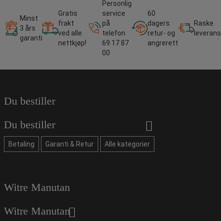
Personlig
Gratis
service
60
Minst
frakt
på
dagers
Raske
3 års
ved alle
telefon
retur- og
leverans
garanti
nettkjøp!
69 17 87
angrerett
00
Du bestiller
Du bestiller
Betaling
Garanti & Retur
Alle kategorier
Witre Manutan
Witre Manutan