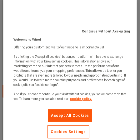
Skrivebordssykkel Bike it Easy, Armlener: nei, Type fot:
Continue without Accepting
Glideføtter, Nakkestøtte: nei, Type sete: Pute, Ben
Welcome to Witre!
Offering you a customized visit of our website is important to us!
By clicking the "Accept all cookies" button, our platform will be able to exchange
1 975,00 kr
ekskl. mva
information with your browser via cookies. This information allows our
marketing team and our internet partners to measure the performance of our
website and to analyze your shopping preferences. This allows us to offer you
stk.
products that are even more tailored to your needs and appropriate advertising. If
you would like to learn more about the purposes and preferences for each type of
cookie, click on "cookie settings".
Velg alternativ
And if you choose to continue your visit without cookies, you're welcome to do that
too! To learn more, you can also read our
cookie policy.
Accept All Cookies
Cookies Settings