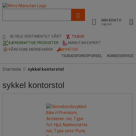
Liste
med
MIN KONTO
foreslått
Log inn
nettside
og
SE HELE SORTIMENTET VÅRT
TILBUD
søkehistorikk
BÆREKRAFTIGE PRODUKTER
MANUTAN EXPERT
VÅRE EGNE MERKEVARER
NYHETER
TILBUDSFORESPORSEL
KUNDESERVICE
Startsida
sykkel kontorstol
sykkel kontorstol