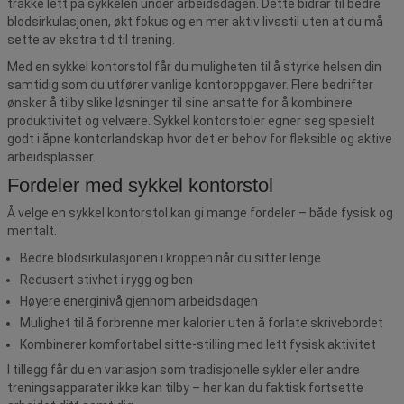
tråkke lett på sykkelen under arbeidsdagen. Dette bidrar til bedre
blodsirkulasjonen, økt fokus og en mer aktiv livsstil uten at du må
sette av ekstra tid til trening.
Med en sykkel kontorstol får du muligheten til å styrke helsen din
samtidig som du utfører vanlige kontoroppgaver. Flere bedrifter
ønsker å tilby slike løsninger til sine ansatte for å kombinere
produktivitet og velvære. Sykkel kontorstoler egner seg spesielt
godt i åpne kontorlandskap hvor det er behov for fleksible og aktive
arbeidsplasser.
Fordeler med sykkel kontorstol
Å velge en sykkel kontorstol kan gi mange fordeler – både fysisk og
mentalt.
Bedre blodsirkulasjonen i kroppen når du sitter lenge
Redusert stivhet i rygg og ben
Høyere energinivå gjennom arbeidsdagen
Mulighet til å forbrenne mer kalorier uten å forlate skrivebordet
Kombinerer komfortabel sitte-stilling med lett fysisk aktivitet
I tillegg får du en variasjon som tradisjonelle sykler eller andre
treningsapparater ikke kan tilby – her kan du faktisk fortsette