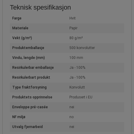
Teknisk spesifikasjon
Farge
Hvit
Materiale
Papir
Vekt (g/m²)
80 g/m²
Produktemballasje
500 konvolutter
Vindu, lengde (mm)
100 mm
Resirkulerbar emballasje
Ja - 100%
Resirkulerbart produkt
Ja - 100%
Type fraktforsyning
Konvolutt
Produktets opprinnelse
Produsert i EU
Enveloppe pré-casée
nei
NF miljø
no
Utvalg fjernarbeid
nei