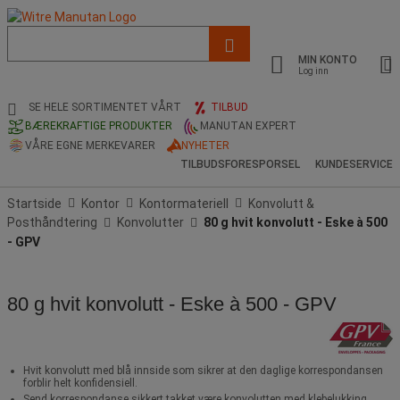
Liste
med
MIN KONTO
foreslått
Log inn
nettside
og
SE HELE SORTIMENTET VÅRT
TILBUD
søkehistorikk
BÆREKRAFTIGE PRODUKTER
MANUTAN EXPERT
VÅRE EGNE MERKEVARER
NYHETER
TILBUDSFORESPORSEL
KUNDESERVICE
Startside
Kontor
Kontormateriell
Konvolutt &
Posthåndtering
Konvolutter
80 g hvit konvolutt - Eske à 500
- GPV
80 g hvit konvolutt - Eske à 500 - GPV
Hvit konvolutt med blå innside som sikrer at den daglige korrespondansen
forblir helt konfidensiell.
Send korrespondanse sikkert takket være konvolutten med klebelukking.