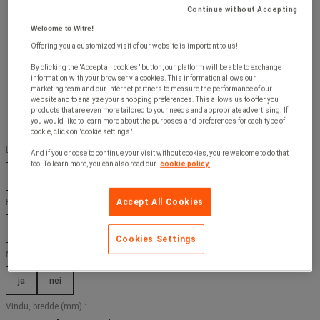
Continue without Accepting
Welcome to Witre!
Offering you a customized visit of our website is important to us!
By clicking the "Accept all cookies" button, our platform will be able to exchange
information with your browser via cookies. This information allows our
marketing team and our internet partners to measure the performance of our
website and to analyze your shopping preferences. This allows us to offer you
products that are even more tailored to your needs and appropriate advertising. If
you would like to learn more about the purposes and preferences for each type of
cookie, click on "cookie settings".
Lengde (mm) :
And if you choose to continue your visit without cookies, you're welcome to do that
too! To learn more, you can also read our
cookie policy.
114 mm
220 mm
229 mm
Accept All Cookies
Høyde (mm) :
110 mm
162 mm
Cookies Settings
Med vindu :
ja
nei
Vindu, bredde (mm) :