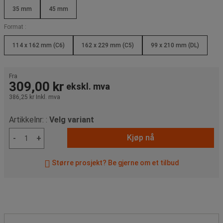
35 mm
45 mm
Format :
114 x 162 mm (C6)
162 x 229 mm (C5)
99 x 210 mm (DL)
Fra
309,00 kr
ekskl. mva
386,25 kr
Inkl. mva
Artikkelnr: :
Velg variant
Kjøp nå
-
+
Større prosjekt? Be gjerne om et tilbud