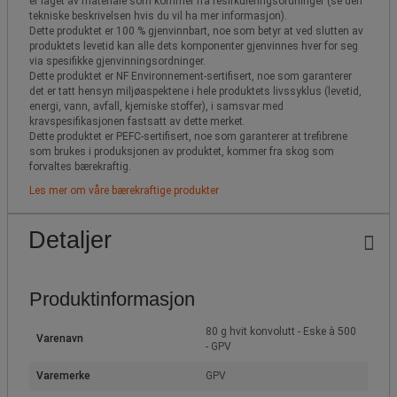
er laget av materiale som kommer fra resirkuleringsordninger (se den
tekniske beskrivelsen hvis du vil ha mer informasjon).
Dette produktet er 100 % gjenvinnbart, noe som betyr at ved slutten av
produktets levetid kan alle dets komponenter gjenvinnes hver for seg
via spesifikke gjenvinningsordninger.
Dette produktet er NF Environnement-sertifisert, noe som garanterer
det er tatt hensyn miljøaspektene i hele produktets livssyklus (levetid,
energi, vann, avfall, kjemiske stoffer), i samsvar med
kravspesifikasjonen fastsatt av dette merket.
Dette produktet er PEFC-sertifisert, noe som garanterer at trefibrene
som brukes i produksjonen av produktet, kommer fra skog som
forvaltes bærekraftig.
Les mer om våre bærekraftige produkter
Detaljer
Produktinformasjon
80 g hvit konvolutt - Eske à 500
Varenavn
- GPV
Varemerke
GPV