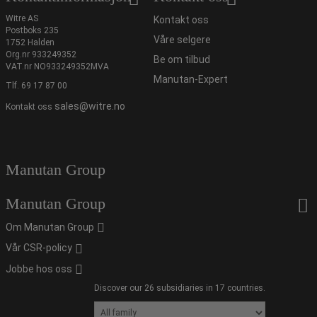
Witre AS
Kontakt oss
Postboks 235
Våre selgere
1752 Halden
Org.nr 933249352
Be om tilbud
VAT.nr NO933249352MVA
Manutan-Expert
Tlf.
69 17 87 00
sales@witre.no
Kontakt oss
Manutan Group
Manutan Group
Om Manutan Group
Vår CSR-policy
Jobbe hos oss
Discover our 26 subsidiaries in 17 countries.