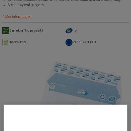
Sterkt høykvalitetspapir.
Mer informasjon
Bærekraftig produkt
no
10-31-1172
Produsert i EU