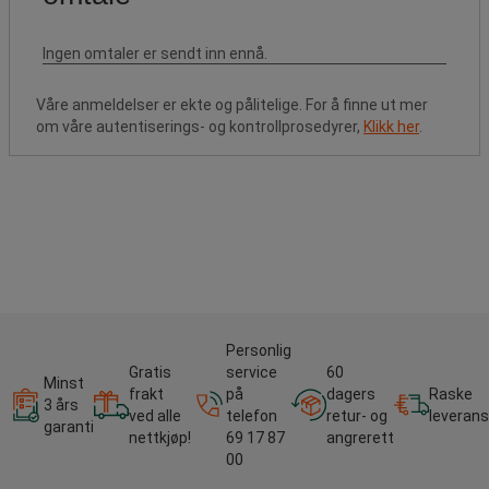
Våre anmeldelser er ekte og pålitelige. For å finne ut mer
om våre autentiserings- og kontrollprosedyrer,
Klikk her
.
Personlig
Gratis
service
60
Minst
frakt
på
dagers
Raske
3 års
ved alle
telefon
retur- og
leverans
garanti
nettkjøp!
69 17 87
angrerett
00