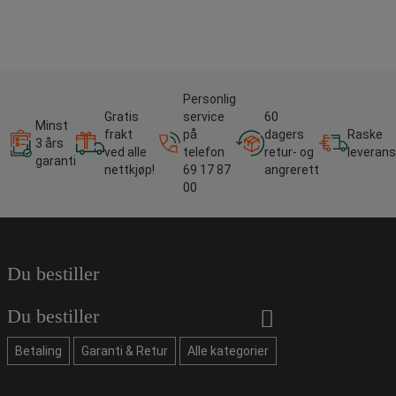
Personlig
Gratis
service
60
Minst
frakt
på
dagers
Raske
3 års
ved alle
telefon
retur- og
leverans
garanti
nettkjøp!
69 17 87
angrerett
00
Du bestiller
Du bestiller
Betaling
Garanti & Retur
Alle kategorier