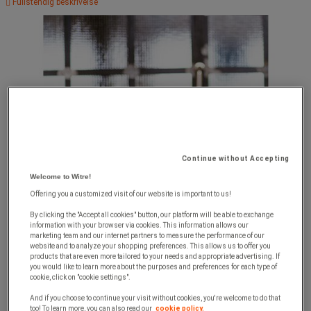
Fullstendig beskrivelse
Continue without Accepting
Welcome to Witre!
Offering you a customized visit of our website is important to us!
By clicking the "Accept all cookies" button, our platform will be able to exchange
information with your browser via cookies. This information allows our
marketing team and our internet partners to measure the performance of our
website and to analyze your shopping preferences. This allows us to offer you
products that are even more tailored to your needs and appropriate advertising. If
you would like to learn more about the purposes and preferences for each type of
cookie, click on "cookie settings".
And if you choose to continue your visit without cookies, you're welcome to do that
too! To learn more, you can also read our
cookie policy.