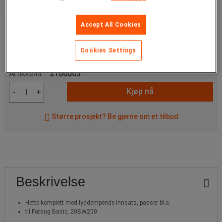
Accept All Cookies
2 210,00 kr
ekskl. mva
2 762,50 kr
Inkl. mva
Cookies Settings
stk.
Artikkelnr:
2106003
Kjøp nå
-
+
Større prosjekt? Be gjerne om et tilbud
Beskrivelse
Hette komplett med lyddempende innsats, passer bl.a.
til Fatsug Basic, 20BW200.