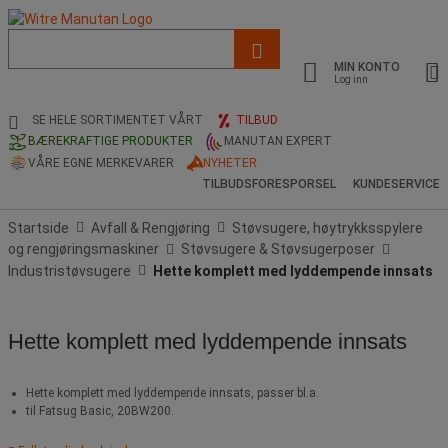
Liste
med
MIN KONTO
foreslått
Log inn
nettside
og
SE HELE SORTIMENTET VÅRT
TILBUD
søkehistorikk
BÆREKRAFTIGE PRODUKTER
MANUTAN EXPERT
VÅRE EGNE MERKEVARER
NYHETER
TILBUDSFORESPORSEL
KUNDESERVICE
Startside
Avfall & Rengjøring
Støvsugere, høytrykksspylere
og rengjøringsmaskiner
Støvsugere & Støvsugerposer
Industristøvsugere
Hette komplett med lyddempende innsats
Hette komplett med lyddempende innsats
Hette komplett med lyddempende innsats, passer bl.a.
til Fatsug Basic, 20BW200.