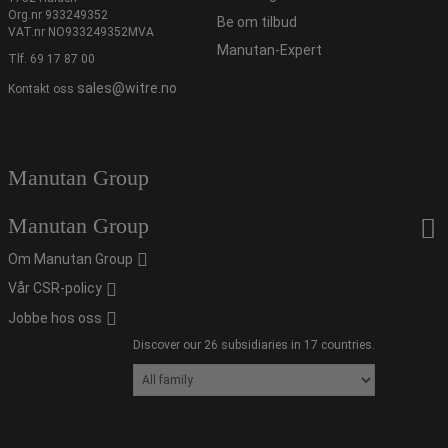
Org.nr 933249352
Be om tilbud
VAT.nr NO933249352MVA
Manutan-Expert
Tlf.
69 17 87 00
sales@witre.no
Kontakt oss
Manutan Group
Manutan Group
Om Manutan Group
Vår CSR-policy
Jobbe hos oss
Discover our 26 subsidiaries in 17 countries.