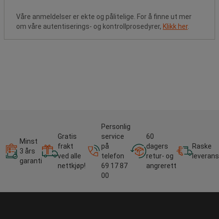
Våre anmeldelser er ekte og pålitelige. For å finne ut mer
om våre autentiserings- og kontrollprosedyrer,
Klikk her
.
Personlig
Gratis
service
60
Minst
frakt
på
dagers
Raske
3 års
ved alle
telefon
retur- og
leverans
garanti
nettkjøp!
69 17 87
angrerett
00