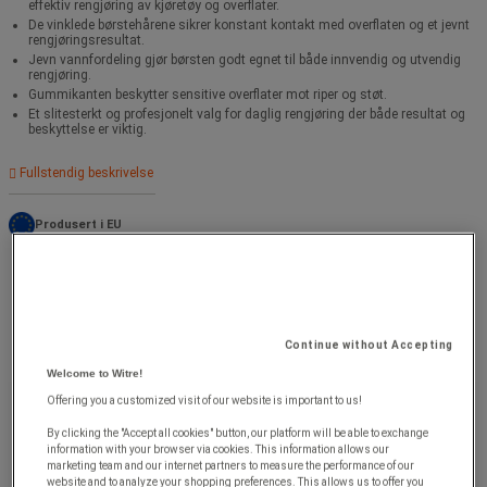
effektiv rengjøring av kjøretøy og overflater.
De vinklede børstehårene sikrer konstant kontakt med overflaten og et jevnt
rengjøringsresultat.
Jevn vannfordeling gjør børsten godt egnet til både innvendig og utvendig
rengjøring.
Gummikanten beskytter sensitive overflater mot riper og støt.
Et slitesterkt og profesjonelt valg for daglig rengjøring der både resultat og
beskyttelse er viktig.
Fullstendig beskrivelse
Produsert i EU
Continue without Accepting
Welcome to Witre!
Offering you a customized visit of our website is important to us!
By clicking the "Accept all cookies" button, our platform will be able to exchange
information with your browser via cookies. This information allows our
marketing team and our internet partners to measure the performance of our
website and to analyze your shopping preferences. This allows us to offer you