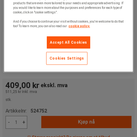
products that are even more tailored to your needs and appropriate advertising. If
you would like to learn more about the purposes and preferences for each type of
cookie, click on "cookie settings".
And if you choose to continue your visit without cookies, you're welcome to do that
too! To learn more, you can also read our
cookie policy.
Accept All Cookies
Cookies Settings
409,00 kr
ekskl. mva
511,25 kr
Inkl. mva
stk.
Artikkelnr:
524752
Kjøp nå
-
+