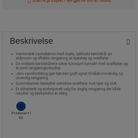
Større prosjekt? Be gjerne om et tilbud
Beskrivelse
Vannmatet vaskebørste med myke, splittede børstehår gir
skånsom og effektiv rengjøring av kjøretøy og overflater.
De vinklede børstehårene sikrer konstant kontakt med overflaten og
et jevnt rengjøringsresultat.
Jevn vannfordeling gjør børsten godt egnet til både innvendig og
utvendig rengjøring.
Gummikanten beskytter sensitive overflater mot riper og støt.
Et slitesterkt og profesjonelt valg for daglig rengjøring der både
resultat og beskyttelse er viktig.
Produsert i
EU