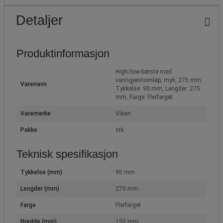
Detaljer
Produktinformasjon
High/low-børste med
vanngjennomløp, myk, 275 mm,
Varenavn
Tykkelse: 90 mm, Lengder: 275
mm, Farge: Flerfarget
Varemerke
Vikan
Pakke
stk.
Teknisk spesifikasjon
Tykkelse (mm)
90 mm
Lengder (mm)
275 mm
Farge
Flerfarget
Bredde (mm)
150 mm