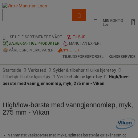
Liste
med
MIN KONTO
foreslått
Log inn
nettside
og
SE HELE SORTIMENTET VÅRT
TILBUD
søkehistorikk
BÆREKRAFTIGE PRODUKTER
MANUTAN EXPERT
VÅRE EGNE MERKEVARER
NYHETER
TILBUDSFORESPORSEL
KUNDESERVICE
Startside
Verksted
Sykler & tilbehør til ulike kjøretøy
Tilbehør til ulike kjøretøy
Vedlikehold av kjøretøy
High/low-
børste med vanngjennomløp, myk, 275 mm - Vikan
High/low-børste med vanngjennomløp, myk,
275 mm - Vikan
Vannmatet vaskebørste med myke, splittede børstehår gir skånsom og