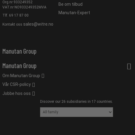
Org.nr 933249352
Be om tilbud
VAT.nr NO933249352MVA
Manutan-Expert
Tlf.
69 17 87 00
sales@witre.no
Kontakt oss
Manutan Group
Manutan Group
Om Manutan Group
Vår CSR-policy
Jobbe hos oss
Discover our 26 subsidiaries in 17 countries.