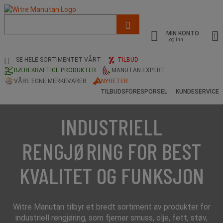
Liste
med
MIN KONTO
foreslått
Log inn
nettside
og
SE HELE SORTIMENTET VÅRT
TILBUD
søkehistorikk
BÆREKRAFTIGE PRODUKTER
MANUTAN EXPERT
VÅRE EGNE MERKEVARER
NYHETER
TILBUDSFORESPORSEL
KUNDESERVICE
INDUSTRIELL
RENGJØRING FOR BEST
KVALITET OG FUNKSJON
Witre Manutan tilbyr et bredt sortiment av produkter for
industriell rengjøring, som fjerner smuss, olje, fett, støv,