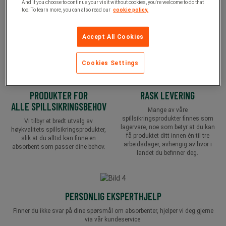
HJELP PÅ STEDET
OPPLÆRING I SPILLSIKRING
And if you choose to continue your visit without cookies, you're welcome to do that
too! To learn more, you can also read our
cookie policy.
Witres eksperter innen spillsikring
Ved å gjennomføre vår opplæring i
og absorbenter kommer gjerne ut til
spillsikringshåndtering får du vite
din arbeidsplass for å gi
hvordan du best kan forebygge og
Accept All Cookies
anbefalinger tilpasset dine behov.
håndtere et spill – samt prosessen
imellom.
Cookies Settings
PRODUKTER FOR
RASK LEVERING
ALLE SPILLSIKRINGSBEHOV
Mange av våre
spillsikringsprodukter finnes som
Vi tilbyr et bredt utvalg av
lagervare, noe som betyr at du kan
høykvalitets spillsikringsprodukter,
få produktet ditt innen én til tre
slik at du alltid kan finne en
arbeidsdager, avhengig av hvor i
absorbent som passer dine behov.
landet du befinner deg.
PERSONLIG EKSPERTHJELP
Finner du ikke svar på dine spørsmål om absorbenter, hjelper vi deg gjerne
via vår kundeservice.