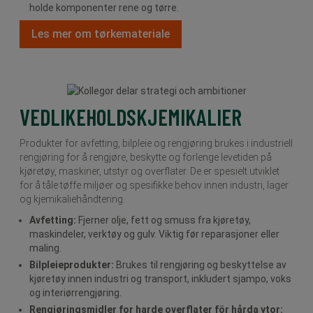
holde komponenter rene og tørre.
Les mer om tørkemateriale
VEDLIKEHOLDSKJEMIKALIER
Produkter for avfetting, bilpleie og rengjøring brukes i industriell
rengjøring for å rengjøre, beskytte og forlenge levetiden på
kjøretøy, maskiner, utstyr og overflater. De er spesielt utviklet
for å tåle tøffe miljøer og spesifikke behov innen industri, lager
og kjemikaliehåndtering.
Avfetting:
Fjerner olje, fett og smuss fra kjøretøy,
maskindeler, verktøy og gulv. Viktig før reparasjoner eller
maling.
Bilpleieprodukter:
Brukes til rengjøring og beskyttelse av
kjøretøy innen industri og transport, inkludert sjampo, voks
og interiørrengjøring.
Rengjøringsmidler for harde overflater för hårda ytor: