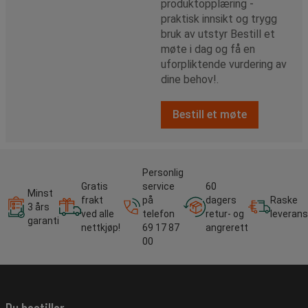
produktopplæring -
praktisk innsikt og trygg
bruk av utstyr Bestill et
møte i dag og få en
uforpliktende vurdering av
dine behov!.
Bestill et møte
Personlig
Gratis
service
60
Minst
frakt
på
dagers
Raske
3 års
ved alle
telefon
retur- og
leverans
garanti
nettkjøp!
69 17 87
angrerett
00
Du bestiller