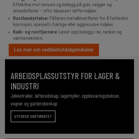
Effektive mot smuss og belegg på gulv, vegger og
arbeidsflater – ofte tilpasset tøffe miljøer.
Rustbeskyttelse:
Påføres metalloverflater for å forhindre
korrosjon, spesielt i fuktige eller aggressive miljøer.
Kalk- og rustfjernere:
Løser opp belegg i rør, tanker og
varmevekslere.
Les mer om vedlikeholdskjemikalier
ARBEIDSPLASSUTSTYR FOR LAGER &
INDUSTRI
Jekketraller, løfteredskap, lagerhyller, oppbevaringsbokser,
vogner og garderobeskap
UTFORSK SORTIMENTET