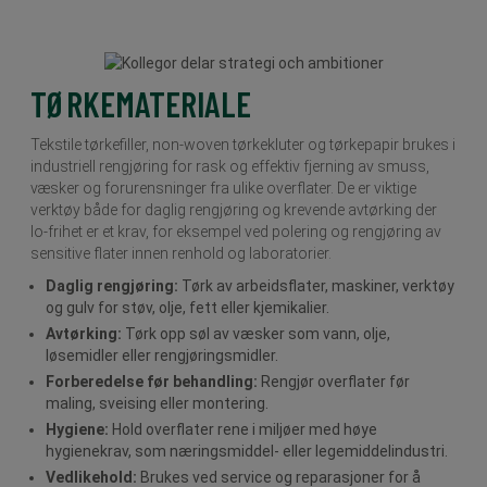
TØRKEMATERIALE
Tekstile tørkefiller, non-woven tørkekluter og tørkepapir brukes i
industriell rengjøring for rask og effektiv fjerning av smuss,
væsker og forurensninger fra ulike overflater. De er viktige
verktøy både for daglig rengjøring og krevende avtørking der
lo-frihet er et krav, for eksempel ved polering og rengjøring av
sensitive flater innen renhold og laboratorier.
Daglig rengjøring:
Tørk av arbeidsflater, maskiner, verktøy
og gulv for støv, olje, fett eller kjemikalier.
Avtørking:
Tørk opp søl av væsker som vann, olje,
løsemidler eller rengjøringsmidler.
Forberedelse før behandling:
Rengjør overflater før
maling, sveising eller montering.
Hygiene:
Hold overflater rene i miljøer med høye
hygienekrav, som næringsmiddel- eller legemiddelindustri.
Vedlikehold:
Brukes ved service og reparasjoner for å