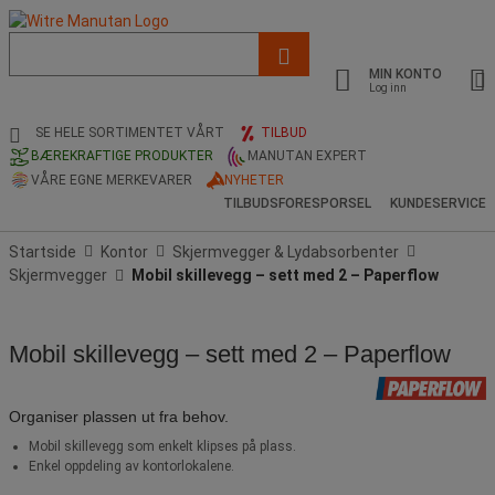
Liste
med
MIN KONTO
foreslått
Log inn
nettside
og
SE HELE SORTIMENTET VÅRT
TILBUD
søkehistorikk
BÆREKRAFTIGE PRODUKTER
MANUTAN EXPERT
VÅRE EGNE MERKEVARER
NYHETER
TILBUDSFORESPORSEL
KUNDESERVICE
Startside
Kontor
Skjermvegger & Lydabsorbenter
Skjermvegger
Mobil skillevegg – sett med 2 – Paperflow
Mobil skillevegg – sett med 2 – Paperflow
Organiser plassen ut fra behov.
Mobil skillevegg som enkelt klipses på plass.
Enkel oppdeling av kontorlokalene.