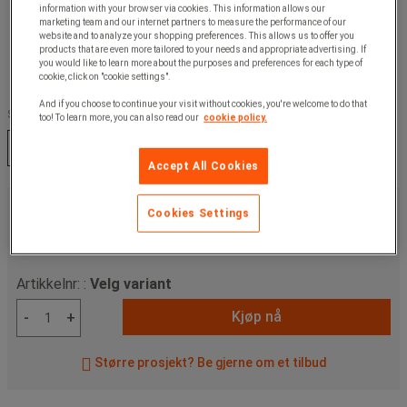
information with your browser via cookies. This information allows our
marketing team and our internet partners to measure the performance of our
website and to analyze your shopping preferences. This allows us to offer you
products that are even more tailored to your needs and appropriate advertising. If
you would like to learn more about the purposes and preferences for each type of
cookie, click on "cookie settings".
And if you choose to continue your visit without cookies, you're welcome to do that
Seksjonsfarge :
too! To learn more, you can also read our
cookie policy.
Grå
Transparent
Accept All Cookies
4 910,00 kr
ekskl. mva
Cookies Settings
6 137,50 kr
Inkl. mva
stk.
Artikkelnr: :
Velg variant
Kjøp nå
-
+
Større prosjekt? Be gjerne om et tilbud