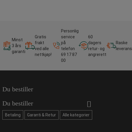
Personlig
Gratis
service
60
Minst
frakt
på
dagers
Raske
3 års
ved alle
telefon
retur- og
leverans
garanti
nettkjøp!
69 17 87
angrerett
00
Du bestiller
Du bestiller
Betaling
Garanti & Retur
Alle kategorier