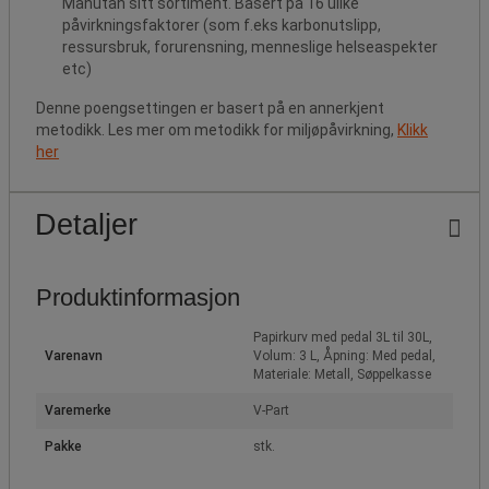
Manutan sitt sortiment. Basert på 16 ulike
påvirkningsfaktorer (som f.eks karbonutslipp,
ressursbruk, forurensning, menneslige helseaspekter
etc)
Denne poengsettingen er basert på en annerkjent
metodikk. Les mer om metodikk for miljøpåvirkning,
Klikk
her
Detaljer
Produktinformasjon
Papirkurv med pedal 3L til 30L,
Varenavn
Volum: 3 L, Åpning: Med pedal,
Materiale: Metall, Søppelkasse
Varemerke
V-Part
Pakke
stk.