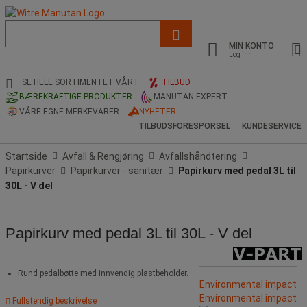
Liste
med
MIN KONTO
foreslått
Log inn
nettside
og
SE HELE SORTIMENTET VÅRT
TILBUD
søkehistorikk
BÆREKRAFTIGE PRODUKTER
MANUTAN EXPERT
VÅRE EGNE MERKEVARER
NYHETER
TILBUDSFORESPORSEL
KUNDESERVICE
Startside
Avfall & Rengjøring
Avfallshåndtering
Papirkurver
Papirkurver - sanitær
Papirkurv med pedal 3L til
30L - V del
Papirkurv med pedal 3L til 30L - V del
Rund pedalbøtte med innvendig plastbeholder.
Environmental impact
Environmental impact
Fullstendig beskrivelse