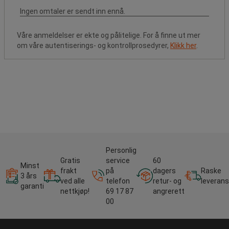
Våre anmeldelser er ekte og pålitelige. For å finne ut mer
om våre autentiserings- og kontrollprosedyrer,
Klikk her
.
Personlig
Gratis
service
60
Minst
frakt
på
dagers
Raske
3 års
ved alle
telefon
retur- og
leverans
garanti
nettkjøp!
69 17 87
angrerett
00