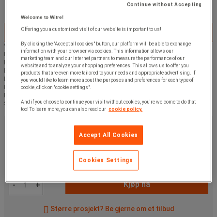
Continue without Accepting
Welcome to Witre!
Offering you a customized visit of our website is important to us!
Tilpass dette produktet
By clicking the "Accept all cookies" button, our platform will be able to exchange
Volum (L) :
information with your browser via cookies. This information allows our
Materiale :
marketing team and our internet partners to measure the performance of our
Høyde (cm) :
website and to analyze your shopping preferences. This allows us to offer you
Bredde (cm) :
products that are even more tailored to your needs and appropriate advertising. If
Lengder (cm) :
you would like to learn more about the purposes and preferences for each type of
Diameter Ø (cm) :
cookie, click on "cookie settings".
Farge :
And if you choose to continue your visit without cookies, you're welcome to do that
Søppelkasse, volum (Spekter) :
too! To learn more, you can also read our
cookie policy.
195,00 kr
ekskl. mva
Accept All Cookies
243,75 kr
Inkl. mva
stk.
Cookies Settings
Artikkelnr:
A134310
Kjøp nå
-
+
Større prosjekt? Be gjerne om et tilbud