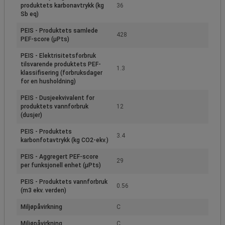
produktets karbonavtrykk (kg
36
Sb eq)
PEIS - Produktets samlede
428
PEF-score (µPts)
PEIS - Elektrisitetsforbruk
tilsvarende produktets PEF-
1.3
klassifisering (forbruksdager
for en husholdning)
PEIS - Dusjeekvivalent for
produktets vannforbruk
12
(dusjer)
PEIS - Produktets
3.4
karbonfotavtrykk (kg CO2-ekv.)
PEIS - Aggregert PEF-score
29
per funksjonell enhet (µPts)
PEIS - Produktets vannforbruk
0.56
(m3 ekv. verden)
Miljøpåvirkning
C
Miljøpåvirkning
C