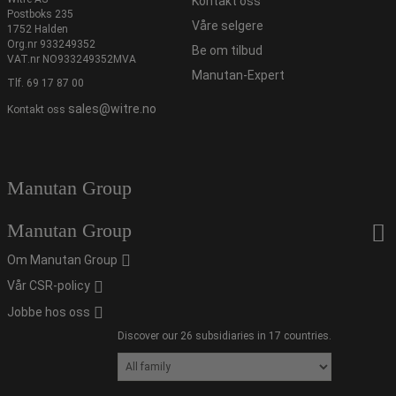
Kontakt oss
Postboks 235
Våre selgere
1752 Halden
Org.nr 933249352
Be om tilbud
VAT.nr NO933249352MVA
Manutan-Expert
Tlf.
69 17 87 00
sales@witre.no
Kontakt oss
Manutan Group
Manutan Group
Om Manutan Group
Vår CSR-policy
Jobbe hos oss
Discover our 26 subsidiaries in 17 countries.