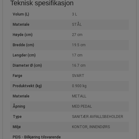
Teknisk spesifikasjon
Volum (L)
3 L
Materiale
STÅL
Høyde (cm)
27 cm
Bredde (cm)
19.5 cm
Lengder (cm)
17 cm
Diameter Ø (cm)
16.7 cm
Farge
SVART
Produktvekt (kg)
0.900 kg
Materiale
METALL
Åpning
MED PEDAL
Type
SANITÆR AVFALLSBEHOLDER
Miljø
KONTOR, INNENDØRS
PEIS - Bilkjøring tilsvarende