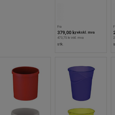
Fra
F
379,00 kr
ekskl. mva
473,75 kr inkl. mva
2
stk.
s