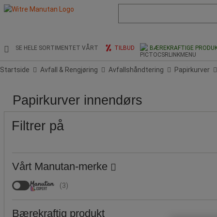
Liste
med
foreslått
nettside
og
SE HELE SORTIMENTET VÅRT
TILBUD
BÆREKRAFTIGE PRODU
søkehistorikk
Startside
Avfall & Rengjøring
Avfallshåndtering
Papirkurver
Pris
Populære
Produktets
Volum
Lengder
Lengder
Bredde
Bredde
Høyde
Høyde
Miljø
Åpning
Materiale
Farge
Papirkurver innendørs
merker
opprinnelse
(L)
(mm)
(cm)
(mm)
(cm)
(cm)
(mm)
Filtrer på
Vårt Manutan-merke
(
3
)
Bærekraftig produkt