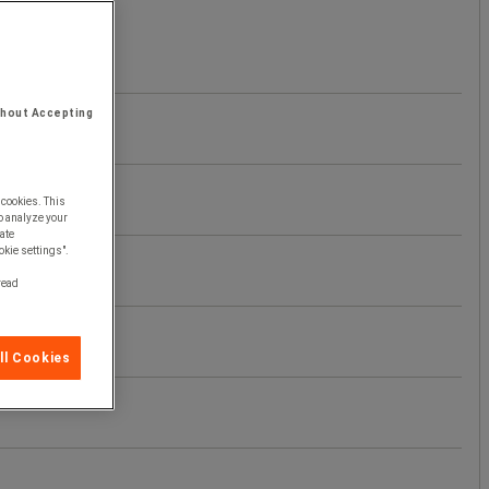
thout Accepting
 cookies. This
o analyze your
ate
okie settings".
 read
ll Cookies