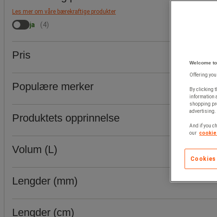
Les mer om våre bærekraftige produkter
ja
(
4
)
Pris
Welcome to
Offering you
Populære merker
By clicking t
information 
shopping pre
advertising. 
Produktets opprinnelse
And if you ch
our
cookie 
Volum (L)
Cookies
Lengder (mm)
Lengder (cm)