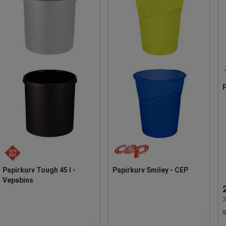
P
Papirkurv Tough 45 l -
Papirkurv Smiley - CEP
Vepabins
3
s