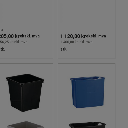
ra
205,00 kr
1 120,00 kr
ekskl. mva
ekskl. mva
56,25 kr inkl. mva
1 400,00 kr inkl. mva
tk.
stk.