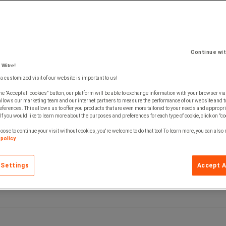
Continue wi
 Witre!
 a customized visit of our website is important to us!
he "Accept all cookies" button, our platform will be able to exchange information with your browser via
allows our marketing team and our internet partners to measure the performance of our website and t
ferences. This allows us to offer you products that are even more tailored to your needs and appropri
If you would like to learn more about the purposes and preferences for each type of cookie, click on "co
oose to continue your visit without cookies, you're welcome to do that too! To learn more, you can also
policy.
 Settings
Accept A