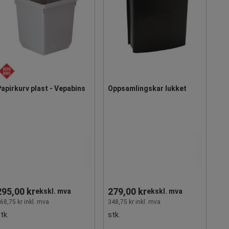
apirkurv plast - Vepabins
Oppsamlingskar lukket
295,00 kr
279,00 kr
ekskl. mva
ekskl. mva
68,75 kr inkl. mva
348,75 kr inkl. mva
tk.
stk.