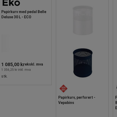
Papirkurv med pedal Belle
Deluxe 30 L - ECO
1 085,00 kr
ekskl. mva
1 356,25 kr inkl. mva
stk.
Papirkurv, perforert -
P
Vepabins
8