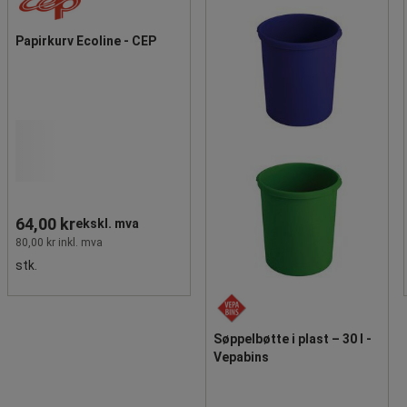
Papirkurv Ecoline - CEP
64,00 kr
ekskl. mva
80,00 kr inkl. mva
stk.
Søppelbøtte i plast – 30 l -
Vepabins