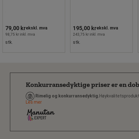
79,00 kr
195,00 kr
ekskl. mva
ekskl. mva
98,75 kr inkl. mva
243,75 kr inkl. mva
stk.
stk.
Konkurransedyktige priser er en dobb
Rimelig og konkurransedyktig.
Høykvalitetsprodukte
Les mer