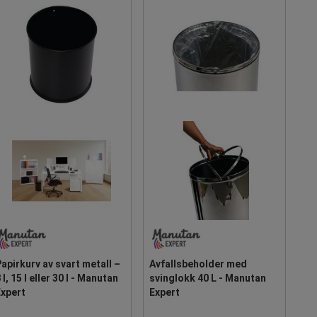
apirkurv av svart metall –
Avfallsbeholder med
 l, 15 l eller 30 l - Manutan
svinglokk 40 L - Manutan
Expert
Expert