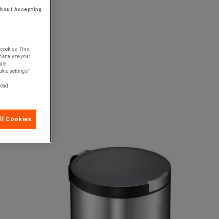
thout Accepting
 cookies. This
o analyze your
ate
okie settings".
 read
ll Cookies