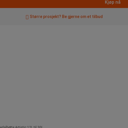
Kjøp nå
Større prosjekt? Be gjerne om et tilbud
edalbøtte Artistic 12L til 30L