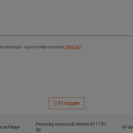
tentiserings- og kontrollprosedyrer,
Klikk her
.
Til toppen
Personlig service på telefon 69 17 87
le nettkjøp!
60 da
00