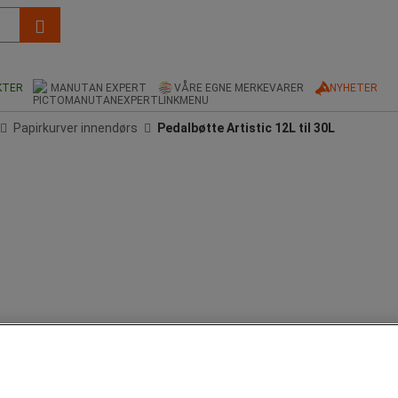
KTER
MANUTAN EXPERT
VÅRE EGNE MERKEVARER
NYHETER
Papirkurver innendørs
Pedalbøtte Artistic 12L til 30L