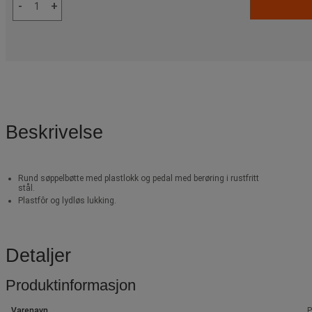
-
+
Beskrivelse
Rund søppelbøtte med plastlokk og pedal med berøring i rustfritt
stål.
Plastfôr og lydløs lukking.
Detaljer
Produktinformasjon
Varenavn
P