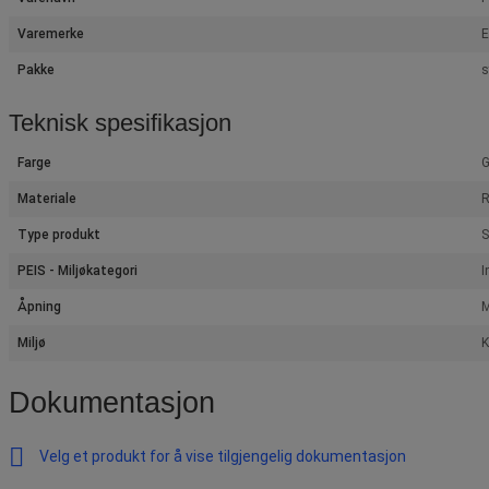
Varemerke
Pakke
s
Teknisk spesifikasjon
Farge
G
Materiale
R
Type produkt
S
PEIS - Miljøkategori
I
Åpning
M
Miljø
K
Dokumentasjon
Velg et produkt for å vise tilgjengelig dokumentasjon