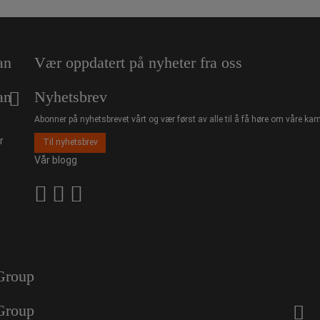
an
Vær oppdatert på nyheter fra oss
an
Nyhetsbrev
Abonner på nyhetsbrevet vårt og vær først av alle til å få høre om våre kam
r
Til nyhetsbrev
Vår blogg
Group
Group