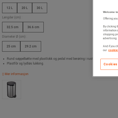
12 L
20 L
30 L
Welcome to
Lengder (cm) :
Offering you
By clicking t
32.5 cm
36.6 cm
information 
shopping pre
Diameter Ø (cm) :
advertising. 
25 cm
29.2 cm
And if you ch
our
cookie 
Rund søppelbøtte med plastlokk og pedal med berøring i rustfritt stål.
Plastfôr og lydløs lukking.
Cookies
Mer informasjon