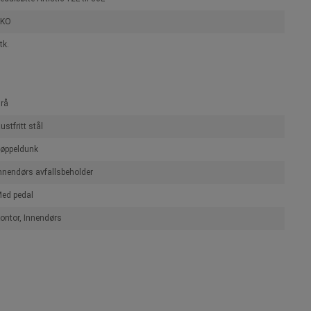
EKO
tk.
rå
ustfritt stål
øppeldunk
nnendørs avfallsbeholder
ed pedal
ontor, Innendørs