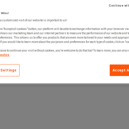
Continue wi
 Witre!
 a customized visit of our website is important to us!
he "Accept all cookies" button, our platform will be able to exchange information with your browser via
allows our marketing team and our internet partners to measure the performance of our website and t
ferences. This allows us to offer you products that are even more tailored to your needs and appropri
If you would like to learn more about the purposes and preferences for each type of cookie, click on "co
oose to continue your visit without cookies, you're welcome to do that too! To learn more, you can also
policy.
 Settings
Accept A