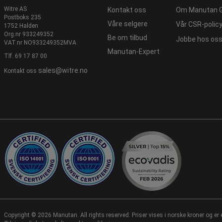
Witre AS
Kontakt oss
Om Manutan 
Postboks 235
Våre selgere
Vår CSR-polic
1752 Halden
Org.nr 933249352
Be om tilbud
Jobbe hos os
VAT.nr NO933249352MVA
Manutan-Expert
Tlf.
69 17 87 00
sales@witre.no
Kontakt oss
Copyright ©
2026 Manutan. All rights reserved. Priser vises i norske kroner og er 