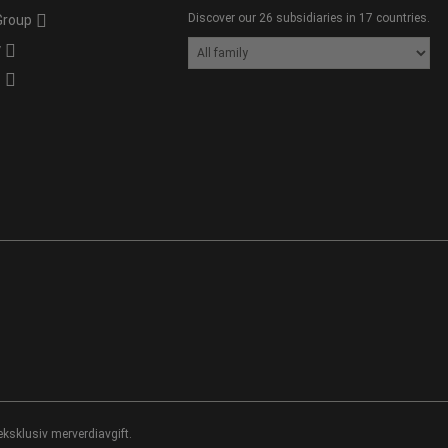
Discover our 26 subsidiaries in 17 countries.
Group
y
s
eksklusiv merverdiavgift.