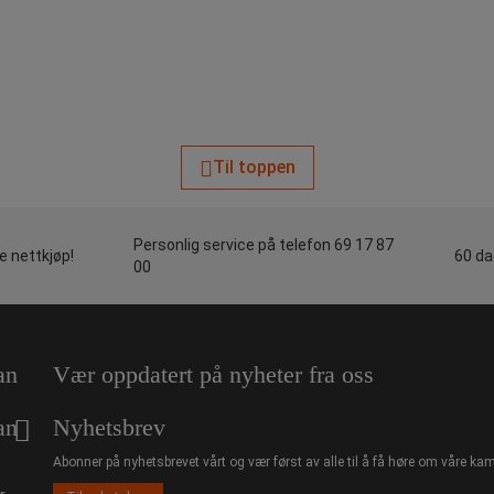
Til toppen
Personlig service på telefon 69 17 87
le nettkjøp!
60 da
00
an
Vær oppdatert på nyheter fra oss
an
Nyhetsbrev
Abonner på nyhetsbrevet vårt og vær først av alle til å få høre om våre kam