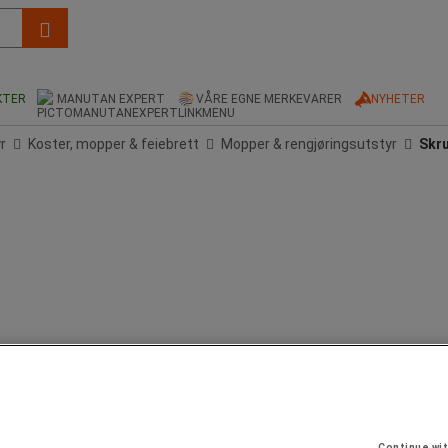
KTER
MANUTAN EXPERT
VÅRE EGNE MERKEVARER
NYHETER
r
Koster, mopper & feiebrett
Mopper & rengjøringsutstyr
Skru
te, perfekt til gulv med smale fuger. Bruk av fargede børster gjør det mulig å rengj
Continue wi