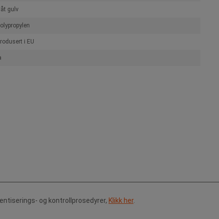
åt gulv
olypropylen
rodusert i EU
a
tentiserings- og kontrollprosedyrer,
Klikk her
.