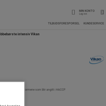
MIN KONTO
Log inn
TILBUDSFORESPORSEL
KUNDESERVICE
bbebørste intensiv Vikan
øre i henhold til de normene som blir angitt i HACCP.
thout Accepting