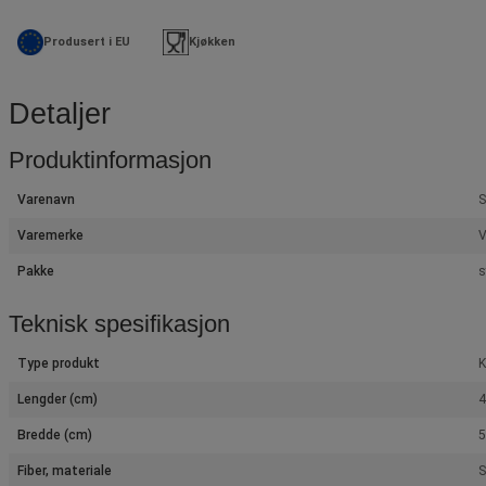
Produsert i EU
Kjøkken
Detaljer
Produktinformasjon
Varenavn
S
Varemerke
V
Pakke
s
Teknisk spesifikasjon
Type produkt
K
Lengder (cm)
4
Bredde (cm)
5
Fiber, materiale
S