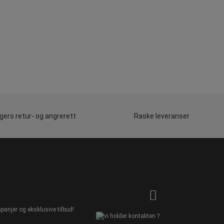
gers retur- og angrerett
Raske leveranser
panjer og eksklusive tilbud!