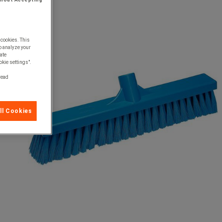
 cookies. This
o analyze your
ate
okie settings".
 read
ll Cookies