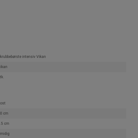
krubbebørste intensiv Vikan
ikan
tk.
ost
0 cm
.5 cm
midig