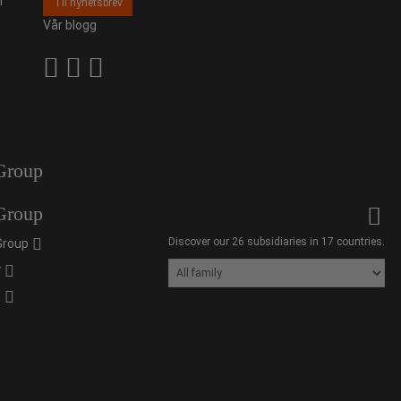
r
Til nyhetsbrev
Vår blogg
Group
Group
Discover our 26 subsidiaries in 17 countries.
Group
y
s