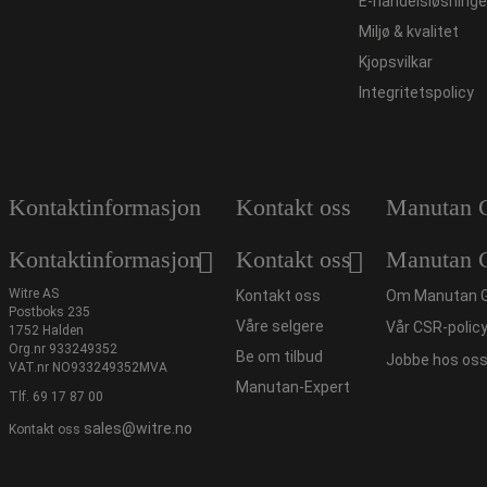
E-handelsløsninge
Miljø & kvalitet
Kjopsvilkar
Integritetspolicy
Kontaktinformasjon
Kontakt oss
Manutan 
Kontaktinformasjon
Kontakt oss
Manutan 
Witre AS
Kontakt oss
Om Manutan 
Postboks 235
Våre selgere
Vår CSR-polic
1752 Halden
Org.nr 933249352
Be om tilbud
Jobbe hos os
VAT.nr NO933249352MVA
Manutan-Expert
Tlf.
69 17 87 00
sales@witre.no
Kontakt oss