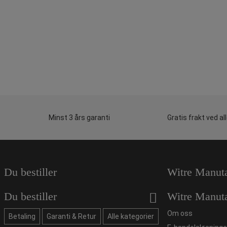
Minst 3 års garanti
Gratis frakt ved al
Du bestiller
Witre Manut
Du bestiller
Witre Manut
Om oss
Betaling
Garanti & Retur
Alle kategorier