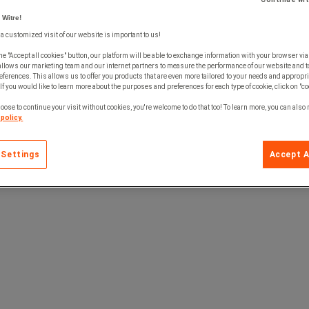
 Witre!
 a customized visit of our website is important to us!
he "Accept all cookies" button, our platform will be able to exchange information with your browser via
allows our marketing team and our internet partners to measure the performance of our website and t
ferences. This allows us to offer you products that are even more tailored to your needs and appropri
If you would like to learn more about the purposes and preferences for each type of cookie, click on "co
oose to continue your visit without cookies, you're welcome to do that too! To learn more, you can also
policy.
 Settings
Accept A