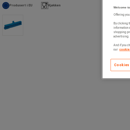
Produsert i EU
Kjøkken
Welcome to
Offering you
By clicking t
information 
shopping pre
advertising. 
And if you ch
our
cookie 
Cookies