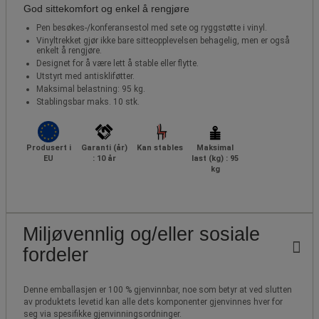
God sittekomfort og enkel å rengjøre
Pen besøkes-/konferansestol med sete og ryggstøtte i vinyl.
Vinyltrekket gjør ikke bare sitteopplevelsen behagelig, men er også
enkelt å rengjøre.
Designet for å være lett å stable eller flytte.
Utstyrt med antiskliføtter.
Maksimal belastning: 95 kg.
Stablingsbar maks. 10 stk.
Produsert i
Garanti (år)
Kan stables
Maksimal
EU
: 10 år
last (kg) : 95
kg
Miljøvennlig og/eller sosiale
fordeler
Denne emballasjen er 100 % gjenvinnbar, noe som betyr at ved slutten
av produktets levetid kan alle dets komponenter gjenvinnes hver for
seg via spesifikke gjenvinningsordninger.