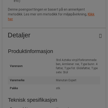
etc)
Denne poengsettingen er basert på en annerkjent
metodikk. Les mer om metodikk for miljøpåvirkning,
Klikk
her
Detaljer
Produktinformasjon
Stol Azteka vinyl/forkrommede
ben, Armlener: nei, Type bunn: 4
Varenavn
føtter, Type fot: Glideføtter, Type
sete: Stol
Varemerke
Manutan Expert
Pakke
stk.
Teknisk spesifikasjon