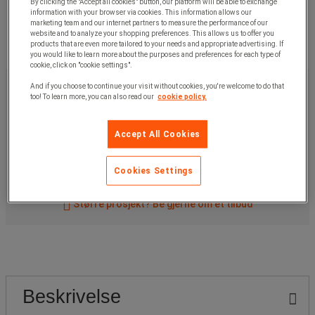
By clicking the "Accept all cookies" button, our platform will be able to exchange
information with your browser via cookies. This information allows our
marketing team and our internet partners to measure the performance of our
website and to analyze your shopping preferences. This allows us to offer you
products that are even more tailored to your needs and appropriate advertising. If
you would like to learn more about the purposes and preferences for each type of
cookie, click on "cookie settings".
669,00 kr
ekskl. mva
And if you choose to continue your visit without cookies, you're welcome to do that
too! To learn more, you can also read our
cookie policy.
836,25 kr
Inkl. mva
stk.
Accept All Cookies
Artikkelnr:
48370
Kjøp nå
-
+
Cookies Settings
Større prosjekt? Be gjerne om et tilbud
Beskrivelse