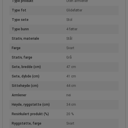
Type produkt
Uten armlener
Type fot
Glideføtter
Type sete
Stol
Type bunn
4 føtter
Stativ, materiale
Stål
Farge
Svart
Stativ, farge
Grå
Sete, bredde (cm)
47 cm
Sete, dybde (cm)
41 cm
Sittehøyde (cm)
44 cm
Armlener
nei
Høyde, ryggstøtte (cm)
34 cm
Resirkulert produkt (%)
20 %
Ryggstøtte, farge
Svart