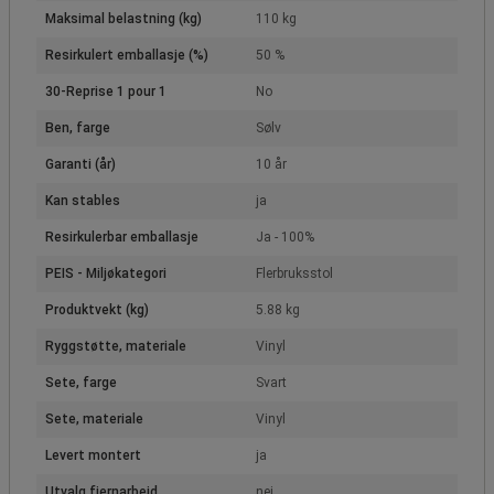
Maksimal belastning (kg)
110 kg
Resirkulert emballasje (%)
50 %
30-Reprise 1 pour 1
No
Ben, farge
Sølv
Garanti (år)
10 år
Kan stables
ja
Resirkulerbar emballasje
Ja - 100%
PEIS - Miljøkategori
Flerbruksstol
Produktvekt (kg)
5.88 kg
Ryggstøtte, materiale
Vinyl
Sete, farge
Svart
Sete, materiale
Vinyl
Levert montert
ja
Utvalg fjernarbeid
nei