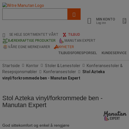
Liste
med
MIN KONTO
foreslått
Log inn
nettside
og
SE HELE SORTIMENTET VÅRT
TILBUD
søkehistorikk
BÆREKRAFTIGE PRODUKTER
MANUTAN EXPERT
VÅRE EGNE MERKEVARER
NYHETER
TILBUDSFORESPORSEL
KUNDESERVICE
Startside
Kontor
Stoler & Lenestoler
Konferansestoler &
Resepsjonsmøbler
Konferansestoler
Stol Azteka
vinyl/forkrommede ben - Manutan Expert
Stol Azteka vinyl/forkrommede ben -
Manutan Expert
God sittekomfort og enkel å rengjøre