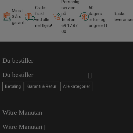
Personlig
Gratis
service
60
Minst
frakt
på
dagers
Raske
3 års
ved alle
telefon
retur- og
leveranse
garanti
nettkjøp!
69 17 87
angrerett
00
Du bestiller
Du bestiller
Betaling
Garanti & Retur
Alle kategorier
Witre Manutan
Witre Manutan