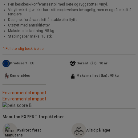
Pen besøkes-/konferansestol med sete og ryggstøtte i vinyl.
Vinyltrekket gjør ikke bare sitteopplevelsen behagelig, men er også enkelt å
rengjøre.
Designet for å være lett å stable eller flytte.
Utstyrt med antiskliføtter.
Maksimal belastning: 95 kg.
Stablingsbar maks. 10 stk.
Fullstendig beskrivelse
Produsert i EU
Garanti (år) : 10 år
Kan stables
Maksimal last (kg) : 95 kg
Environmental impact
Environmental impact
Manutan EXPERT forpliktelser
Kvalitet først
Alltid på lager