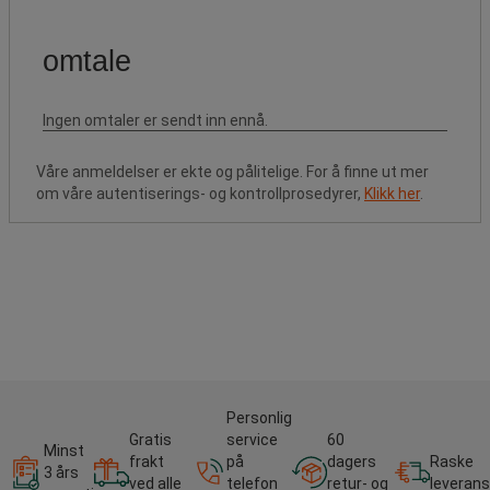
Våre anmeldelser er ekte og pålitelige. For å finne ut mer
om våre autentiserings- og kontrollprosedyrer,
Klikk her
.
Personlig
Gratis
service
60
Minst
frakt
på
dagers
Raske
3 års
ved alle
telefon
retur- og
leverans