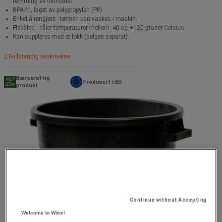
tømming av innholdet.
BPA-fri, laget av polypropylen (PP).
Enkel å rengjøre - tønnen kan vaskes i maskin.
Fleksibel - tåler temperaturer mellom -40 og +120 grader Celsius.
Kan suppleres med et lokk (selges separat).
Fullstendig beskrivelse
Bærekraftig
Produsert i EU
produkt
Continue without Accepting
Welcome to Witre!