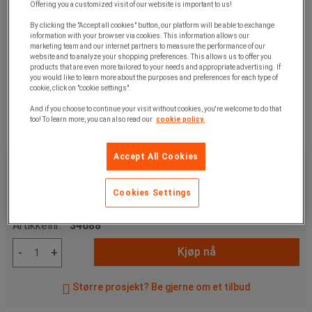
Offering you a customized visit of our website is important to us!
By clicking the "Accept all cookies" button, our platform will be able to exchange
information with your browser via cookies. This information allows our
marketing team and our internet partners to measure the performance of our
website and to analyze your shopping preferences. This allows us to offer you
products that are even more tailored to your needs and appropriate advertising. If
you would like to learn more about the purposes and preferences for each type of
cookie, click on "cookie settings".
And if you choose to continue your visit without cookies, you're welcome to do that
too! To learn more, you can also read our
cookie policy.
Accept All Cookies
309,00 kr
ekskl. mva
386,25 kr
Inkl. mva
Cookies Settings
stk.
Artikkelnr:
34688
Kjøp nå
-
+
Større prosjekt? Be gjerne om et tilbud