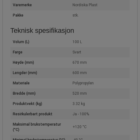
Varemerke
Nordiska Plast
Pakke
stk.
Teknisk spesifikasjon
Volum (L)
100 L
Farge
Svart
Høyde (mm)
670 mm
Lengder (mm)
600 mm
Materiale
Polypropylen
Bredde (mm)
520 mm
Produktvekt (kg)
3.32 kg
Resirkulerbart produkt
Ja - 100%
Maksimal brukstemperatur
+120 °C
(°C)