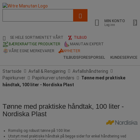
Liste
med
MIN KONTO
foreslått
Log inn
nettside
og
SE HELE SORTIMENTET VÅRT
TILBUD
søkehistorikk
BÆREKRAFTIGE PRODUKTER
MANUTAN EXPERT
VÅRE EGNE MERKEVARER
NYHETER
TILBUDSFORESPORSEL
KUNDESERVICE
Startside
Avfall & Rengjøring
Avfallshåndtering
Papirkurver
Papirkurver utendørs
Tønne med praktiske
håndtak, 100 liter - Nordiska Plast
Tønne med praktiske håndtak, 100 liter -
Nordiska Plast
Romslig og robust tønne på 100 liter.
Utstyrt med praktiske håndtak på begge sider for enkel håndtering ved