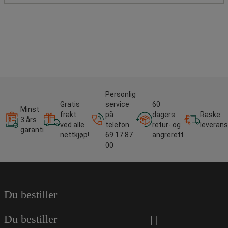
Personlig
Gratis
service
60
Minst
frakt
på
dagers
Raske
3 års
ved alle
telefon
retur- og
leverans
garanti
nettkjøp!
69 17 87
angrerett
00
Du bestiller
Du bestiller