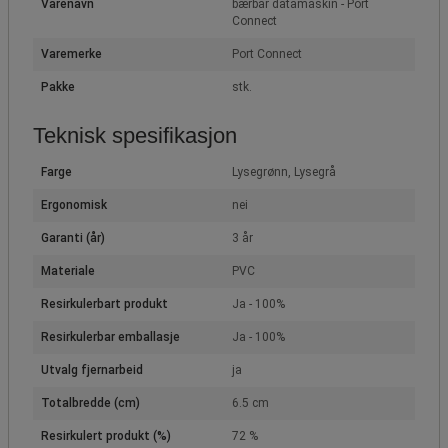
Varenavn
bærbar datamaskin - Port
Connect
Varemerke
Port Connect
Pakke
stk.
Teknisk spesifikasjon
Farge
Lysegrønn, Lysegrå
Ergonomisk
nei
Garanti (år)
3 år
Materiale
PVC
Resirkulerbart produkt
Ja - 100%
Resirkulerbar emballasje
Ja - 100%
Utvalg fjernarbeid
ja
Totalbredde (cm)
6.5 cm
Resirkulert produkt (%)
72 %