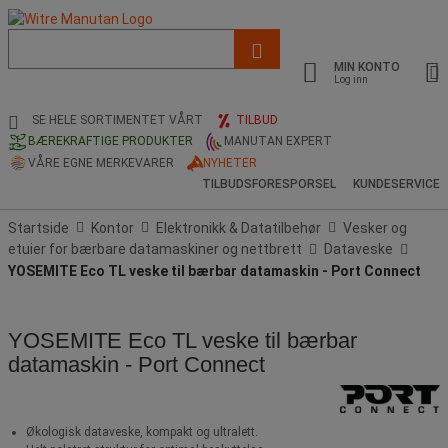
Liste
med
MIN KONTO
foreslått
Log inn
nettside
og
SE HELE SORTIMENTET VÅRT
TILBUD
søkehistorikk
BÆREKRAFTIGE PRODUKTER
MANUTAN EXPERT
VÅRE EGNE MERKEVARER
NYHETER
TILBUDSFORESPORSEL
KUNDESERVICE
Startside
Kontor
Elektronikk & Datatilbehør
Vesker og
etuier for bærbare datamaskiner og nettbrett
Dataveske
YOSEMITE Eco TL veske til bærbar datamaskin - Port Connect
YOSEMITE Eco TL veske til bærbar
datamaskin - Port Connect
Økologisk dataveske, kompakt og ultralett.