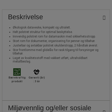
Beskrivelse
Økologisk dataveske, kompakt og ultralett.
Helt polstret struktur for optimal beskyttelse.
Innvendig polstret rom for datamaskin med sikkerhetsstropp.
Stort rom for dokumenter, organisering for penner og tilbehør.
Justerbar og avtakbar polstret skulderstropp, 2 håndtak øverst.
Stor frontlomme med glidelås for rask tilgang til forsyninger og
tilbehør.
Laget av kvalitetsstoff med vakkert utført, ultraholdbart
metallbeslag.
Bærekraftig
Garanti (år)
produkt
: 3 år
Miljøvennlig og/eller sosiale