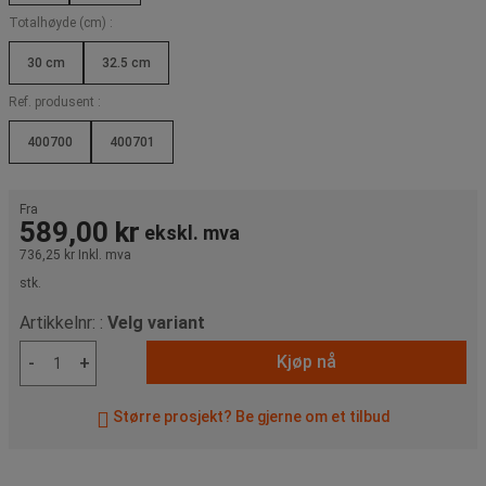
Totalhøyde (cm) :
30 cm
32.5 cm
Ref. produsent :
400700
400701
Fra
589,00 kr
ekskl. mva
736,25 kr
Inkl. mva
stk.
Artikkelnr: :
Velg variant
Kjøp nå
-
+
Større prosjekt? Be gjerne om et tilbud