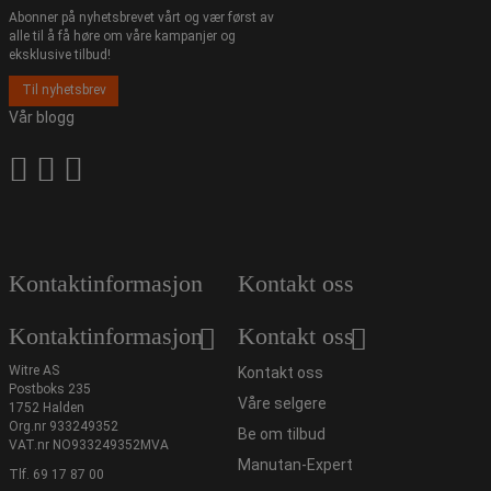
Abonner på nyhetsbrevet vårt og vær først av
alle til å få høre om våre kampanjer og
eksklusive tilbud!
Til nyhetsbrev
Vår blogg
Kontaktinformasjon
Kontakt oss
Kontaktinformasjon
Kontakt oss
Witre AS
Kontakt oss
Postboks 235
Våre selgere
1752 Halden
Org.nr 933249352
Be om tilbud
VAT.nr NO933249352MVA
Manutan-Expert
Tlf.
69 17 87 00