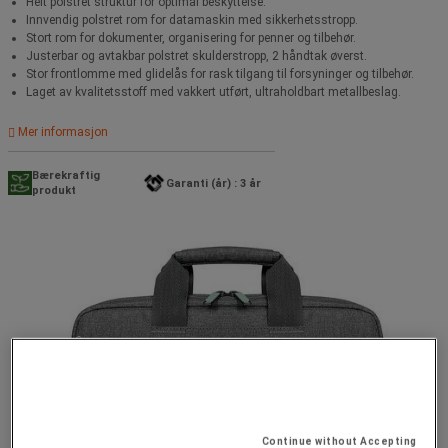
Helt polstret struktur for optimal beskyttelse.
Innvendig polstret rom for datamaskin med sikkerhetsstropp.
Stort rom for dokumenter, organisering for penner og tilbehør.
Justerbar og avtakbar polstret skulderstropp, 2 håndtak øverst.
Stor frontlomme med glidelås for rask tilgang til forsyninger og tilbehør.
Laget av kvalitetsstoff med vakkert utført, ultraholdbart metallbeslag.
Mer informasjon
Bærekraftig
Garanti (år) : 3 år
produkt
Continue without Accepting