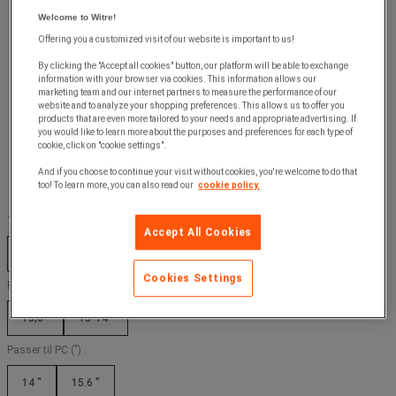
Welcome to Witre!
Offering you a customized visit of our website is important to us!
By clicking the "Accept all cookies" button, our platform will be able to exchange
information with your browser via cookies. This information allows our
marketing team and our internet partners to measure the performance of our
website and to analyze your shopping preferences. This allows us to offer you
products that are even more tailored to your needs and appropriate advertising. If
you would like to learn more about the purposes and preferences for each type of
cookie, click on "cookie settings".
And if you choose to continue your visit without cookies, you're welcome to do that
too! To learn more, you can also read our
cookie policy.
Totallengde (cm) :
Accept All Cookies
39.5 cm
42 cm
Cookies Settings
For skjerm :
15,6''
13-14''
Passer til PC (") :
14 "
15.6 "