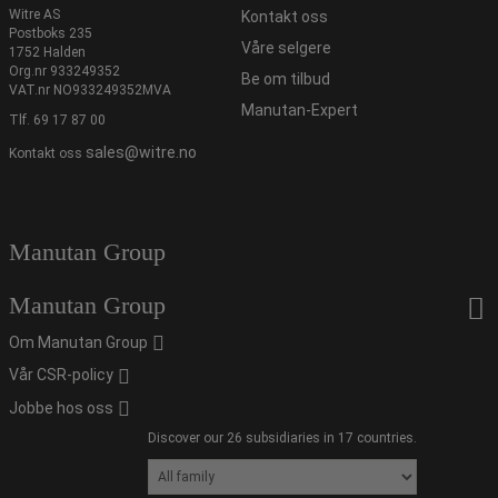
Witre AS
Kontakt oss
Postboks 235
Våre selgere
1752 Halden
Org.nr 933249352
Be om tilbud
VAT.nr NO933249352MVA
Manutan-Expert
Tlf.
69 17 87 00
sales@witre.no
Kontakt oss
Manutan Group
Manutan Group
Om Manutan Group
Vår CSR-policy
Jobbe hos oss
Discover our 26 subsidiaries in 17 countries.