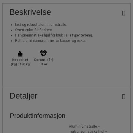
Beskrivelse
Lett og robust aluminiumstralle.
Svært enkel å håndtere.
Halvpneumatiske hjul for bruk i alle typer terreng.
Rett aluminiumsramme for kasser og esker.
Kapasitet
Garanti (år)
(kg) : 150 kg
: 3 år
Detaljer
Produktinformasjon
Aluminiumstralle –
halvpneumatiske hjul –