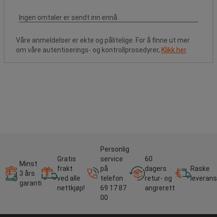
Våre anmeldelser er ekte og pålitelige. For å finne ut mer
om våre autentiserings- og kontrollprosedyrer,
Klikk her
.
Personlig
Gratis
service
60
Minst
frakt
på
dagers
Raske
3 års
ved alle
telefon
retur- og
leverans
garanti
nettkjøp!
69 17 87
angrerett
00