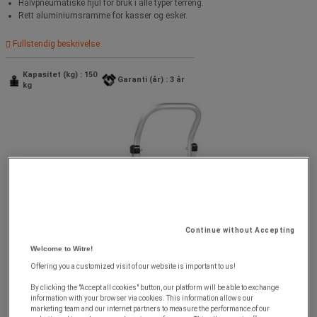
Halvpneumatiske hjul for bruk i alle typer terreng.
Rett aluminiumsramme for kasser og esker.
Fullstendig beskrivelse
Kapasitet (kg) : 150
Garanti (år) : 3 år
kg
Continue without Accepting
Welcome to Witre!
Offering you a customized visit of our website is important to us!
By clicking the "Accept all cookies" button, our platform will be able to exchange
information with your browser via cookies. This information allows our
marketing team and our internet partners to measure the performance of our