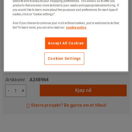
website and to analyze your shopping preferences. This allows us to offer you
products that are even more tailored to your needs and appropriate advertising. If
you would like to learn more about the purposes and preferences for each type of
cookie, click on "cookie settings".
And if you choose to continue your visit without cookies, you're welcome to do that
too! To learn more, you can also read our
cookie policy.
Accept All Cookies
1 435,00 kr
ekskl. mva
Cookies Settings
1 793,75 kr
Inkl. mva
stk.
Artikkelnr:
A248964
Kjøp nå
-
+
Større prosjekt? Be gjerne om et tilbud