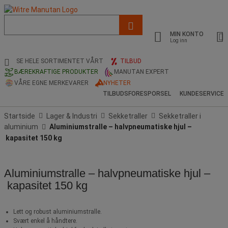
Liste
med
MIN KONTO
foreslått
Log inn
nettside
og
SE HELE SORTIMENTET VÅRT
TILBUD
søkehistorikk
BÆREKRAFTIGE PRODUKTER
MANUTAN EXPERT
VÅRE EGNE MERKEVARER
NYHETER
TILBUDSFORESPORSEL
KUNDESERVICE
Startside
Lager & Industri
Sekketraller
Sekketraller i
aluminium
Aluminiumstralle – halvpneumatiske hjul –
kapasitet 150 kg
Aluminiumstralle – halvpneumatiske hjul –
kapasitet 150 kg
Lett og robust aluminiumstralle.
Svært enkel å håndtere.