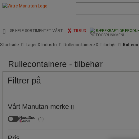
Liste
med
foreslått
nettside
og
SE HELE SORTIMENTET VÅRT
TILBUD
BÆREKRAFTIGE PRODU
søkehistorikk
Startside
Lager & Industri
Rullecontainere & Tilbehør
Rulleco
Pris
Produktets
Populære
Rullecontainere - tilbehør
opprinnelse
merker
Filtrer på
Vårt Manutan-merke
(
1
)
Pris