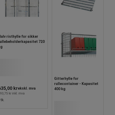
alv risthylle for sikker
ullebeholderkapasitet 720
kg
Gitterhylle for
rullecontainer - Kapasitet
635,00 kr
ekskl. mva
400 kg
93,75 kr inkl. mva
tk.