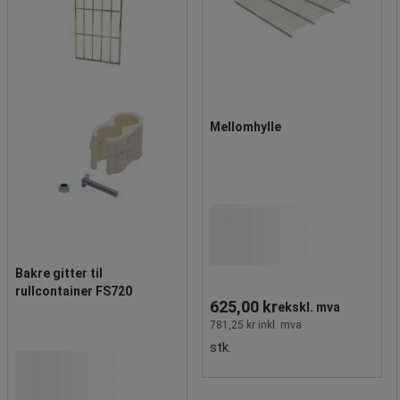
Mellomhylle
Bakre gitter til
rullcontainer FS720
625,00 kr
ekskl. mva
781,25 kr inkl. mva
stk.