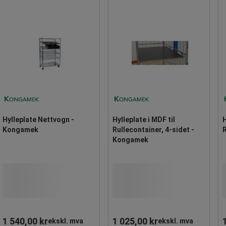
Hylleplate Nettvogn -
Hylleplate i MDF til
Kongamek
Rullecontainer, 4-sidet -
Kongamek
1 540,00 kr
1 025,00 kr
ekskl. mva
ekskl. mva