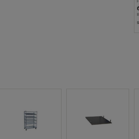
F
8
s