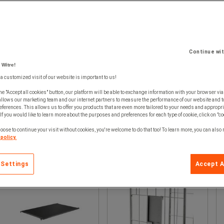
Continue wi
 Witre!
 a customized visit of our website is important to us!
he "Accept all cookies" button, our platform will be able to exchange information with your browser via
allows our marketing team and our internet partners to measure the performance of our website and t
ferences. This allows us to offer you products that are even more tailored to your needs and appropri
If you would like to learn more about the purposes and preferences for each type of cookie, click on "co
oose to continue your visit without cookies, you're welcome to do that too! To learn more, you can also
policy.
 Settings
Accept A