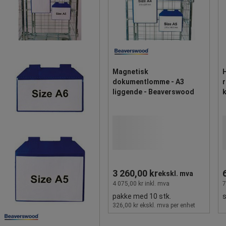
Magnetisk
H
dokumentlomme - A3
r
liggende - Beaverswood
3 260,00 kr
ekskl. mva
4 075,00 kr inkl. mva
7
pakke med 10 stk.
s
326,00 kr ekskl. mva per enhet