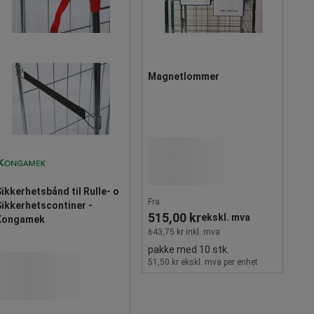
Magnetlommer
ikkerhetsbånd til Rulle- o
Fra
ikkerhetscontiner -
515,00 kr
ekskl. mva
Kongamek
643,75 kr inkl. mva
pakke med 10 stk.
51,50 kr ekskl. mva per enhet