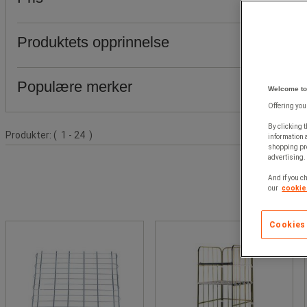
Produktets opprinnelse
Populære merker
Welcome to
Offering you
By clicking t
Produktliste
Produkter:
( 1 - 24 )
information 
shopping pre
advertising. 
And if you ch
our
cookie 
Cookies