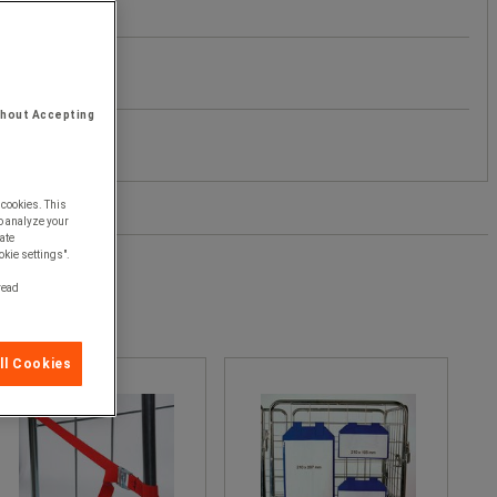
thout Accepting
 cookies. This
o analyze your
ate
okie settings".
 read
ll Cookies