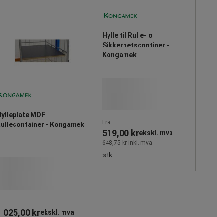
Hylle til Rulle- o
Sikkerhetscontiner -
Kongamek
Hylleplate MDF
Fra
Rullecontainer - Kongamek
519,00 kr
ekskl. mva
648,75 kr inkl. mva
stk.
1 025,00 kr
ekskl. mva