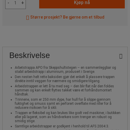
Kjøp nå
-
+
Større prosjekt? Be gjerne om et tilbud
Beskrivelse
Arbetstrappa APO fra Skeppshultstegen – en sammenleggbar og
stabil arbeidstrapp i aluminium, produsert i Sverige.
Den nesten helt rette baksiden gjør det enkelt å plassere trappen
direkte inntil veggen for nærmere og smidigere tilgang.
Arbeidstrappen er lett å ta med seg – den blir flat når den foldes
sammen og kan enkelt flyttes takket være et forhåndsmontert
håndtak.
Trinnene, som er 250 mm dype, har hull for å slippe gjennom
fuktighet og smuss samt en perforert overflate med riller for å
redusere risikoen for å skli.
Trappen er fleksibel og kan brukes like godt ved maskiner, i butikken
eller på lageret, som av håndverkere som trenger en robust og
smidig stige.
Samtlige arbeidstrapper er godkjent i henhold til AFS 2004:3.