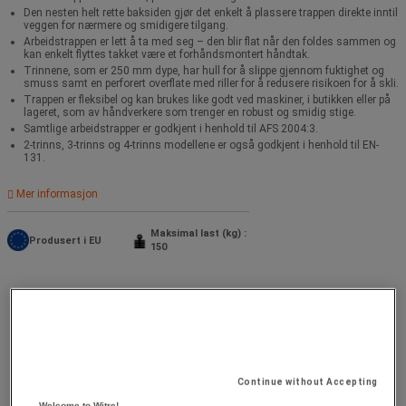
Den nesten helt rette baksiden gjør det enkelt å plassere trappen direkte inntil
veggen for nærmere og smidigere tilgang.
Arbeidstrappen er lett å ta med seg – den blir flat når den foldes sammen og
kan enkelt flyttes takket være et forhåndsmontert håndtak.
Trinnene, som er 250 mm dype, har hull for å slippe gjennom fuktighet og
smuss samt en perforert overflate med riller for å redusere risikoen for å skli.
Trappen er fleksibel og kan brukes like godt ved maskiner, i butikken eller på
lageret, som av håndverkere som trenger en robust og smidig stige.
Samtlige arbeidstrapper er godkjent i henhold til AFS 2004:3.
2-trinns, 3-trinns og 4-trinns modellene er også godkjent i henhold til EN-
131.
Mer informasjon
Maksimal last (kg) :
Produsert i EU
150
Continue without Accepting
Welcome to Witre!