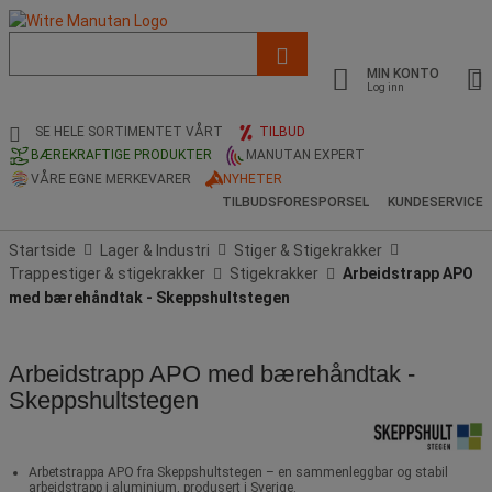
Liste
med
MIN KONTO
foreslått
Log inn
nettside
og
SE HELE SORTIMENTET VÅRT
TILBUD
søkehistorikk
BÆREKRAFTIGE PRODUKTER
MANUTAN EXPERT
VÅRE EGNE MERKEVARER
NYHETER
TILBUDSFORESPORSEL
KUNDESERVICE
Startside
Lager & Industri
Stiger & Stigekrakker
Trappestiger & stigekrakker
Stigekrakker
Arbeidstrapp APO
med bærehåndtak - Skeppshultstegen
Arbeidstrapp APO med bærehåndtak -
Skeppshultstegen
Arbetstrappa APO fra Skeppshultstegen – en sammenleggbar og stabil
arbeidstrapp i aluminium, produsert i Sverige.