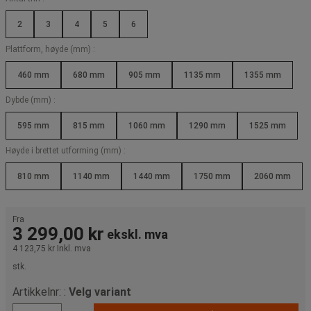
2
3
4
5
6
Plattform, høyde (mm) :
460 mm
680 mm
905 mm
1135 mm
1355 mm
Dybde (mm) :
595 mm
815 mm
1060 mm
1290 mm
1525 mm
Høyde i brettet utforming (mm) :
810 mm
1140 mm
1440 mm
1750 mm
2060 mm
Fra
3 299,00 kr
ekskl. mva
4 123,75 kr
Inkl. mva
stk.
Artikkelnr: :
Velg variant