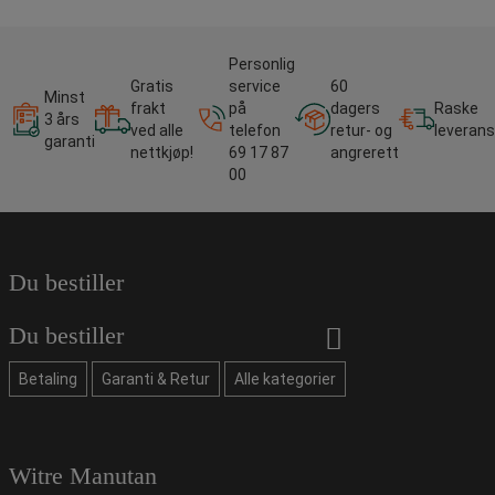
Personlig
Gratis
service
60
Minst
frakt
på
dagers
Raske
3 års
ved alle
telefon
retur- og
leverans
garanti
nettkjøp!
69 17 87
angrerett
00
Du bestiller
Du bestiller
Betaling
Garanti & Retur
Alle kategorier
Witre Manutan