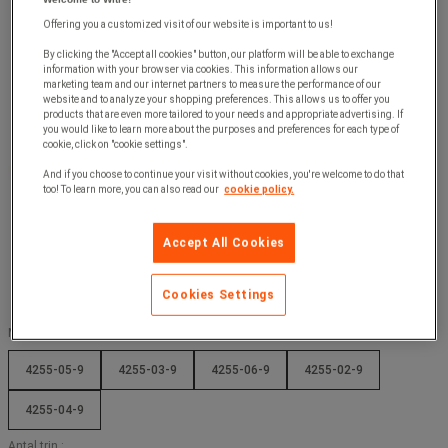
Offering you a customized visit of our website is important to us!
By clicking the "Accept all cookies" button, our platform will be able to exchange
information with your browser via cookies. This information allows our
marketing team and our internet partners to measure the performance of our
website and to analyze your shopping preferences. This allows us to offer you
products that are even more tailored to your needs and appropriate advertising. If
you would like to learn more about the purposes and preferences for each type of
cookie, click on "cookie settings".
And if you choose to continue your visit without cookies, you're welcome to do that
too! To learn more, you can also read our
cookie policy.
Accept All Cookies
Cookies Settings
Modell :
4255-05-9
4255-03-9
4255-06-9
4255-02-9
4255-04-9
Antal trin :