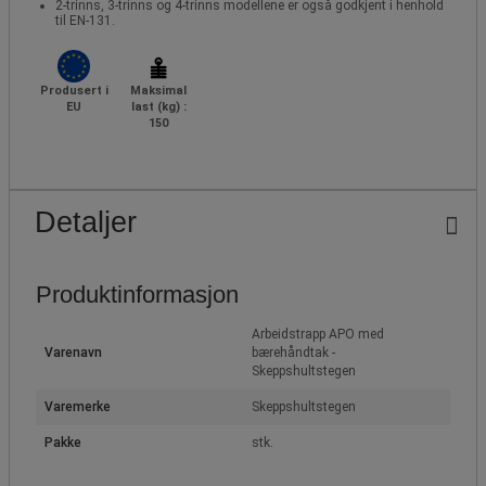
2-trinns, 3-trinns og 4-trinns modellene er også godkjent i henhold
til EN-131.
Produsert i
Maksimal
EU
last (kg) :
150
Detaljer
Produktinformasjon
Arbeidstrapp APO med
Varenavn
bærehåndtak -
Skeppshultstegen
Varemerke
Skeppshultstegen
Pakke
stk.