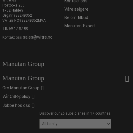
Witre AS
Kontakt oss
Postboks 235
Våre selgere
1752 Halden
Org.nr 933249352
Be om tilbud
VAT.nr NO933249352MVA
Manutan-Expert
Tlf.
69 17 87 00
sales@witre.no
Kontakt oss
Manutan Group
Manutan Group
Om Manutan Group
Vår CSR-policy
Jobbe hos oss
Discover our 26 subsidiaries in 17 countries.