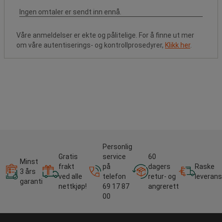
Våre anmeldelser er ekte og pålitelige. For å finne ut mer
om våre autentiserings- og kontrollprosedyrer,
Klikk her
.
Personlig
Gratis
service
60
Minst
frakt
på
dagers
Raske
3 års
ved alle
telefon
retur- og
leverans
garanti
nettkjøp!
69 17 87
angrerett
00