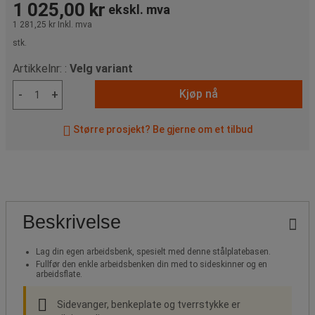
1 025,00 kr
ekskl. mva
1 281,25 kr
Inkl. mva
stk.
Artikkelnr: :
Velg variant
Kjøp nå
-
+
Større prosjekt? Be gjerne om et tilbud
Beskrivelse
Lag din egen arbeidsbenk, spesielt med denne stålplatebasen.
Fullfør den enkle arbeidsbenken din med to sideskinner og en
arbeidsflate.
Sidevanger, benkeplate og tverrstykke er