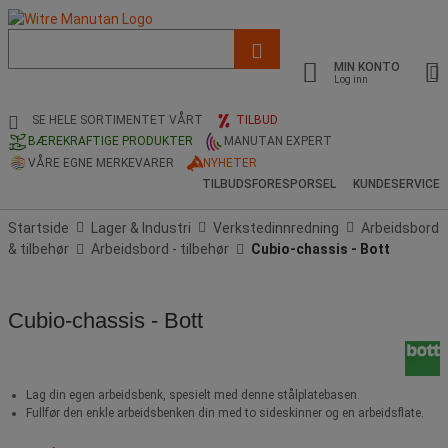
Liste
med
MIN KONTO
foreslått
Log inn
nettside
og
SE HELE SORTIMENTET VÅRT
TILBUD
søkehistorikk
BÆREKRAFTIGE PRODUKTER
MANUTAN EXPERT
VÅRE EGNE MERKEVARER
NYHETER
TILBUDSFORESPORSEL
KUNDESERVICE
Startside
Lager & Industri
Verkstedinnredning
Arbeidsbord
& tilbehør
Arbeidsbord - tilbehør
Cubio-chassis - Bott
Cubio-chassis - Bott
Lag din egen arbeidsbenk, spesielt med denne stålplatebasen.
Fullfør den enkle arbeidsbenken din med to sideskinner og en arbeidsflate.