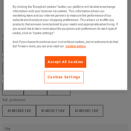
By clicking the "Accept all cookies" button, our platform will be able to exchange
information with your browser via cookies. This information allows our
marketing team and our internet partners to measure the performance of our
website and to analyze your shopping preferences. This allows us to offer you
products that are even more tailored to your needs and appropriate advertising. If
you would like to learn more about the purposes and preferences for each type of
cookie, click on "cookie settings".
Bredde (mm) :
And if you choose to continue your visit without cookies, you're welcome to do that
80 mm
500 mm
too! To learn more, you can also read our
cookie policy.
Dybde (mm) :
Accept All Cookies
650 mm
800 mm
Cookies Settings
Høyde (mm) :
90 mm
800 mm
900 mm
Ref. produsent :
41401002.16V
41401017.16V
41401001.16V
Fra