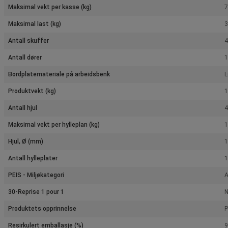
Maksimal vekt per kasse (kg)
7
Maksimal last (kg)
3
Antall skuffer
4
Antall dører
1
Bordplatemateriale på arbeidsbenk
L
Produktvekt (kg)
1
Antall hjul
4
Maksimal vekt per hylleplan (kg)
1
Hjul, Ø (mm)
Antall hylleplater
1
PEIS - Miljøkategori
A
30-Reprise 1 pour 1
Produktets opprinnelse
P
Resirkulert emballasje (%)
9