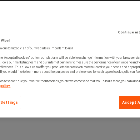
Continue wi
 Witre!
 a customized visit of our website is important to us!
V
he "Accept all cookies" button, our platform will be able to exchange information with your browser via
allows our marketing team and our internet partners to measure the performance of our website and t
ferences. This allows us to offer you products that are even more tailored to your needs and appropri
If you would like to learn more about the purposes and preferences for each type of cookie, click on "co
l impact
l impact
oose to continue your visit without cookies, you're welcome to do that too! To learn more, you can also
policy.
 Settings
Accept A