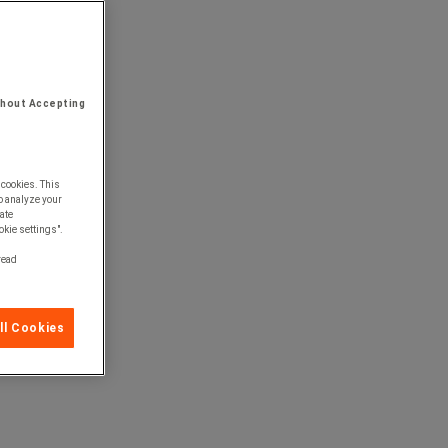
thout Accepting
 cookies. This
o analyze your
ate
okie settings".
 read
ll Cookies