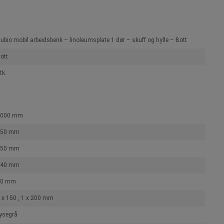
ubio mobil arbeidsbenk – linoleumsplate 1 dør – skuff og hylle – Bott
ott
tk.
2000 mm
750 mm
350 mm
840 mm
40 mm
 x 150 , 1 x 200 mm
ysegrå