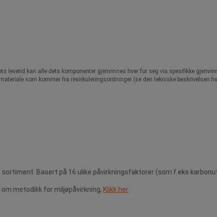
ts levetid kan alle dets komponenter gjenvinnes hver for seg via spesifikke gjenvin
av materiale som kommer fra resirkuleringsordninger (se den tekniske beskrivelsen h
 sortiment. Basert på 16 ulike påvirkningsfaktorer (som f.eks karbonu
om metodikk for miljøpåvirkning,
Klikk her