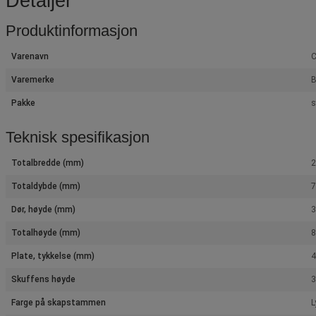
Detaljer
Produktinformasjon
Varenavn
C
Varemerke
B
Pakke
s
Teknisk spesifikasjon
Totalbredde (mm)
Totaldybde (mm)
Dør, høyde (mm)
Totalhøyde (mm)
Plate, tykkelse (mm)
Skuffens høyde
3
Farge på skapstammen
L