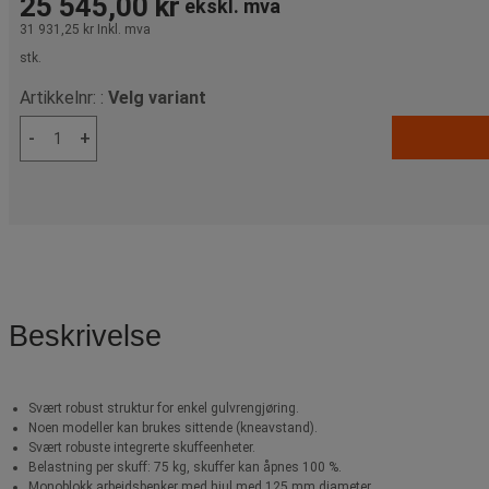
25 545,00 kr
ekskl. mva
31 931,25 kr
Inkl. mva
stk.
Artikkelnr: :
Velg variant
-
+
Beskrivelse
Svært robust struktur for enkel gulvrengjøring.
Noen modeller kan brukes sittende (kneavstand).
Svært robuste integrerte skuffeenheter.
Belastning per skuff: 75 kg, skuffer kan åpnes 100 %.
Monoblokk arbeidsbenker med hjul med 125 mm diameter.