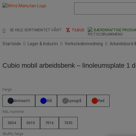
Liste
med
foreslått
nettside
og
SE HELE SORTIMENTET VÅRT
TILBUD
BÆREKRAFTIGE PRODU
søkehistorikk
Startside
Lager & Industri
Verkstedinnredning
Arbeidsbord &
Cubio mobil arbeidsbenk – linoleumsplate 1 dø
Farge :
Antrasitt
Blå
Lysegrå
Rød
RAL nummer :
3004
5010
7016
7035
Skuffe, farge :