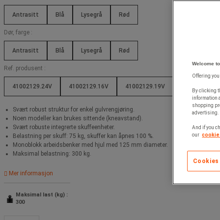
Antrasitt
Blå
Lysegrå
Rød
Dør, farge :
Antrasitt
Blå
Lysegrå
Rød
Welcome to
Ref. produsent :
Offering you
41002129.24V
41002129.16V
41002129.19V
41002129.11
By clicking t
information 
shopping pre
Svært robust struktur for enkel gulvrengjøring.
advertising. 
Environmenta
Noen modeller kan brukes sittende (kneavstand).
Environmenta
Svært robuste integrerte skuffeenheter.
And if you ch
our
cookie 
Belastning per skuff: 75 kg, skuffer kan åpnes 100 %.
Monoblokk arbeidsbenker med hjul med 125 mm diameter.
Maksimal belastning: 300 kg.
Cookies
Mer informasjon
Maksimal last (kg) :
300