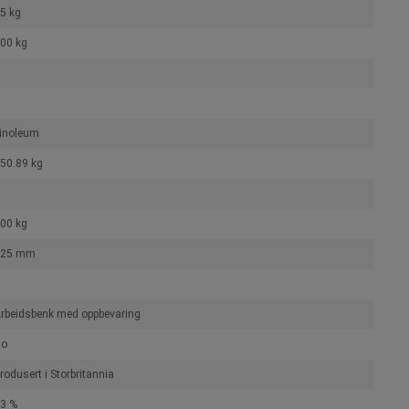
5 kg
00 kg
inoleum
50.89 kg
00 kg
125 mm
rbeidsbenk med oppbevaring
No
rodusert i Storbritannia
3 %