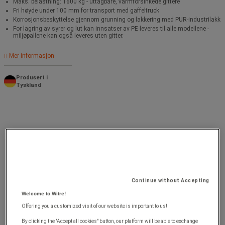
Maks. belastning: 1600 kg - uttagbare, varmforsinkede gittere
Fri høyde under 100 mm for transport med gaffeltruck
Korrosjonsbeskyttelse gjennom grunning og lakkering med PUR-industrilakk
For lagring av syrer og lut kan innsatser av PE leveres til alle modellene -
miljøpallene kan også leveres uten gitter.
Mer informasjon
Produsert i
Tyskland
Continue without Accepting
Welcome to Witre!
Offering you a customized visit of our website is important to us!
By clicking the "Accept all cookies" button, our platform will be able to exchange