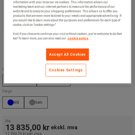
information with your browser via cookies. This information allows our
marketing team and our internet partners to measure the performance of our
website and to analyze your shopping preferences. This allows us to offer you
products that are even more tailored to your needs and appropriate advertising. If
you would like to learn more about the purposes and preferences for each type of
cookie, click on "cookie settings".
And if you choose to continue your visit without cookies, you're welcome to do that
too! To learn more, you can also read our
cookie policy.
Accept All Cookies
Overfladebehandlinger :
Cookies Settings
GALVANISERT
LAKKERT BLÅ
Farge :
Blå
Sølv
Fra
13 835,00 kr
ekskl. mva
17 293,75 kr
Inkl. mva