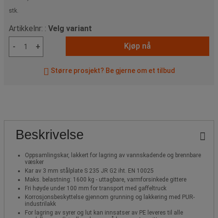
stk.
Artikkelnr: :
Velg variant
Kjøp nå
-
+
Større prosjekt? Be gjerne om et tilbud
Beskrivelse
Oppsamlingskar, lakkert for lagring av vannskadende og brennbare
væsker
Kar av 3 mm stålplate S 235 JR G2 iht. EN 10025
Maks. belastning: 1600 kg - uttagbare, varmforsinkede gittere
Fri høyde under 100 mm for transport med gaffeltruck
Korrosjonsbeskyttelse gjennom grunning og lakkering med PUR-
industrilakk
For lagring av syrer og lut kan innsatser av PE leveres til alle