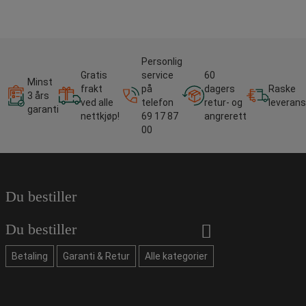
Personlig
Gratis
service
60
Minst
frakt
på
dagers
Raske
3 års
ved alle
telefon
retur- og
leverans
garanti
nettkjøp!
69 17 87
angrerett
00
Du bestiller
Du bestiller
Betaling
Garanti & Retur
Alle kategorier