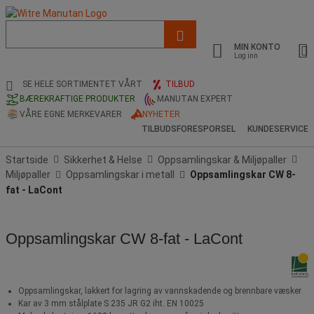
Liste
med
MIN KONTO
foreslått
Log inn
nettside
og
SE HELE SORTIMENTET VÅRT
TILBUD
søkehistorikk
BÆREKRAFTIGE PRODUKTER
MANUTAN EXPERT
VÅRE EGNE MERKEVARER
NYHETER
TILBUDSFORESPORSEL
KUNDESERVICE
Startside
Sikkerhet & Helse
Oppsamlingskar & Miljøpaller
Miljøpaller
Oppsamlingskar i metall
Oppsamlingskar CW 8-
fat - LaCont
Oppsamlingskar CW 8-fat - LaCont
Oppsamlingskar, lakkert for lagring av vannskadende og brennbare væsker
Kar av 3 mm stålplate S 235 JR G2 iht. EN 10025