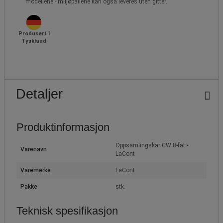
modellene - miljøpallene kan også leveres uten gitter.
Produsert i
Tyskland
Detaljer
Produktinformasjon
Oppsamlingskar CW 8-fat -
Varenavn
LaCont
Varemerke
LaCont
Pakke
stk.
Teknisk spesifikasjon