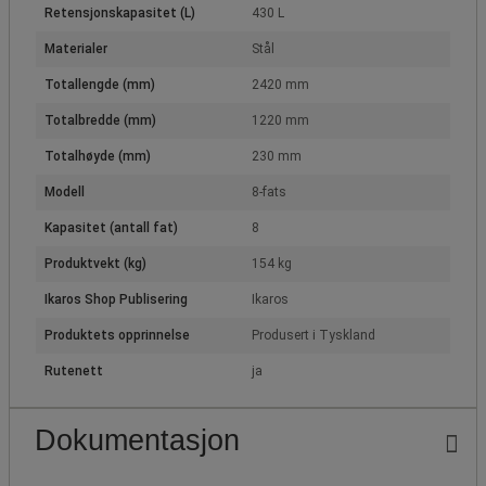
Retensjonskapasitet (L)
430 L
Materialer
Stål
Totallengde (mm)
2420 mm
Totalbredde (mm)
1220 mm
Totalhøyde (mm)
230 mm
Modell
8-fats
Kapasitet (antall fat)
8
Produktvekt (kg)
154 kg
Ikaros Shop Publisering
Ikaros
Produktets opprinnelse
Produsert i Tyskland
Rutenett
ja
Dokumentasjon