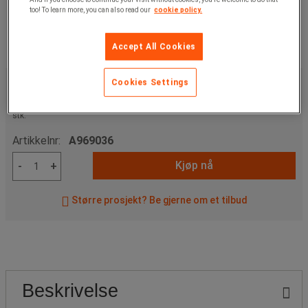
too! To learn more, you can also read our
cookie policy.
Accept All Cookies
285,00 kr
ekskl. mva
Cookies Settings
356,25 kr
Inkl. mva
stk.
Artikkelnr:
A969036
Kjøp nå
-
+
Større prosjekt? Be gjerne om et tilbud
Beskrivelse