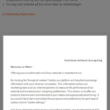
For deg som arbeider på kne store deler av arbeidsdagen.
Fullstendig beskrivelse
Continue without Accepting
Welcome to Witre!
Offering you a customized visit of our website is important to us!
By clicking the "Accept all cookies" button, our platform will be able to exchange
information with your browser via cookies. This information allows our
marketing team and our internet partners to measure the performance of our
website and to analyze your shopping preferences. This allows us to offer you
products that are even more tailored to your needs and appropriate advertising. If
you would like to learn more about the purposes and preferences for each type of
cookie, click on "cookie settings".
And if you choose to continue your visit without cookies, you're welcome to do that