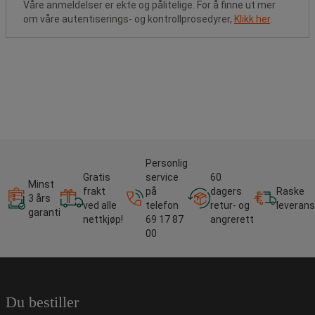
Våre anmeldelser er ekte og pålitelige. For å finne ut mer
om våre autentiserings- og kontrollprosedyrer,
Klikk her
.
Personlig
Gratis
service
60
Minst
frakt
på
dagers
Raske
3 års
ved alle
telefon
retur- og
leverans
garanti
nettkjøp!
69 17 87
angrerett
00
Du bestiller