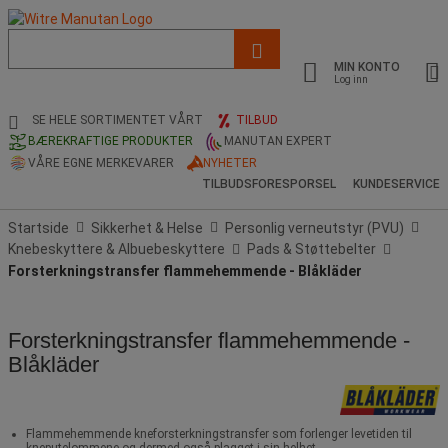
Liste
med
MIN KONTO
foreslått
Log inn
nettside
og
SE HELE SORTIMENTET VÅRT
TILBUD
søkehistorikk
BÆREKRAFTIGE PRODUKTER
MANUTAN EXPERT
VÅRE EGNE MERKEVARER
NYHETER
TILBUDSFORESPORSEL
KUNDESERVICE
Startside
Sikkerhet & Helse
Personlig verneutstyr (PVU)
Knebeskyttere & Albuebeskyttere
Pads & Støttebelter
Forsterkningstransfer flammehemmende - Blåkläder
Forsterkningstransfer flammehemmende -
Blåkläder
Flammehemmende kneforsterkningstransfer som forlenger levetiden til
kneputelommene og dermed også plagget i sin helhet.