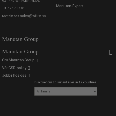
VAT.nr NO933249352MVA
Manutan-Expert
Tlf.
69 17 87 00
sales@witre.no
Kontakt oss
Manutan Group
Manutan Group
Om Manutan Group
Vår CSR-policy
Jobbe hos oss
Discover our 26 subsidiaries in 17 countries.