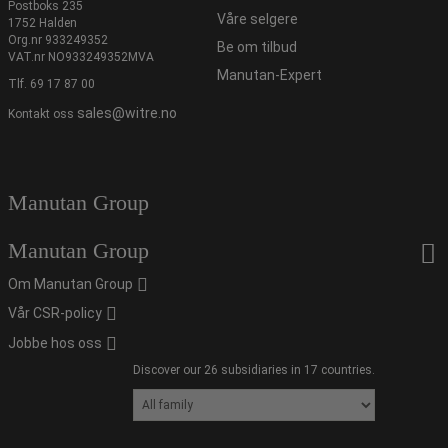
Postboks 235
Våre selgere
1752 Halden
Org.nr 933249352
Be om tilbud
VAT.nr NO933249352MVA
Manutan-Expert
Tlf.
69 17 87 00
sales@witre.no
Kontakt oss
Manutan Group
Manutan Group
Om Manutan Group
Vår CSR-policy
Jobbe hos oss
Discover our 26 subsidiaries in 17 countries.