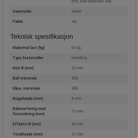
mm, Ball materiale: Stål
Varemerke
Guitel
Pakke
stk.
Teknisk spesifikasjon
Maksimal last (kg)
55 kg
Type festemidler
Innfelling
Kule Ø (mm)
25 mm
Ball materiale
Stål
Kåpe, materiale
Stål
Kragehøyde (mm)
8 mm
Balloverføring med
12 mm
forsterkning (mm)
Effektiv Ø (mm)
36 mm
Totalhøyde (mm)
31 mm