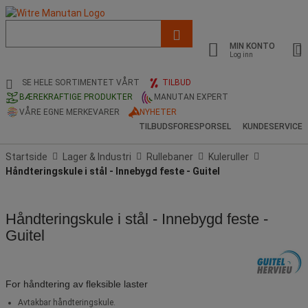
Liste
med
MIN KONTO
foreslått
Log inn
nettside
og
SE HELE SORTIMENTET VÅRT
TILBUD
søkehistorikk
BÆREKRAFTIGE PRODUKTER
MANUTAN EXPERT
VÅRE EGNE MERKEVARER
NYHETER
TILBUDSFORESPORSEL
KUNDESERVICE
Startside
Lager & Industri
Rullebaner
Kuleruller
Håndteringskule i stål - Innebygd feste - Guitel
Håndteringskule i stål - Innebygd feste -
Guitel
For håndtering av fleksible laster
Avtakbar håndteringskule.