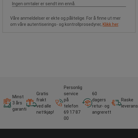
Våre anmeldelser er ekte og pålitelige. For å finne ut mer
om våre autentiserings- og kontrollprosedyrer,
Klikk her
.
Personlig
Gratis
service
60
Minst
frakt
på
dagers
Raske
3 års
ved alle
telefon
retur- og
leverans
garanti
nettkjøp!
69 17 87
angrerett
00