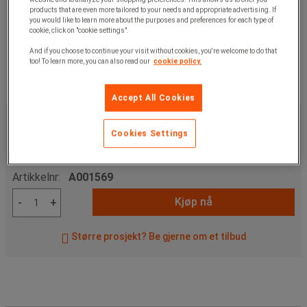
products that are even more tailored to your needs and appropriate advertising. If
you would like to learn more about the purposes and preferences for each type of
cookie, click on "cookie settings".
And if you choose to continue your visit without cookies, you're welcome to do that
too! To learn more, you can also read our
cookie policy.
Accept All Cookies
135,00 kr
ekskl. mva
Cookies Settings
168,75 kr
Inkl. mva
stk.
Artikkelnr:
A001569
Kjøp nå
-
+
Større prosjekt? Be gjerne om et tilbud