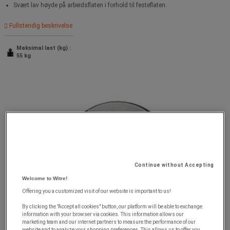
Svært lav høyde på arbeidsflaten i forhold til festeflaten.
Fullstendig beskrivelse
Maksimal last (kg) :
55 kg
Continue without Accepting
Welcome to Witre!
Offering you a customized visit of our website is important to us!
By clicking the "Accept all cookies" button, our platform will be able to exchange
information with your browser via cookies. This information allows our
marketing team and our internet partners to measure the performance of our
website and to analyze your shopping preferences. This allows us to offer you