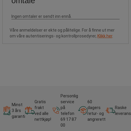
Våre anmeldelser er ekte og pålitelige. For å finne ut mer
om våre autentiserings- og kontrollprosedyrer,
Klikk her
.
Personlig
Gratis
service
60
Minst
frakt
på
dagers
Raske
3 års
ved alle
telefon
retur- og
leverans
garanti
nettkjøp!
69 17 87
angrerett
00