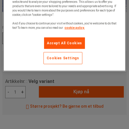
website and to analyze your shopping preferences. This allows us to offer you
products that are even more tailored to your needs and appropriate advertising. If
you would like to learn more about the purposes and preferences for each type of
cookie, click on "cookie settings".
And if you choose to continue your visit without cookies, you're welcome to do that
Modell :
too! To learn more, you can also read our
cookie policy.
DOBBELT
ENKEL
Accept All Cookies
Fra
Cookies Settings
1 130,00 kr
ekskl. mva
1 412,50 kr
Inkl. mva
Artikkelnr: :
Velg variant
Kjøp nå
-
+
Større prosjekt? Be gjerne om et tilbud