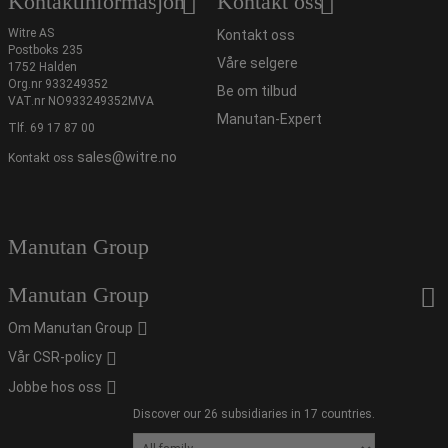
Kontaktinformasjon
Kontakt oss
Witre AS
Kontakt oss
Postboks 235
Våre selgere
1752 Halden
Org.nr 933249352
Be om tilbud
VAT.nr NO933249352MVA
Manutan-Expert
Tlf.
69 17 87 00
sales@witre.no
Kontakt oss
Manutan Group
Manutan Group
Om Manutan Group
Vår CSR-policy
Jobbe hos oss
Discover our 26 subsidiaries in 17 countries.