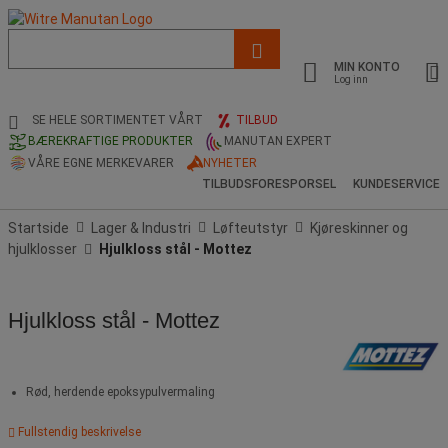
Liste
med
MIN KONTO
foreslått
Log inn
nettside
og
SE HELE SORTIMENTET VÅRT
TILBUD
søkehistorikk
BÆREKRAFTIGE PRODUKTER
MANUTAN EXPERT
VÅRE EGNE MERKEVARER
NYHETER
TILBUDSFORESPORSEL
KUNDESERVICE
Startside
Lager & Industri
Løfteutstyr
Kjøreskinner og
hjulklosser
Hjulkloss stål - Mottez
Hjulkloss stål - Mottez
Rød, herdende epoksypulvermaling
Fullstendig beskrivelse