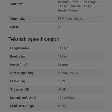
m³/time, Effekt: 19 W, Lengde:
Varenavn
119 mm, Bredde: 119 mm,
Høyde: 38 mm
Varemerke
FTM Technologies
Pakke
stk.
Teknisk spesifikasjon
Lengde (mm)
119 mm
Bredde (mm)
119 mm
Høyde (mm)
38 mm
Strøm/spenning
Enfase / 230 V
Effekt (W)
19 W
Støynivå (dB)
47 dB
Mengde (m³/time)
160 m³/time
Produktvekt (kg)
0.5 kg