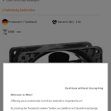
Liten vifte med kulelagre.
Fullstendig beskrivelse
Produsert i Tyskland
Garanti (år) : 3 år
DEEE : nei
Continue without Accepting
Welcome to Witre!
Offering you a customized visit of our website is important to us!
By clicking the "Accept all cookies" button, our platform will be able to exchange