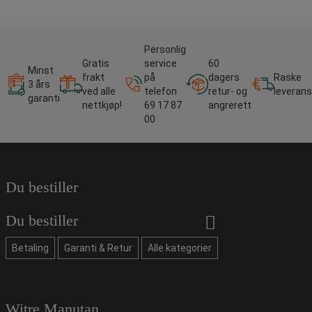
Personlig
Gratis
service
60
Minst
frakt
på
dagers
Raske
3 års
ved alle
telefon
retur- og
leverans
garanti
nettkjøp!
69 17 87
angrerett
00
Du bestiller
Du bestiller
Betaling
Garanti & Retur
Alle kategorier
Witre Manutan