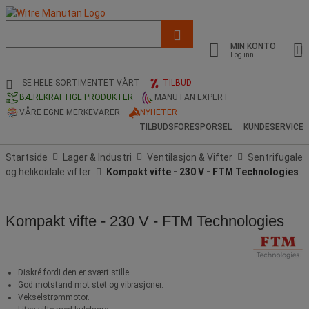
Liste
med
MIN KONTO
foreslått
Log inn
nettside
og
SE HELE SORTIMENTET VÅRT
TILBUD
søkehistorikk
BÆREKRAFTIGE PRODUKTER
MANUTAN EXPERT
VÅRE EGNE MERKEVARER
NYHETER
TILBUDSFORESPORSEL
KUNDESERVICE
Startside
Lager & Industri
Ventilasjon & Vifter
Sentrifugale
og helikoidale vifter
Kompakt vifte - 230 V - FTM Technologies
Kompakt vifte - 230 V - FTM Technologies
Diskré fordi den er svært stille.
God motstand mot støt og vibrasjoner.
Vekselstrømmotor.