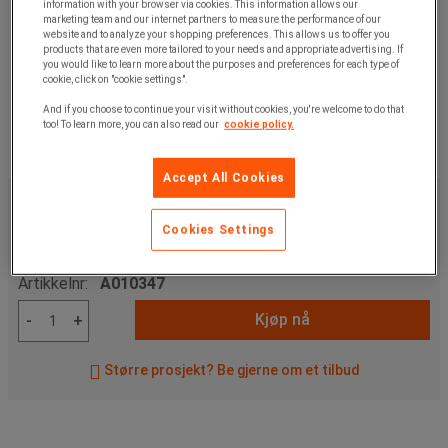
information with your browser via cookies. This information allows our
marketing team and our internet partners to measure the performance of our
website and to analyze your shopping preferences. This allows us to offer you
products that are even more tailored to your needs and appropriate advertising. If
you would like to learn more about the purposes and preferences for each type of
cookie, click on "cookie settings".
And if you choose to continue your visit without cookies, you're welcome to do that
too! To learn more, you can also read our
cookie policy.
Accept All Cookies
919,00 kr
ekskl. mva
1 148,75 kr
Inkl. mva
Cookies Settings
stk.
Artikkelnr:
A010347
Kjøp nå
-
+
Større prosjekt? Be gjerne om et tilbud