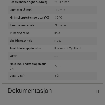
Rotasjonshastighet (o/min)
2650 o/min
Diameter Ø (mm)
119 mm
Minimal brukstemperatur (°C)
-30 °C
Ramme, materiale
Aluminium
IP-beskyttelse
IP 55
Skoddemateriale
Plast
Produktets opprinnelse
Produsert i Tyskland
WEEE
nei
Maksimal brukstemperatur
70 °C
(°C)
Garanti (år)
3 år
Dokumentasjon