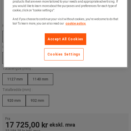
products that are even more tailored to your needs and appropriate advertising. If
you would like to learn more about the purposes and preferences for each type of
cookie, click on "cookie settings".
And if you choose to continue your visit without cookies, you're welcome to do that
too! To learn more, you can also read our
cookie policy.
Kapasitet (kg) :
1500 kg
3000 kg
Accept All Cookies
Gafler, minimalt mellomrom (mm) :
Cookies Settings
350 mm
450 mm
Totallengde (mm) :
1127 mm
1140 mm
Totalbredde (mm) :
920 mm
932 mm
Fra
17 725,00 kr
ekskl. mva
22 156,25 kr
Inkl. mva