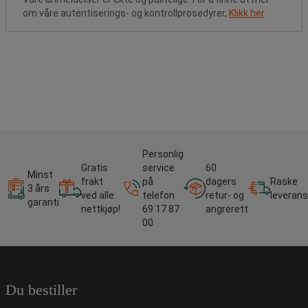
om våre autentiserings- og kontrollprosedyrer,
Klikk her
.
Personlig
Gratis
service
60
Minst
frakt
på
dagers
Raske
3 års
ved alle
telefon
retur- og
leverans
garanti
nettkjøp!
69 17 87
angrerett
00
Du bestiller