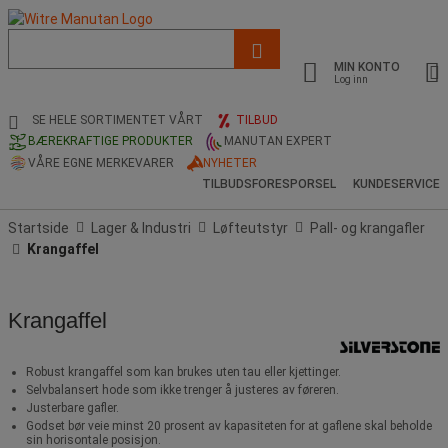
Liste
med
MIN KONTO
foreslått
Log inn
nettside
og
SE HELE SORTIMENTET VÅRT
TILBUD
søkehistorikk
BÆREKRAFTIGE PRODUKTER
MANUTAN EXPERT
VÅRE EGNE MERKEVARER
NYHETER
TILBUDSFORESPORSEL
KUNDESERVICE
Startside
Lager & Industri
Løfteutstyr
Pall- og krangafler
Krangaffel
Krangaffel
Robust krangaffel som kan brukes uten tau eller kjettinger.
Selvbalansert hode som ikke trenger å justeres av føreren.
Justerbare gafler.
Godset bør veie minst 20 prosent av kapasiteten for at gaflene skal beholde
sin horisontale posisjon.