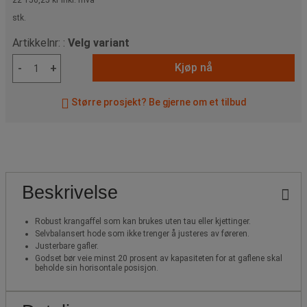
stk.
Artikkelnr: :
Velg variant
Kjøp nå
-
+
Større prosjekt? Be gjerne om et tilbud
Beskrivelse
Robust krangaffel som kan brukes uten tau eller kjettinger.
Selvbalansert hode som ikke trenger å justeres av føreren.
Justerbare gafler.
Godset bør veie minst 20 prosent av kapasiteten for at gaflene skal
beholde sin horisontale posisjon.