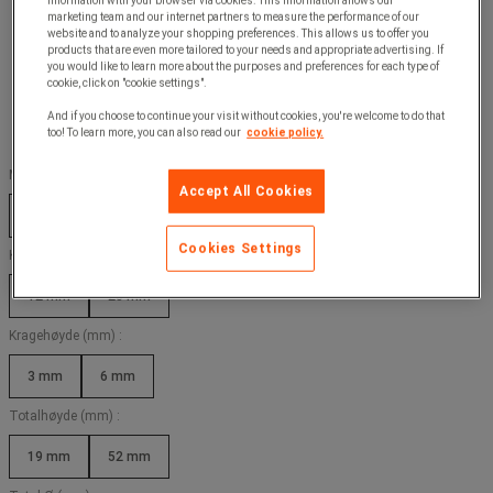
information with your browser via cookies. This information allows our
marketing team and our internet partners to measure the performance of our
website and to analyze your shopping preferences. This allows us to offer you
products that are even more tailored to your needs and appropriate advertising. If
you would like to learn more about the purposes and preferences for each type of
cookie, click on "cookie settings".
And if you choose to continue your visit without cookies, you're welcome to do that
too! To learn more, you can also read our
cookie policy.
Maksimal last (kg) :
Accept All Cookies
35 kg
320 kg
Cookies Settings
Kule Ø (mm) :
12 mm
25 mm
Kragehøyde (mm) :
3 mm
6 mm
Totalhøyde (mm) :
19 mm
52 mm