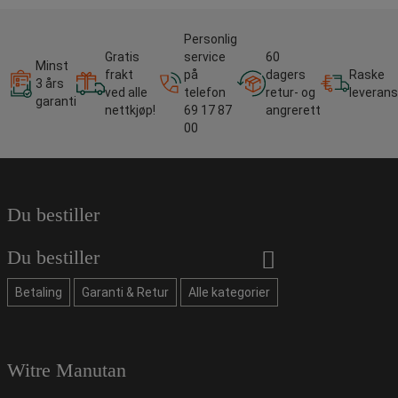
Personlig
Gratis
service
60
Minst
frakt
på
dagers
Raske
3 års
ved alle
telefon
retur- og
leverans
garanti
nettkjøp!
69 17 87
angrerett
00
Du bestiller
Du bestiller
Betaling
Garanti & Retur
Alle kategorier
Witre Manutan