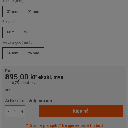
Total Ø (mm) :
21 mm
51 mm
Borehull :
M12
M8
Festelengde (mm) :
16 mm
25 mm
Fra
895,00 kr
ekskl. mva
1 118,75 kr
Inkl. mva
stk.
Artikkelnr: :
Velg variant
Kjøp nå
-
+
Større prosjekt? Be gjerne om et tilbud