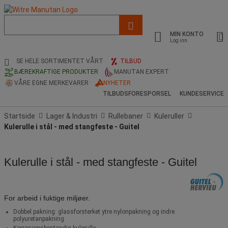
Liste
med
MIN KONTO
foreslått
Log inn
nettside
og
SE HELE SORTIMENTET VÅRT
TILBUD
søkehistorikk
BÆREKRAFTIGE PRODUKTER
MANUTAN EXPERT
VÅRE EGNE MERKEVARER
NYHETER
TILBUDSFORESPORSEL
KUNDESERVICE
Startside
Lager & Industri
Rullebaner
Kuleruller
Kulerulle i stål - med stangfeste - Guitel
Kulerulle i stål - med stangfeste - Guitel
For arbeid i fuktige miljøer.
Dobbel pakning: glassforsterket ytre nylonpakning og indre
polyuretanpakning.