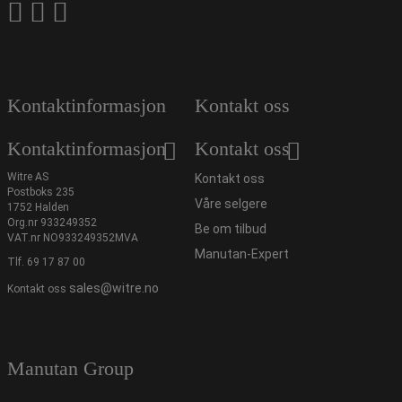
Kontaktinformasjon
Kontakt oss
Kontaktinformasjon
Kontakt oss
Witre AS
Kontakt oss
Postboks 235
Våre selgere
1752 Halden
Org.nr 933249352
Be om tilbud
VAT.nr NO933249352MVA
Manutan-Expert
Tlf.
69 17 87 00
sales@witre.no
Kontakt oss
Manutan Group