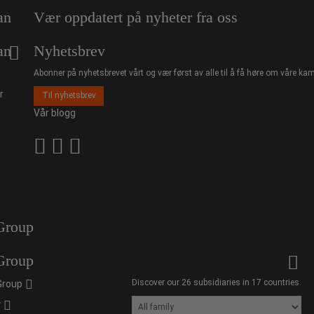
an
Vær oppdatert på nyheter fra oss
an
Nyhetsbrev
Abonner på nyhetsbrevet vårt og vær først av alle til å få høre om våre kam
r
Til nyhetsbrev
Vår blogg
Group
Group
Discover our 26 subsidiaries in 17 countries.
Group
y