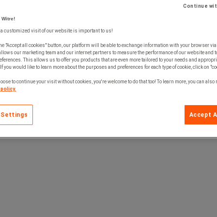
Continue wi
 Witre!
 a customized visit of our website is important to us!
he "Accept all cookies" button, our platform will be able to exchange information with your browser via
allows our marketing team and our internet partners to measure the performance of our website and t
ferences. This allows us to offer you products that are even more tailored to your needs and appropri
If you would like to learn more about the purposes and preferences for each type of cookie, click on "co
oose to continue your visit without cookies, you're welcome to do that too! To learn more, you can also
policy.
 Settings
Accept A