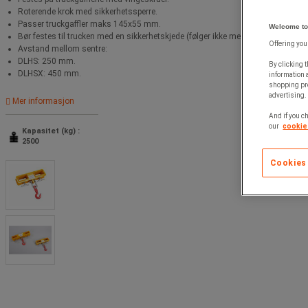
Roterende krok med sikkerhetssperre.
Passer truckgaffler maks 145x55 mm.
Welcome to
Bør festes til trucken med en sikkerhetskjede (følger ikke med).
Offering you
Avstand mellom sentre:
DLHS: 250 mm.
By clicking t
DLHSX: 450 mm.
information 
shopping pre
advertising. 
Mer informasjon
And if you ch
our
cookie 
Kapasitet (kg) :
2500
Cookies