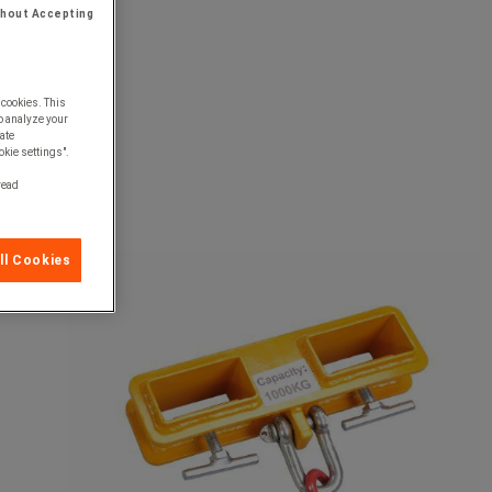
thout Accepting
 cookies. This
o analyze your
ate
okie settings".
 read
ll Cookies