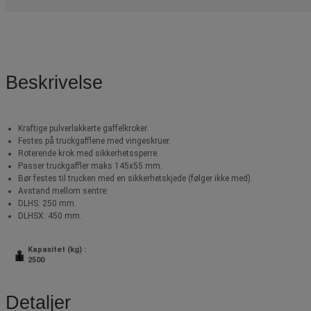
Beskrivelse
Kraftige pulverlakkerte gaffelkroker.
Festes på truckgafflene med vingeskruer.
Roterende krok med sikkerhetssperre.
Passer truckgaffler maks 145x55 mm.
Bør festes til trucken med en sikkerhetskjede (følger ikke med).
Avstand mellom sentre:
DLHS: 250 mm.
DLHSX: 450 mm.
Kapasitet (kg) :
2500
Detaljer