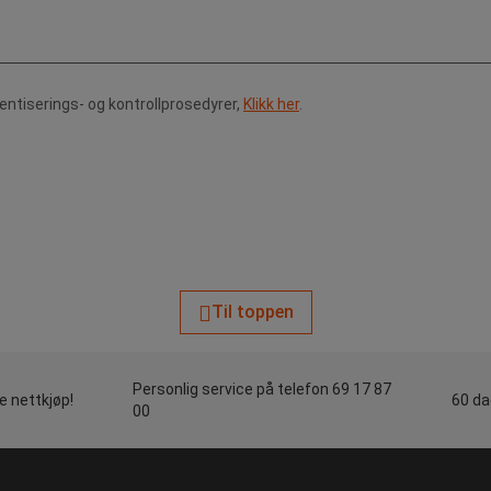
tentiserings- og kontrollprosedyrer,
Klikk her
.
Til toppen
Personlig service på telefon 69 17 87
le nettkjøp!
60 da
00