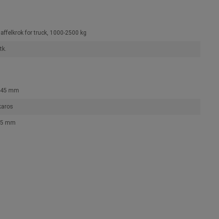
affelkrok for truck, 1000-2500 kg
tk.
145 mm
karos
55 mm