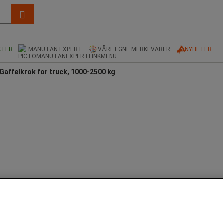
KTER
MANUTAN EXPERT
VÅRE EGNE MERKEVARER
NYHETER
Gaffelkrok for truck, 1000-2500 kg