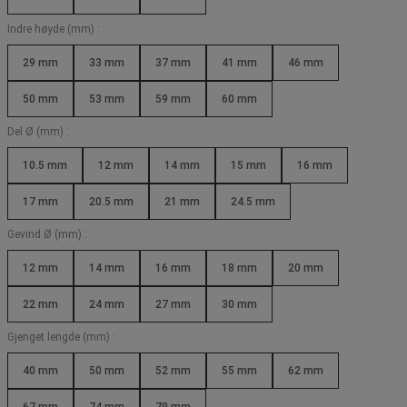
Indre høyde (mm) :
29 mm
33 mm
37 mm
41 mm
46 mm
50 mm
53 mm
59 mm
60 mm
Del Ø (mm) :
10.5 mm
12 mm
14 mm
15 mm
16 mm
17 mm
20.5 mm
21 mm
24.5 mm
Gevind Ø (mm) :
12 mm
14 mm
16 mm
18 mm
20 mm
22 mm
24 mm
27 mm
30 mm
Gjenget lengde (mm) :
40 mm
50 mm
52 mm
55 mm
62 mm
67 mm
74 mm
79 mm