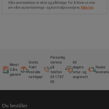
Våre anmeldelser er ekte og pålitelige. For å finne ut mer
om våre autentiserings- og kontrollprosedyrer,
Klikk her
.
Personlig
Gratis
service
60
Minst
frakt
på
dagers
Raske
3 års
ved alle
telefon
retur- og
leverans
garanti
nettkjøp!
69 17 87
angrerett
00
Du bestiller