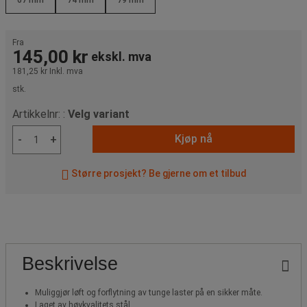
Fra
145,00 kr
ekskl. mva
181,25 kr
Inkl. mva
stk.
Artikkelnr: :
Velg variant
Kjøp nå
-
+
Større prosjekt? Be gjerne om et tilbud
Beskrivelse
Muliggjør løft og forflytning av tunge laster på en sikker måte.
Laget av høykvalitets stål.