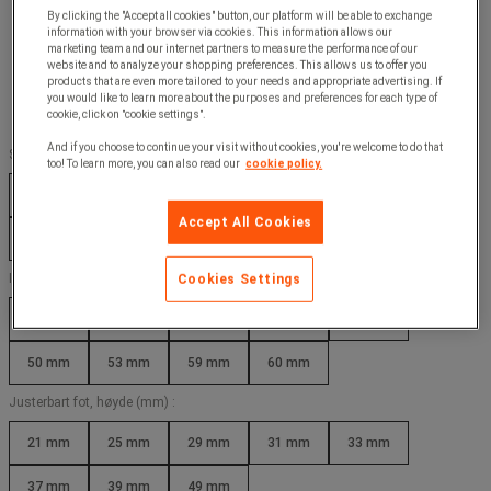
By clicking the "Accept all cookies" button, our platform will be able to exchange
information with your browser via cookies. This information allows our
marketing team and our internet partners to measure the performance of our
website and to analyze your shopping preferences. This allows us to offer you
products that are even more tailored to your needs and appropriate advertising. If
you would like to learn more about the purposes and preferences for each type of
cookie, click on "cookie settings".
And if you choose to continue your visit without cookies, you're welcome to do that
Sikker arbeidsbelastning (kg) :
too! To learn more, you can also read our
cookie policy.
340 kg
500 kg
700 kg
930 kg
1200 kg
Accept All Cookies
1500 kg
1800 kg
2500 kg
3600 kg
Indre bredde (mm) :
Cookies Settings
29 mm
33 mm
37 mm
41 mm
46 mm
50 mm
53 mm
59 mm
60 mm
Justerbart fot, høyde (mm) :
21 mm
25 mm
29 mm
31 mm
33 mm
37 mm
39 mm
49 mm