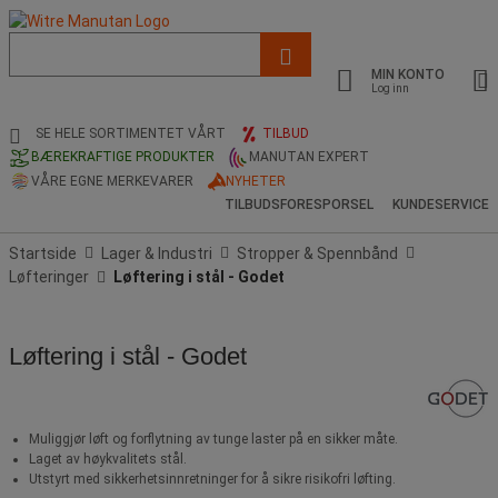
Liste
med
MIN KONTO
foreslått
Log inn
nettside
og
SE HELE SORTIMENTET VÅRT
TILBUD
søkehistorikk
BÆREKRAFTIGE PRODUKTER
MANUTAN EXPERT
VÅRE EGNE MERKEVARER
NYHETER
TILBUDSFORESPORSEL
KUNDESERVICE
Startside
Lager & Industri
Stropper & Spennbånd
Løfteringer
Løftering i stål - Godet
Løftering i stål - Godet
Muliggjør løft og forflytning av tunge laster på en sikker måte.
Laget av høykvalitets stål.
Utstyrt med sikkerhetsinnretninger for å sikre risikofri løfting.