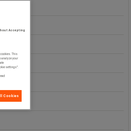
thout Accepting
 cookies. This
o analyze your
ate
okie settings".
 read
ll Cookies