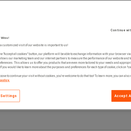
Continue wi
 Witre!
 a customized visit of our website is important to us!
he "Accept all cookies" button, our platform will be able to exchange information with your browser via
allows our marketing team and our internet partners to measure the performance of our website and t
ferences. This allows us to offer you products that are even more tailored to your needs and appropri
If you would like to learn more about the purposes and preferences for each type of cookie, click on "co
oose to continue your visit without cookies, you're welcome to do that too! To learn more, you can also
policy.
 Settings
Accept A