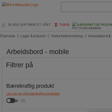
Liste
med
foreslått
nettside
og
SE HELE SORTIMENTET VÅRT
TILBUD
BÆREKRAFTIGE PRODU
søkehistorikk
Startside
Lager & Industri
Verkstedinnredning
Arbeidsbord & 
Pris
Populære
Produktets
Bordplatemateriale
Maksimal
Totalbredde
Totaldybde
Totalhøyde
Antall
Arbeidsbord - mobile
merker
opprinnelse
på
last
(mm)
(mm)
(mm)
skuffer
arbeidsbenk
(kg)
Filtrer på
Bærekraftig produkt
Les mer om våre bærekraftige produkter
ja
(
2
)