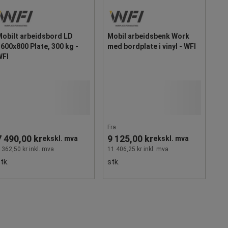
Mobilt arbeidsbord LD
Mobil arbeidsbenk Work
600x800 Plate, 300 kg -
med bordplate i vinyl - WFI
WFI
Fra
7 490,00 kr
9 125,00 kr
ekskl. mva
ekskl. mva
 362,50 kr inkl. mva
11 406,25 kr inkl. mva
tk.
stk.