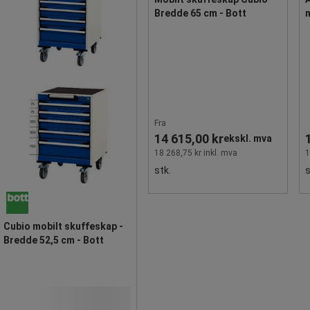
Bredde 65 cm - Bott
m
Fra
14 615,00 kr
ekskl. mva
18 268,75 kr inkl. mva
1
stk.
s
Cubio mobilt skuffeskap -
Bredde 52,5 cm - Bott