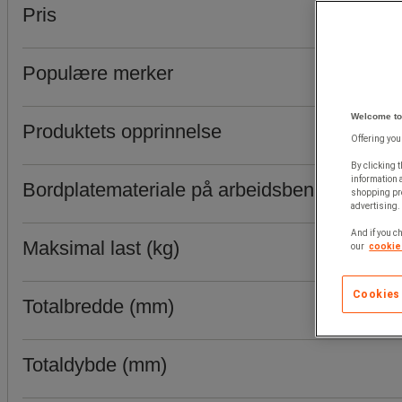
Pris
Populære merker
Welcome to
Produktets opprinnelse
Offering you
By clicking t
information 
Bordplatemateriale på arbeidsbenk
shopping pre
advertising. 
And if you ch
Maksimal last (kg)
our
cookie 
Cookies
Totalbredde (mm)
Totaldybde (mm)