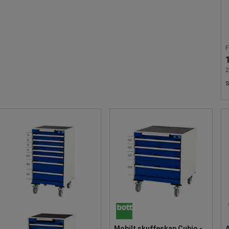
F
2
s
Mobilt skuffeskap Cubio -