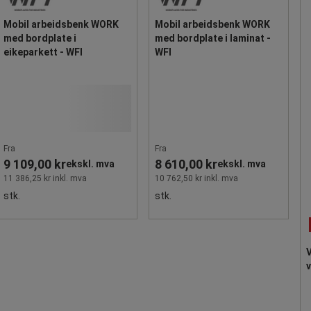
Mobil arbeidsbenk WORK
Mobil arbeidsbenk WORK
med bordplate i
med bordplate i laminat -
eikeparkett - WFI
WFI
Fra
Fra
9 109,00 kr
8 610,00 kr
ekskl. mva
ekskl. mva
11 386,25 kr inkl. mva
10 762,50 kr inkl. mva
stk.
stk.
V
v