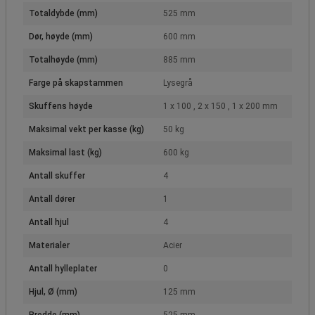
Totaldybde (mm)
525 mm
Dør, høyde (mm)
600 mm
Totalhøyde (mm)
885 mm
Farge på skapstammen
Lysegrå
Skuffens høyde
1 x 100 , 2 x 150 , 1 x 200 mm
Maksimal vekt per kasse (kg)
50 kg
Maksimal last (kg)
600 kg
Antall skuffer
4
Antall dører
1
Antall hjul
4
Materialer
Acier
Antall hylleplater
0
Hjul, Ø (mm)
125 mm