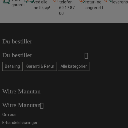
ved alle
telefon
retur- og
leverans
garanti
nettkjøp!
69 17 87
angrerett
00
Du bestiller
Du bestiller
Betaling
Garanti & Retur
Alle kategorier
Witre Manutan
Witre Manutan
Om oss
E-handelsløsninger