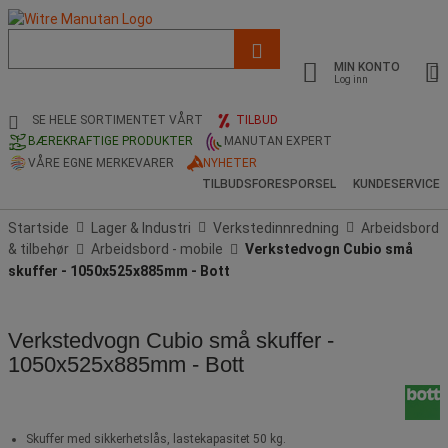
Liste
med
MIN KONTO
foreslått
Log inn
nettside
og
SE HELE SORTIMENTET VÅRT
TILBUD
søkehistorikk
BÆREKRAFTIGE PRODUKTER
MANUTAN EXPERT
VÅRE EGNE MERKEVARER
NYHETER
TILBUDSFORESPORSEL
KUNDESERVICE
Startside
Lager & Industri
Verkstedinnredning
Arbeidsbord
& tilbehør
Arbeidsbord - mobile
Verkstedvogn Cubio små
skuffer - 1050x525x885mm - Bott
Verkstedvogn Cubio små skuffer -
1050x525x885mm - Bott
Skuffer med sikkerhetslås, lastekapasitet 50 kg.