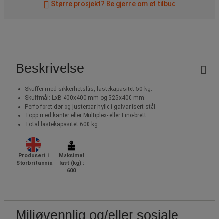
Større prosjekt? Be gjerne om et tilbud
Beskrivelse
Skuffer med sikkerhetslås, lastekapasitet 50 kg.
Skuffmål: LxB 400x400 mm og 525x400 mm.
Perfo-foret dør og justerbar hylle i galvanisert stål.
Topp med kanter eller Multiplex- eller Lino-brett.
Total lastekapasitet 600 kg.
Produsert i
Maksimal
Storbritannia
last (kg) :
600
Miljøvennlig og/eller sosiale