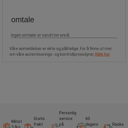
Våre anmeldelser er ekte og pålitelige. For å finne ut mer
om våre autentiserings- og kontrollprosedyrer,
Klikk her
.
Personlig
Gratis
service
60
Minst
frakt
på
dagers
Raske
3 års