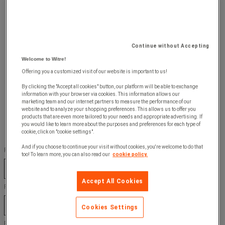
Continue without Accepting
Welcome to Witre!
Offering you a customized visit of our website is important to us!
By clicking the "Accept all cookies" button, our platform will be able to exchange
information with your browser via cookies. This information allows our
marketing team and our internet partners to measure the performance of our
website and to analyze your shopping preferences. This allows us to offer you
products that are even more tailored to your needs and appropriate advertising. If
you would like to learn more about the purposes and preferences for each type of
cookie, click on "cookie settings".
And if you choose to continue your visit without cookies, you're welcome to do that
Farge :
too! To learn more, you can also read our
cookie policy.
Antrasitt
Blå
Lysegrå
Rød
Accept All Cookies
RAL nummer :
3004
5010
7016
7035
Cookies Settings
Ref. produsent :