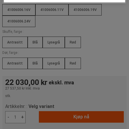
41006006.16V
41006006.11V
41006006.19V
41006006.24V
Skuffe, farge :
Antrasitt
Blå
Lysegrå
Rød
Dør, farge :
Antrasitt
Blå
Lysegrå
Rød
22 030,00 kr
ekskl. mva
27 537,50 kr
Inkl. mva
stk.
Artikkelnr: :
Velg variant
Kjøp nå
-
+