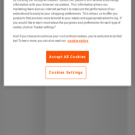
By clicking the "Accept all cookies" button, our platform will be able to exchange
information with your browser via cookies. This information allows our
marketing team and our internet partners to measure the performance of our
website and to analyze your shopping preferences. This allows us to offer you
products that are even more tailored to your needs and appropriate advertising. If
you would like to learn more about the purposes and preferences for each type of
Mikrobølgeovn med roterende
cookie, click on "cookie settings".
glassplate. Enkel og fin design i hvitt.
Ovnen har funksjonene: kun
And if you choose to continue your visit without cookies, you're welcome to do that
mikrobølgeovn, kun grill, kombinasjon
too! To learn more, you can also read our
cookie policy.
mikrobølgeovn + grill og tining. Timer
maks. tid: 60 min.
Accept All Cookies
Cookies Settings
2 245,00 kr
ekskl. mva
2 806,25 kr inkl. mva
stk.
Sammenlign