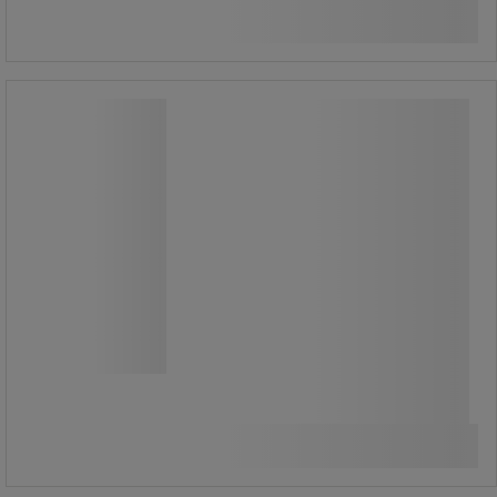
Kjøp nå
-
+
Mikrolokk - Nordiska Plast
Mikrolokk - Nordiska Plast
Farge: Transparent.
38,00 kr
ekskl. mva
Sammenlign
47,50 kr inkl. mva
stk.
Kjøp nå
-
+