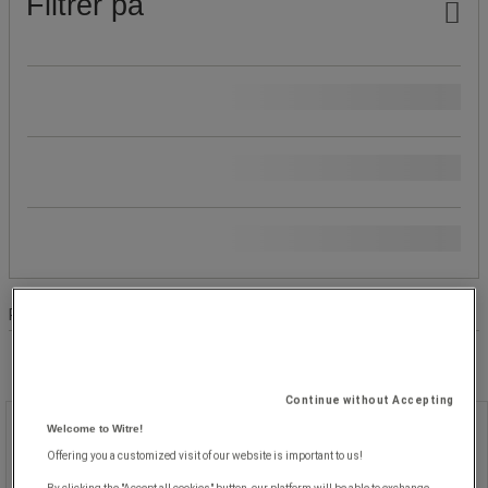
Filtrer på
Pris
Produktets opprinnelse
Populære merker
Produktliste
Produkter:
( 1 - 2 )
Continue without Accepting
Mikrobølgeovn MW20G - Delonghi
Welcome to Witre!
Offering you a customized visit of our website is important to us!
Mikrobølgeovn MW20G - Delonghi