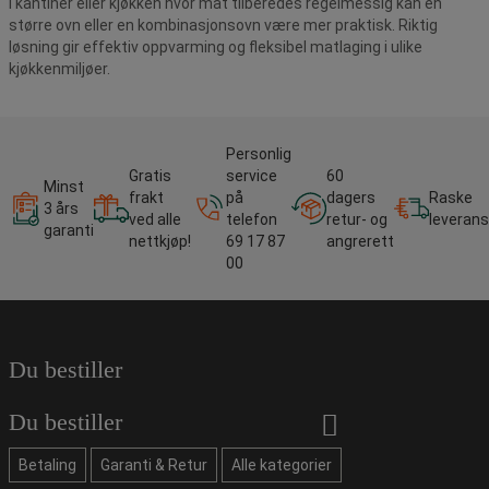
I kantiner eller kjøkken hvor mat tilberedes regelmessig kan en
større ovn eller en kombinasjonsovn være mer praktisk. Riktig
løsning gir effektiv oppvarming og fleksibel matlaging i ulike
kjøkkenmiljøer.
Personlig
Gratis
service
60
Minst
frakt
på
dagers
Raske
3 års
ved alle
telefon
retur- og
leverans
garanti
nettkjøp!
69 17 87
angrerett
00
Du bestiller
Du bestiller
Betaling
Garanti & Retur
Alle kategorier