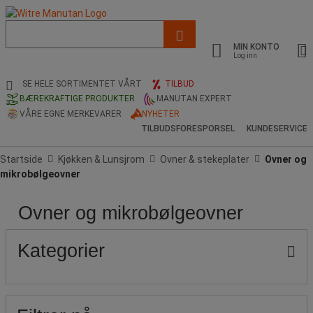
Liste
med
MIN KONTO
foreslått
Log inn
nettside
og
SE HELE SORTIMENTET VÅRT
TILBUD
søkehistorikk
BÆREKRAFTIGE PRODUKTER
MANUTAN EXPERT
VÅRE EGNE MERKEVARER
NYHETER
TILBUDSFORESPORSEL
KUNDESERVICE
Startside
Kjøkken & Lunsjrom
Ovner & stekeplater
Ovner og
mikrobølgeovner
Ovner og mikrobølgeovner
Pris
Produktets
Populære
opprinnelse
merker
Kategorier