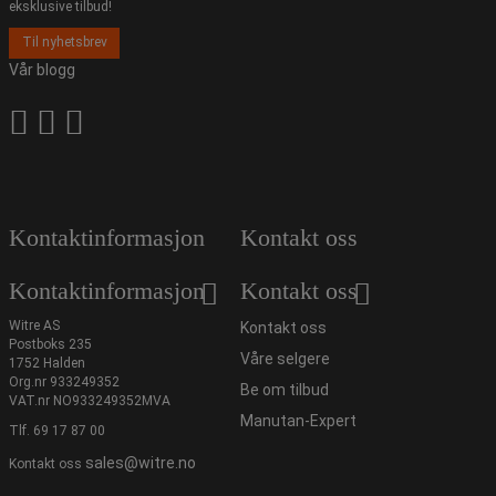
eksklusive tilbud!
Til nyhetsbrev
Vår blogg
Kontaktinformasjon
Kontakt oss
Kontaktinformasjon
Kontakt oss
Witre AS
Kontakt oss
Postboks 235
Våre selgere
1752 Halden
Org.nr 933249352
Be om tilbud
VAT.nr NO933249352MVA
Manutan-Expert
Tlf.
69 17 87 00
sales@witre.no
Kontakt oss