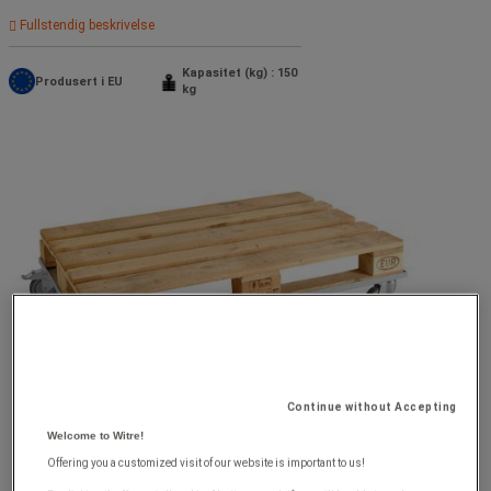
Fullstendig beskrivelse
Kapasitet (kg) : 150
Produsert i EU
kg
Continue without Accepting
Welcome to Witre!
Offering you a customized visit of our website is important to us!