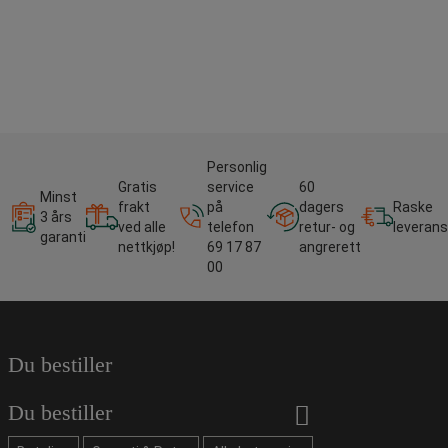
Personlig
Gratis
service
60
Minst
frakt
på
dagers
Raske
3 års
ved alle
telefon
retur- og
leverans
garanti
nettkjøp!
69 17 87
angrerett
00
Du bestiller
Du bestiller