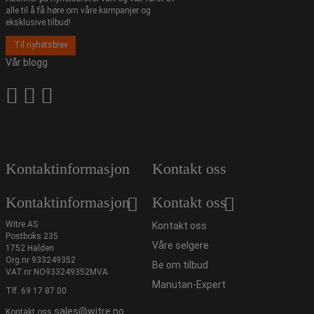
alle til å få høre om våre kampanjer og
eksklusive tilbud!
Til nyhetsbrev
Vår blogg
Kontaktinformasjon
Kontakt oss
Kontaktinformasjon
Kontakt oss
Witre AS
Kontakt oss
Postboks 235
Våre selgere
1752 Halden
Org.nr 933249352
Be om tilbud
VAT.nr NO933249352MVA
Manutan-Expert
Tlf.
69 17 87 00
sales@witre.no
Kontakt oss