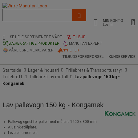
Liste
med
MIN KONTO
foreslått
Log inn
nettside
og
SE HELE SORTIMENTET VÅRT
TILBUD
søkehistorikk
BÆREKRAFTIGE PRODUKTER
MANUTAN EXPERT
VÅRE EGNE MERKEVARER
NYHETER
TILBUDSFORESPORSEL
KUNDESERVICE
Startside
Lager & Industri
Trillebrett & Transportutstyr
Trillebrett
Trillebrett av metall
Lav pallevogn 150 kg -
Kongamek
Lav pallevogn 150 kg - Kongamek
Pallevog egnet for paller med målene 1200 x 800 mm.
Aluzink-stålplate.
Leveres umontert.