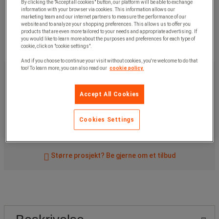
By clicking the "Accept all cookies" button, our platform will be able to exchange
information with your browser via cookies. This information allows our
marketing team and our internet partners to measure the performance of our
website and to analyze your shopping preferences. This allows us to offer you
products that are even more tailored to your needs and appropriate advertising. If
you would like to learn more about the purposes and preferences for each type of
cookie, click on "cookie settings".
And if you choose to continue your visit without cookies, you're welcome to do that
1 560,00 kr
too! To learn more, you can also read our
cookie policy.
ekskl. mva
1 950,00 kr
Inkl. mva
Accept All Cookies
stk.
Artikkelnr:
11781
Cookies Settings
Kjøp nå
-
+
Større prosjekt? Be gjerne om et tilbud