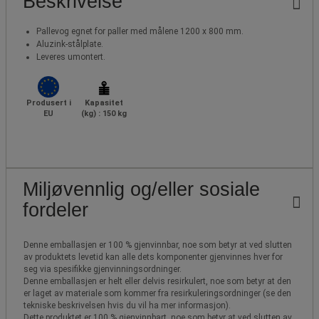
Beskrivelse
Pallevog egnet for paller med målene 1200 x 800 mm.
Aluzink-stålplate.
Leveres umontert.
Produsert i
Kapasitet
EU
(kg) : 150 kg
Miljøvennlig og/eller sosiale
fordeler
Denne emballasjen er 100 % gjenvinnbar, noe som betyr at ved slutten
av produktets levetid kan alle dets komponenter gjenvinnes hver for
seg via spesifikke gjenvinningsordninger.
Denne emballasjen er helt eller delvis resirkulert, noe som betyr at den
er laget av materiale som kommer fra resirkuleringsordninger (se den
tekniske beskrivelsen hvis du vil ha mer informasjon).
Dette produktet er 100 % gjenvinnbart, noe som betyr at ved slutten av