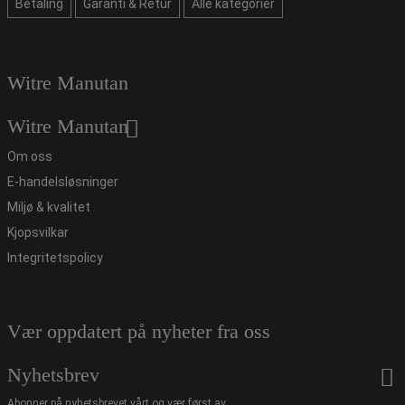
Betaling
Garanti & Retur
Alle kategorier
Witre Manutan
Witre Manutan
Om oss
E-handelsløsninger
Miljø & kvalitet
Kjopsvilkar
Integritetspolicy
Vær oppdatert på nyheter fra oss
Nyhetsbrev
Abonner på nyhetsbrevet vårt og vær først av