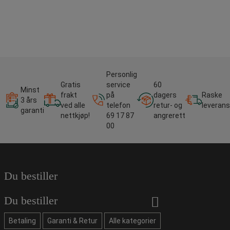
Personlig
Gratis
service
60
Minst
frakt
på
dagers
Raske
3 års
ved alle
telefon
retur- og
leverans
garanti
nettkjøp!
69 17 87
angrerett
00
Du bestiller
Du bestiller
Betaling
Garanti & Retur
Alle kategorier