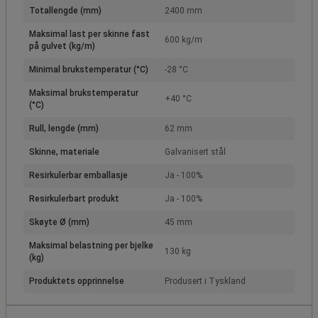
Totallengde (mm)
2400 mm
Maksimal last per skinne fast
600 kg/m
på gulvet (kg/m)
Minimal brukstemperatur (°C)
-28 °C
Maksimal brukstemperatur
+40 °C
(°C)
Rull, lengde (mm)
62 mm
Skinne, materiale
Galvanisert stål
Resirkulerbar emballasje
Ja - 100%
Resirkulerbart produkt
Ja - 100%
Skøyte Ø (mm)
45 mm
Maksimal belastning per bjelke
130 kg
(kg)
Produktets opprinnelse
Produsert i Tyskland