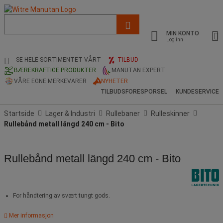
Liste
med
MIN KONTO
foreslått
Log inn
nettside
og
SE HELE SORTIMENTET VÅRT
TILBUD
søkehistorikk
BÆREKRAFTIGE PRODUKTER
MANUTAN EXPERT
VÅRE EGNE MERKEVARER
NYHETER
TILBUDSFORESPORSEL
KUNDESERVICE
Startside
Lager & Industri
Rullebaner
Rulleskinner
Rullebånd metall längd 240 cm - Bito
Rullebånd metall längd 240 cm - Bito
For håndtering av svært tungt gods.
Mer informasjon