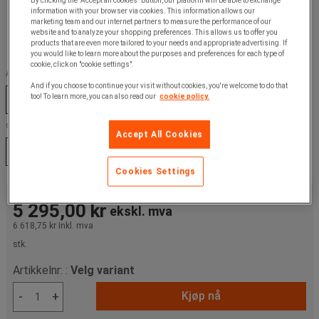
By clicking the "Accept all cookies" button, our platform will be able to exchange
information with your browser via cookies. This information allows our
marketing team and our internet partners to measure the performance of our
website and to analyze your shopping preferences. This allows us to offer you
products that are even more tailored to your needs and appropriate advertising. If
you would like to learn more about the purposes and preferences for each type of
cookie, click on "cookie settings".
Antall ruller :
And if you choose to continue your visit without cookies, you're welcome to do that
too! To learn more, you can also read our
cookie policy.
34
50
c/c ruller (mm) :
Accept All Cookies
48 mm
72 mm
Cookies Settings
Fra
5 295,00 kr
ekskl. mva
6 618,75 kr
Inkl. mva
stk.
Artikkelnr: :
Velg variant
Kjøp nå
-
+