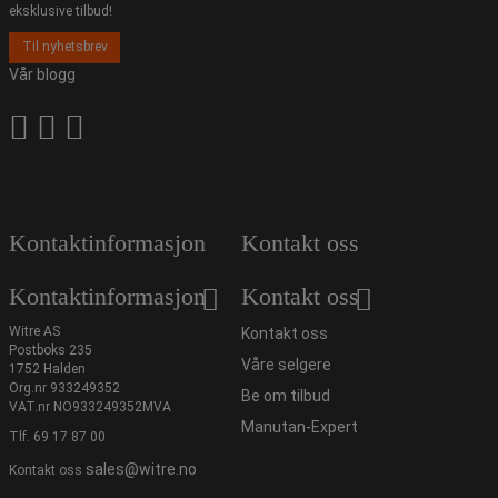
eksklusive tilbud!
Til nyhetsbrev
Vår blogg
Kontaktinformasjon
Kontakt oss
Kontaktinformasjon
Kontakt oss
Witre AS
Kontakt oss
Postboks 235
Våre selgere
1752 Halden
Org.nr 933249352
Be om tilbud
VAT.nr NO933249352MVA
Manutan-Expert
Tlf.
69 17 87 00
sales@witre.no
Kontakt oss