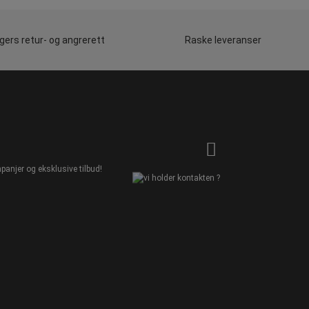
gers retur- og angrerett
Raske leveranser
panjer og eksklusive tilbud!