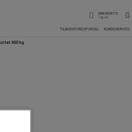
MIN KONTO
Log inn
TILBUDSFORESPORSEL
KUNDESERVICE
asitet 400 kg