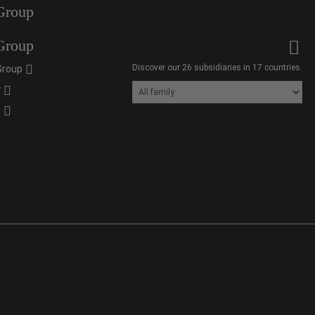
Group
Group
Discover our 26 subsidiaries in 17 countries.
Group
y
s