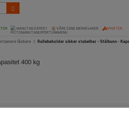
KTER
MANUTAN EXPERT
VÅRE EGNE MERKEVARER
NYHETER
ontainere låsbare
Rullebeholder sikker stabelbar - Stålbunn - Kap
apasitet 400 kg