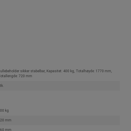
ullebeholder sikker stabelbar, Kapasitet: 400 kg, Totalhøyde: 1770 mm,
otallengde: 720 mm
tk.
00 kg
720 mm
860 mm