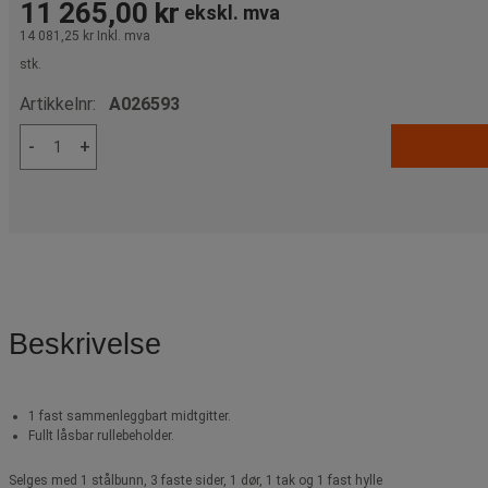
11 265,00 kr
ekskl. mva
14 081,25 kr
Inkl. mva
stk.
Artikkelnr:
A026593
-
+
Beskrivelse
1 fast sammenleggbart midtgitter.
Fullt låsbar rullebeholder.
Selges med 1 stålbunn, 3 faste sider, 1 dør, 1 tak og 1 fast hylle