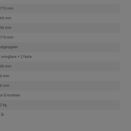
1770 mm
660 mm
790 mm
1770 mm
olypropylen
 svingbare + 2 faste
100 mm
50 mm
50 mm
or å montere
2 kg
 år