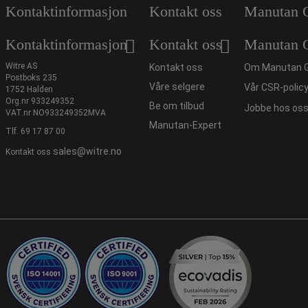
Kontaktinformasjon
Kontakt oss
Manutan 
Kontaktinformasjon
Kontakt oss
Manutan 
Witre AS
Kontakt oss
Om Manutan 
Postboks 235
Våre selgere
Vår CSR-polic
1752 Halden
Org.nr 933249352
Be om tilbud
Jobbe hos os
VAT.nr NO933249352MVA
Manutan-Expert
Tlf.
69 17 87 00
sales@witre.no
Kontakt oss