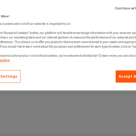
Continue wi
 Witre!
 a customized visit of our website is important to us!
he "Accept all cookies" button, our platform will be able to exchange information with your browser via
allows our marketing team and our internet partners to measure the performance of our website and t
ferences. This allows us to offer you products that are even more tailored to your needs and appropri
If you would like to learn more about the purposes and preferences for each type of cookie, click on "co
oose to continue your visit without cookies, you're welcome to do that too! To learn more, you can also
policy.
 Settings
Accept A