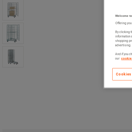
Welcome to
Offering you
By clicking t
information 
shopping pre
advertising. 
And if you ch
our
cookie 
Cookies