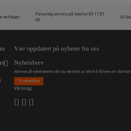
Personlig service på telefon 69 17 87
le nettkjøp!
60 da
00
an
Vær oppdatert på nyheter fra oss
an
Nyhetsbrev
Abonner på nyhetsbrevet vårt og vær først av alle til å få høre om våre kam
r
Til nyhetsbrev
Vår blogg