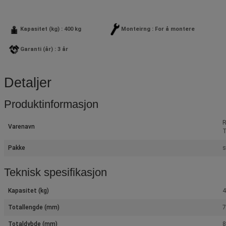
Kapasitet (kg) : 400 kg
Monteirng : For å montere
Garanti (år) : 3 år
Detaljer
Produktinformasjon
R
Varenavn
T
Pakke
s
Teknisk spesifikasjon
Kapasitet (kg)
4
Totallengde (mm)
Totaldybde (mm)