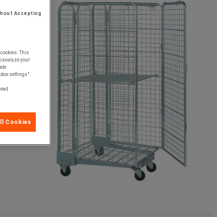
thout Accepting
 cookies. This
o analyze your
ate
okie settings".
 read
ll Cookies