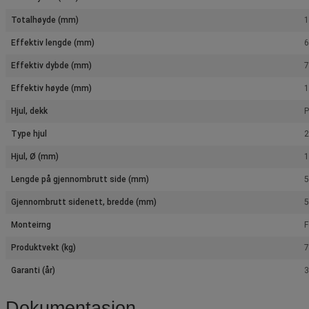
Totalhøyde (mm)
Effektiv lengde (mm)
Effektiv dybde (mm)
Effektiv høyde (mm)
Hjul, dekk
P
Type hjul
2
Hjul, Ø (mm)
Lengde på gjennombrutt side (mm)
Gjennombrutt sidenett, bredde (mm)
Monteirng
F
Produktvekt (kg)
7
Garanti (år)
3
Dokumentasjon