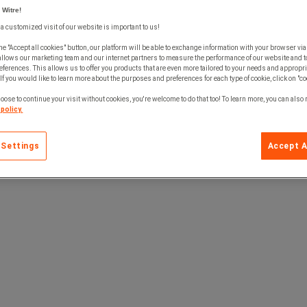
 Witre!
 a customized visit of our website is important to us!
he "Accept all cookies" button, our platform will be able to exchange information with your browser via
allows our marketing team and our internet partners to measure the performance of our website and t
ferences. This allows us to offer you products that are even more tailored to your needs and appropri
If you would like to learn more about the purposes and preferences for each type of cookie, click on "co
oose to continue your visit without cookies, you're welcome to do that too! To learn more, you can also
policy.
 Settings
Accept A