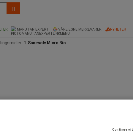
KTER
MANUTAN EXPERT
VÅRE EGNE MERKEVARER
NYHETER
ttingsmidler
Sanesolv Micro Bio
 biler, bilmotorer, verkstedmaskiner osv.
Continue wi