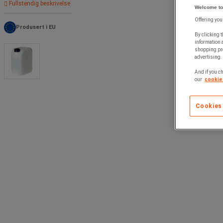
Fullstendig beskrivelse
Welcome to
Offering you
Produsert i EU
By clicking t
information 
shopping pre
advertising. 
And if you ch
our
cookie 
Cookies