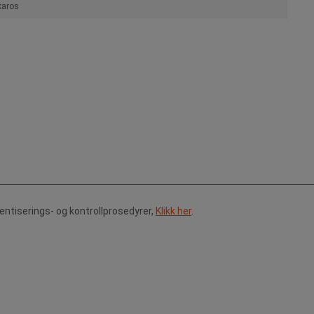
karos
tentiserings- og kontrollprosedyrer,
Klikk her
.