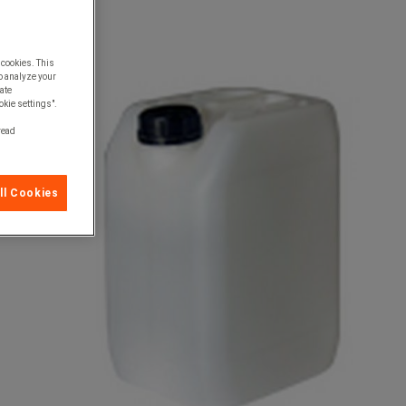
 cookies. This
o analyze your
ate
okie settings".
 read
ll Cookies