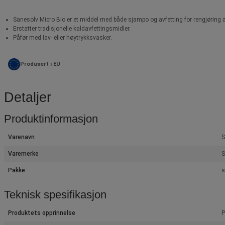
Sanesolv Micro Bio er et middel med både sjampo og avfetting for rengjøring av
Erstatter tradisjonelle kaldavfettingsmidler.
Påfør med lav- eller høytrykksvasker.
Produsert i EU
Detaljer
Produktinformasjon
Varenavn
S
Varemerke
S
Pakke
s
Teknisk spesifikasjon
Produktets opprinnelse
P