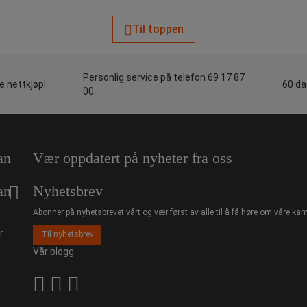
Til toppen
Personlig service på telefon 69 17 87
le nettkjøp!
60 da
00
an
Vær oppdatert på nyheter fra oss
an
Nyhetsbrev
Abonner på nyhetsbrevet vårt og vær først av alle til å få høre om våre kam
r
Til nyhetsbrev
Vår blogg