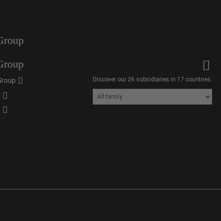
Group
Group
Discover our 26 subsidiaries in 17 countries.
Group
y
s