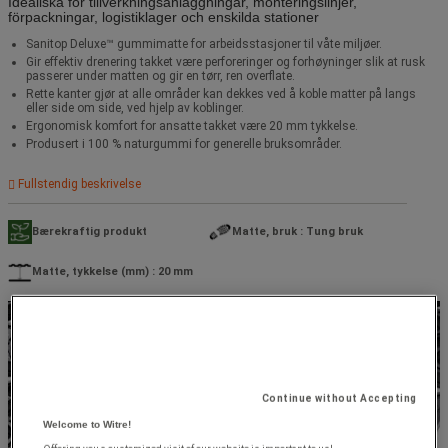
Idealiska för tillverkningsanläggningar, monteringslinjer,
förpackningar, logistiklager och enskilda stationer
Sanitop Deluxe™ gummimatte for arbeidsstasjoner til våte miljøer.
Gir effektiv drenering takket være perforeringer og forhøyninger slik at rusk
passerer under matten og gir en tørr, ren overflate.
Rette kanter gjør at alle områder kan dekkes ved å koble matter på langs
eller side om side, ved hjelp av koblinger.
Ergonomisk komfort for ansatte takket være 20 mm tykkelse.
Produsert i 100 % naturgummi for generelle bruksområder.
Fullstendig beskrivelse
Bærekraftig produkt
Matte, bruk : Tung bruk
Matte, tykkelse (mm) : 20 mm
Continue without Accepting
Welcome to Witre!