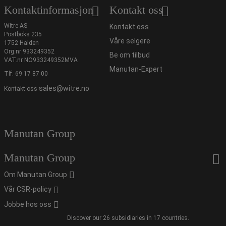
Kontaktinformasjon
Kontakt oss
Witre AS
Kontakt oss
Postboks 235
Våre selgere
1752 Halden
Org.nr 933249352
Be om tilbud
VAT.nr NO933249352MVA
Manutan-Expert
Tlf.
69 17 87 00
sales@witre.no
Kontakt oss
Manutan Group
Manutan Group
Om Manutan Group
Vår CSR-policy
Jobbe hos oss
Discover our 26 subsidiaries in 17 countries.