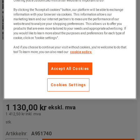
Offering you a customized visit of our website is important to us!
By clicking the "Accept all cookies" button, our platform will be able to exchange
information with your browser via cookies. This information allows our
marketing team and our internet partners to measure the performance of our
website and to analyze your shopping preferences. This allows us to offer you
products that are even more tailored to your needs and appropriate advertising. If
you would like to learn more about the purposes and preferences for each type of
cookie, click on "cookie settings".
And if you choose to continue your visit without cookies, you're welcome to do that
too! To learn more, you can also read our
cookie policy.
Accept All Cookies
Cookies Settings
1 130,00 kr
ekskl. mva
1 412,50 kr
Inkl. mva
stk.
Artikkelnr:
A951740