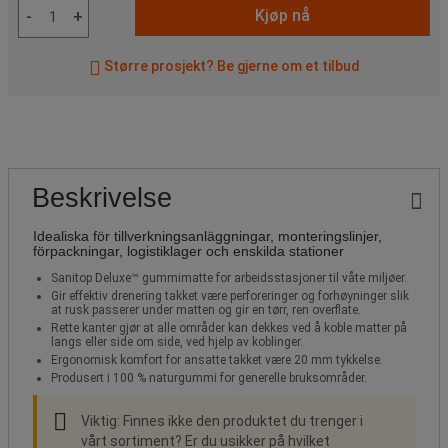
Kjøp nå
-
+
Større prosjekt? Be gjerne om et tilbud
Beskrivelse
Idealiska för tillverkningsanläggningar, monteringslinjer,
förpackningar, logistiklager och enskilda stationer
Sanitop Deluxe™ gummimatte for arbeidsstasjoner til våte miljøer.
Gir effektiv drenering takket være perforeringer og forhøyninger slik
at rusk passerer under matten og gir en tørr, ren overflate.
Rette kanter gjør at alle områder kan dekkes ved å koble matter på
langs eller side om side, ved hjelp av koblinger.
Ergonomisk komfort for ansatte takket være 20 mm tykkelse.
Produsert i 100 % naturgummi for generelle bruksområder.
Viktig: Finnes ikke den produktet du trenger i
vårt sortiment? Er du usikker på hvilket