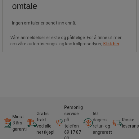
Våre anmeldelser er ekte og pålitelige. For å finne ut mer
om våre autentiserings- og kontrollprosedyrer,
Klikk her
.
Personlig
Gratis
service
60
Minst
frakt
på
dagers
Raske
3 års
ved alle
telefon
retur- og
leverans
garanti
nettkjøp!
69 17 87
angrerett
00