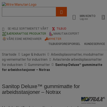
Liste
med
MIN KONTO
foreslått
Log inn
nettside
og
SE HELE SORTIMENTET VÅRT
TILBUD
søkehistorikk
BÆREKRAFTIGE PRODUKTER
MANUTAN EXPERT
VÅRE EGNE MERKEVARER
NYHETER
TILBUDSFORESPORSEL
KUNDESERVICE
Startside
Lager & Industri
Arbeidsplassmatter, modulmatter
og vernematter for industrien
Avlastende arbeidsplassmatter
for industrien
Gummimatter
Sanitop Deluxe™ gummimatte
for arbeidsstasjoner – Notrax
Sanitop Deluxe™ gummimatte for
arbeidsstasjoner – Notrax