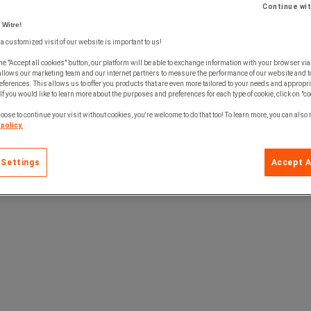
Continue wi
 Witre!
 a customized visit of our website is important to us!
he "Accept all cookies" button, our platform will be able to exchange information with your browser via
allows our marketing team and our internet partners to measure the performance of our website and t
ferences. This allows us to offer you products that are even more tailored to your needs and appropri
If you would like to learn more about the purposes and preferences for each type of cookie, click on "co
oose to continue your visit without cookies, you're welcome to do that too! To learn more, you can also
policy.
 Settings
Accept A