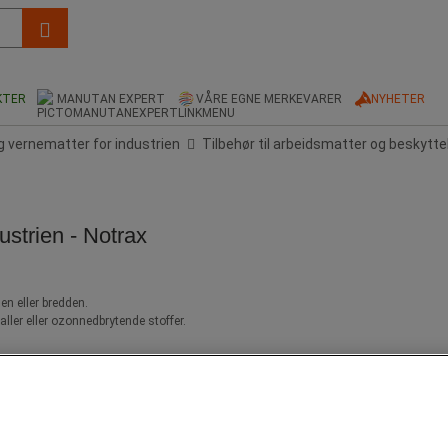
KTER
MANUTAN EXPERT
VÅRE EGNE MERKEVARER
NYHETER
 vernematter for industrien
Tilbehør til arbeidsmatter og beskytt
strien - Notrax
en eller bredden.
aller eller ozonnedbrytende stoffer.