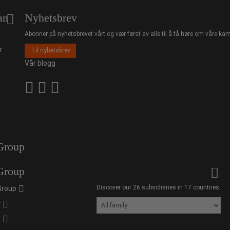
an
Nyhetsbrev
Abonner på nyhetsbrevet vårt og vær først av alle til å få høre om våre kam
r
Til nyhetsbrev
Vår blogg
Group
Group
Discover our 26 subsidiaries in 17 countries.
Group
y
s