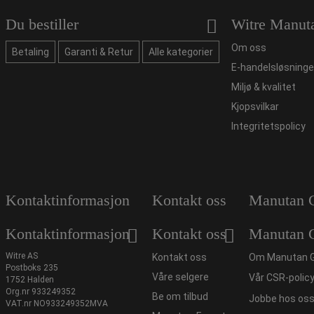
Du bestiller
Witre Manut
Om oss
Betaling
Garanti & Retur
Alle kategorier
E-handelsløsninge
Miljø & kvalitet
Kjopsvilkar
Integritetspolicy
Kontaktinformasjon
Kontakt oss
Manutan 
Kontaktinformasjon
Kontakt oss
Manutan 
Witre AS
Kontakt oss
Om Manutan 
Postboks 235
Våre selgere
Vår CSR-polic
1752 Halden
Org.nr 933249352
Be om tilbud
Jobbe hos os
VAT.nr NO933249352MVA