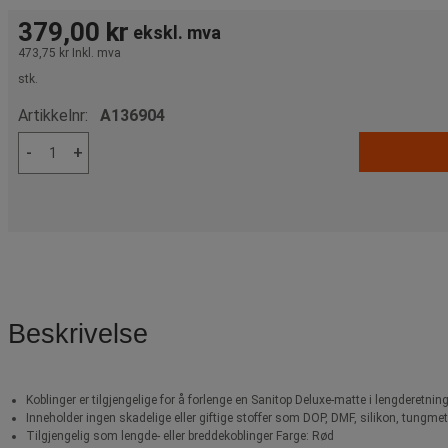
379,00 kr
ekskl. mva
473,75 kr
Inkl. mva
stk.
Artikkelnr:
A136904
-
+
Beskrivelse
Koblinger er tilgjengelige for å forlenge en Sanitop Deluxe-matte i lengderetning
Inneholder ingen skadelige eller giftige stoffer som DOP, DMF, silikon, tungmet
Tilgjengelig som lengde- eller breddekoblinger Farge: Rød