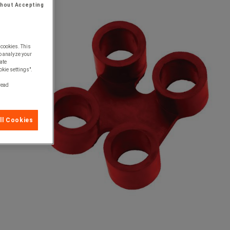
thout Accepting
 cookies. This
o analyze your
ate
okie settings".
 read
ll Cookies