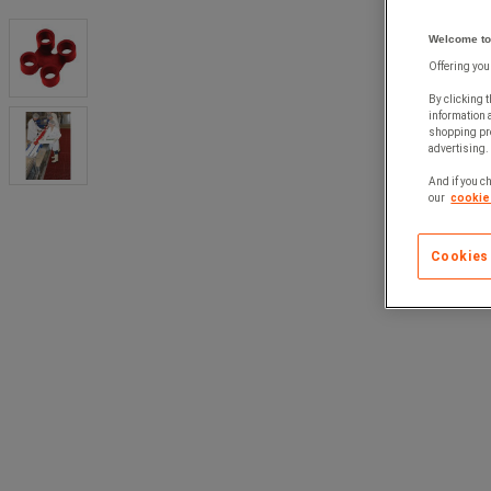
Welcome to
Offering you
By clicking t
information 
shopping pre
advertising. 
And if you ch
our
cookie 
Cookies