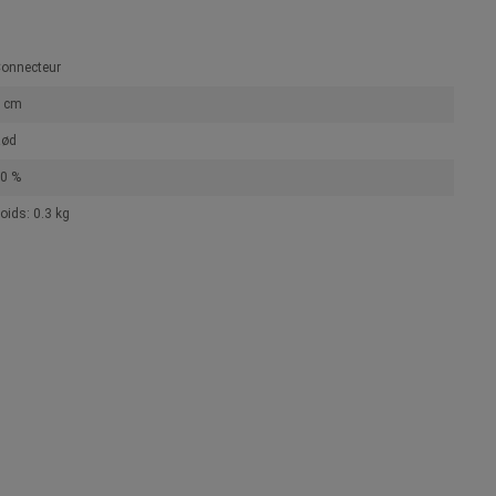
onnecteur
 cm
Rød
0 %
oids: 0.3 kg