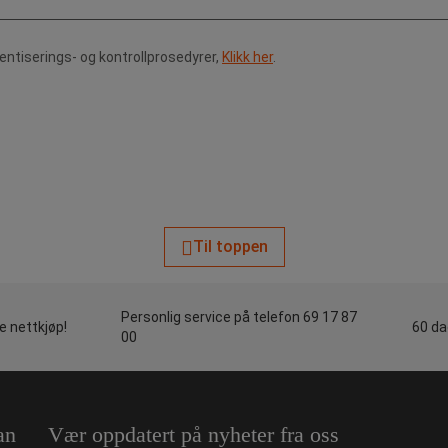
tentiserings- og kontrollprosedyrer,
Klikk her
.
Til toppen
Personlig service på telefon 69 17 87
le nettkjøp!
60 da
00
an
Vær oppdatert på nyheter fra oss