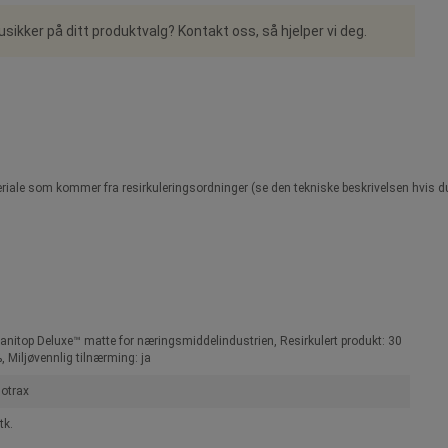
 usikker på ditt produktvalg? Kontakt oss, så hjelper vi deg.
materiale som kommer fra resirkuleringsordninger (se den tekniske beskrivelsen hvis d
anitop Deluxe™ matte for næringsmiddelindustrien, Resirkulert produkt: 30
, Miljøvennlig tilnærming: ja
otrax
tk.