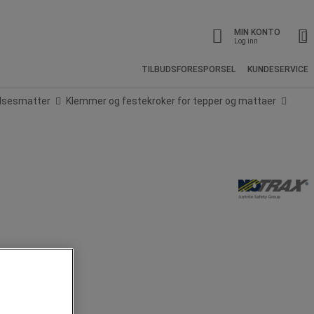
MIN KONTO
Log inn
TILBUDSFORESPORSEL
KUNDESERVICE
elsesmatter
Klemmer og festekroker for tepper og mattaer