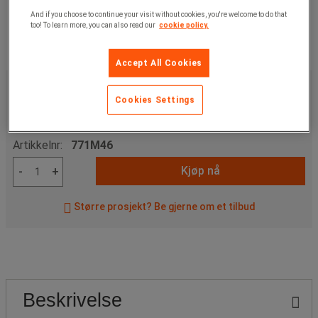
And if you choose to continue your visit without cookies, you're welcome to do that
too! To learn more, you can also read our
cookie policy.
Accept All Cookies
519,00 kr
ekskl. mva
Cookies Settings
648,75 kr
Inkl. mva
stk.
Artikkelnr:
771M46
Kjøp nå
-
+
Større prosjekt? Be gjerne om et tilbud
Beskrivelse