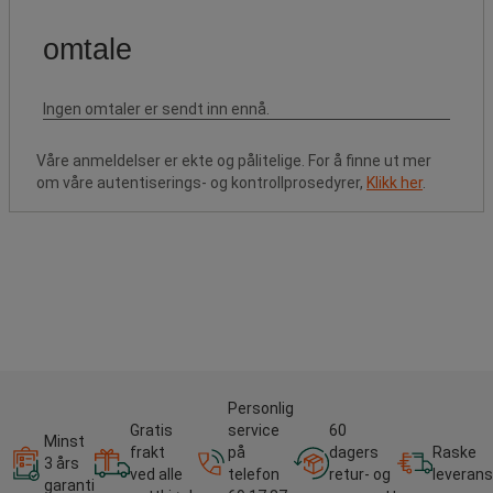
Våre anmeldelser er ekte og pålitelige. For å finne ut mer
om våre autentiserings- og kontrollprosedyrer,
Klikk her
.
Personlig
Gratis
service
60
Minst
frakt
på
dagers
Raske
3 års
ved alle
telefon
retur- og
leverans
garanti