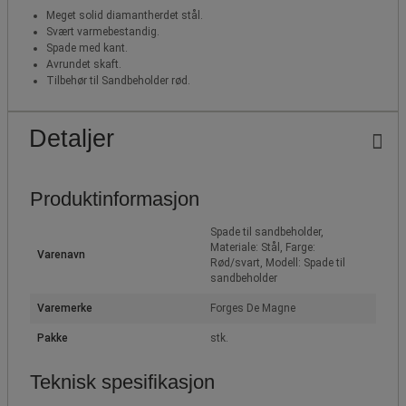
Meget solid diamantherdet stål.
Svært varmebestandig.
Spade med kant.
Avrundet skaft.
Tilbehør til Sandbeholder rød.
Detaljer
Produktinformasjon
Spade til sandbeholder,
Materiale: Stål, Farge:
Varenavn
Rød/svart, Modell: Spade til
sandbeholder
Varemerke
Forges De Magne
Pakke
stk.
Teknisk spesifikasjon