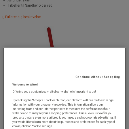
Avrundet skaft.
Tilbehør til Sandbeholder rød.
Fullstendig beskrivelse
Continue without Accepting
Welcome to Witre!
Offering you a customized visit of our website is important to us!
By clicking the "Accept all cookies" button, our platform will be able to exchange
information with your browser via cookies. This information allows our
marketing team and our internet partners to measure the performance of our
website and to analyze your shopping preferences. This allows us to offer you
products that are even more tailored to your needs and appropriate advertising. If
you would like to learn more about the purposes and preferences for each type of
cookie, click on "cookie settings".