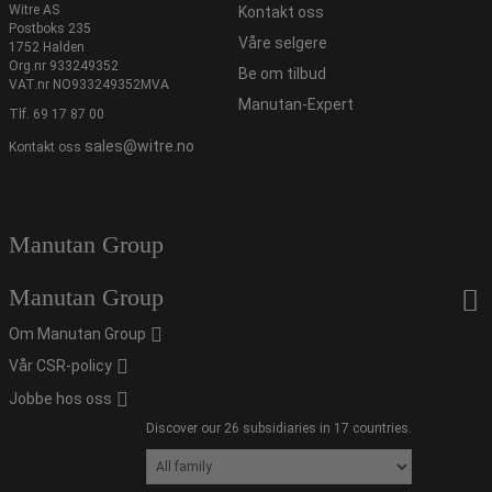
Witre AS
Kontakt oss
Postboks 235
Våre selgere
1752 Halden
Org.nr 933249352
Be om tilbud
VAT.nr NO933249352MVA
Manutan-Expert
Tlf.
69 17 87 00
sales@witre.no
Kontakt oss
Manutan Group
Manutan Group
Om Manutan Group
Vår CSR-policy
Jobbe hos oss
Discover our 26 subsidiaries in 17 countries.