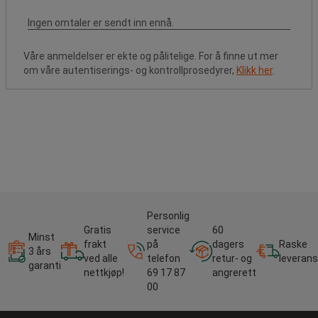
Våre anmeldelser er ekte og pålitelige. For å finne ut mer
om våre autentiserings- og kontrollprosedyrer,
Klikk her
.
Personlig
Gratis
service
60
Minst
frakt
på
dagers
Raske
3 års
ved alle
telefon
retur- og
leverans
garanti
nettkjøp!
69 17 87
angrerett
00