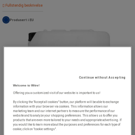
Fullstendig beskrivelse
Produsert i EU
Continue without Accepting
Welcome to Witre!
Offering you a customized visit of our website is important to us!
By clicking the "Accept all cookies" button, our platform will be able to exchange
information with your browser via cookies. This information allows our
marketing team and our internet partners to measure the performance of our
website and to analyze your shopping preferences. This allows us to offer you
products that are even more tailored to your needs and appropriate advertising. If
you would like to learn more about the purposes and preferences for each type of
cookie, click on "cookie settings".