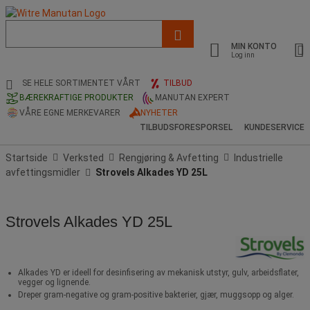
Liste
med
MIN KONTO
foreslått
Log inn
nettside
og
SE HELE SORTIMENTET VÅRT
TILBUD
søkehistorikk
BÆREKRAFTIGE PRODUKTER
MANUTAN EXPERT
VÅRE EGNE MERKEVARER
NYHETER
TILBUDSFORESPORSEL
KUNDESERVICE
Startside
Verksted
Rengjøring & Avfetting
Industrielle
avfettingsmidler
Strovels Alkades YD 25L
Strovels Alkades YD 25L
Alkades YD er ideell for desinfisering av mekanisk utstyr, gulv, arbeidsflater,
vegger og lignende.
Dreper gram-negative og gram-positive bakterier, gjær, muggsopp og alger.