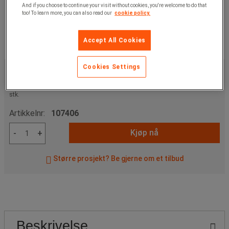
And if you choose to continue your visit without cookies, you're welcome to do that
too! To learn more, you can also read our
cookie policy.
Accept All Cookies
1 930,00 kr
Cookies Settings
ekskl. mva
2 412,50 kr
Inkl. mva
stk.
Artikkelnr:
107406
Kjøp nå
-
+
Større prosjekt? Be gjerne om et tilbud
Beskrivelse