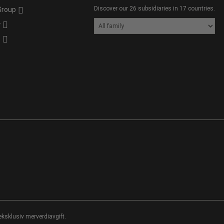
Discover our 26 subsidiaries in 17 countries.
Group
y
s
eksklusiv merverdiavgift.