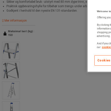
Sikker og komfortabel bruk - utstyrt med 80 mm dype trinn, ekstra stor plattfo
Praktisk oppbevaringshylle for tilbehør som trengs under arbeidet.
Godkjent i henhold til den nyeste EN 131-standarden.
Welcome to
Offering you
Mer informasjon
By clicking t
information 
Maksimal last (kg) :
shopping pre
150
advertising. 
And if you ch
our
cookie 
Cookies