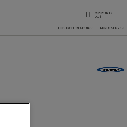
MIN KONTO
Log inn
TILBUDSFORESPORSEL
KUNDESERVICE
ljøer.