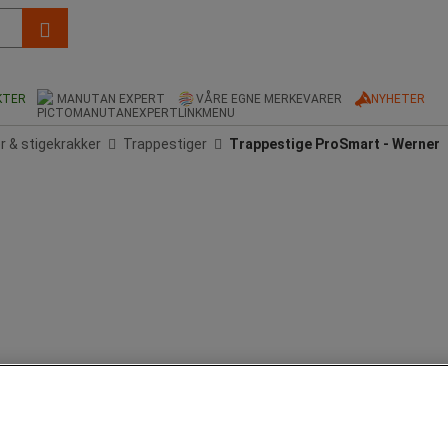
KTER
MANUTAN EXPERT
VÅRE EGNE MERKEVARER
NYHETER
r & stigekrakker
Trappestiger
Trappestige ProSmart - Werner
kantede aluminiumsprofiler av høy kvalitet, egnet for alle typer oppgaver og arbeidsmi