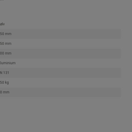
ølv
250 mm
250 mm
300 mm
luminium
N 131
50 kg
80 mm