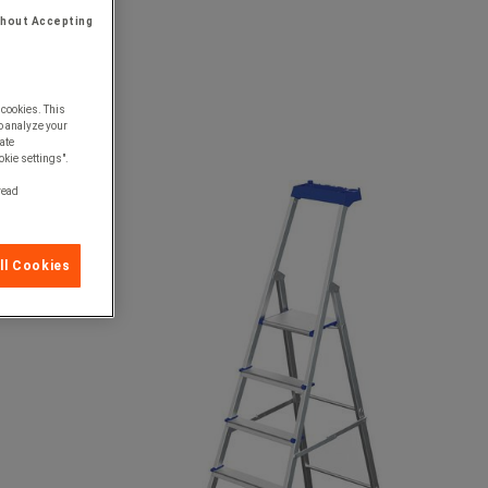
thout Accepting
 cookies. This
o analyze your
ate
okie settings".
 read
ll Cookies