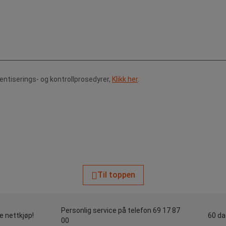
tentiserings- og kontrollprosedyrer,
Klikk her
.
Til toppen
Personlig service på telefon 69 17 87
le nettkjøp!
60 da
00