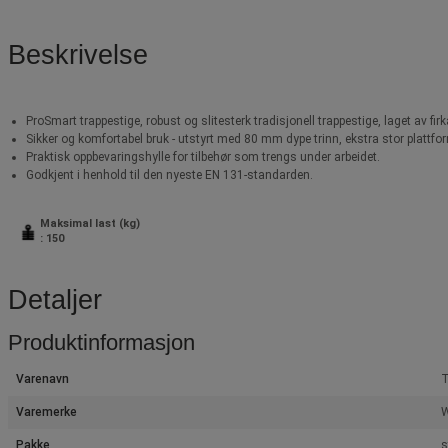
Beskrivelse
ProSmart trappestige, robust og slitesterk tradisjonell trappestige, laget av fir
Sikker og komfortabel bruk - utstyrt med 80 mm dype trinn, ekstra stor plattfo
Praktisk oppbevaringshylle for tilbehør som trengs under arbeidet.
Godkjent i henhold til den nyeste EN 131-standarden.
Maksimal last (kg)
: 150
Detaljer
Produktinformasjon
Varenavn
T
Varemerke
W
Pakke
s