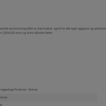
kantede aluminiumsprofiler av høy kvalitet, egnet for alle typer oppgaver og arbeidsmi
rm (300x250 mm) og store sklisikre føtter.
rappestige ProSmart - Werner
erner
tk.