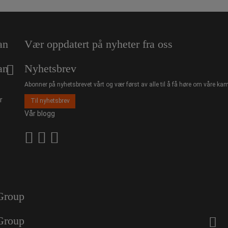
an
Vær oppdatert på nyheter fra oss
an
Nyhetsbrev
Abonner på nyhetsbrevet vårt og vær først av alle til å få høre om våre kam
r
Til nyhetsbrev
Vår blogg
Group
Group