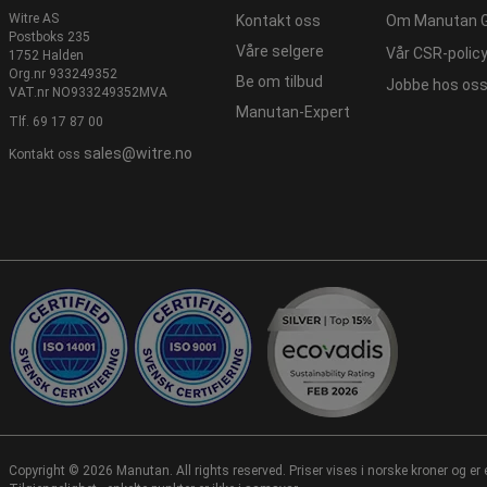
Witre AS
Kontakt oss
Om Manutan 
Postboks 235
Våre selgere
Vår CSR-polic
1752 Halden
Org.nr 933249352
Be om tilbud
Jobbe hos os
VAT.nr NO933249352MVA
Manutan-Expert
Tlf.
69 17 87 00
sales@witre.no
Kontakt oss
Copyright ©
2026 Manutan. All rights reserved. Priser vises i norske kroner og er 