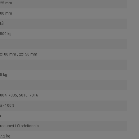
525 mm
900 mm
tål
500 kg
x100 mm , 2x150 mm
5 kg
004, 7035, 5010, 7016
a - 100%
a
rodusert i Storbritannia
7.2 kg