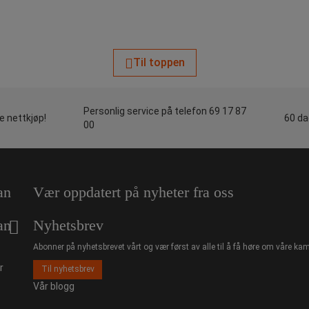
Til toppen
Personlig service på telefon 69 17 87
le nettkjøp!
60 da
00
an
Vær oppdatert på nyheter fra oss
an
Nyhetsbrev
Abonner på nyhetsbrevet vårt og vær først av alle til å få høre om våre kam
r
Til nyhetsbrev
Vår blogg