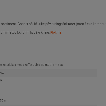
 sortiment. Basert på 16 ulike påvirkningsfaktorer (som f.eks karbonu
om metodikk for miljøpåvirkning,
Klikk her
erkstedskap med skuffer Cubio SL-659-7.1 – Bott
ott
tk.
650 mm