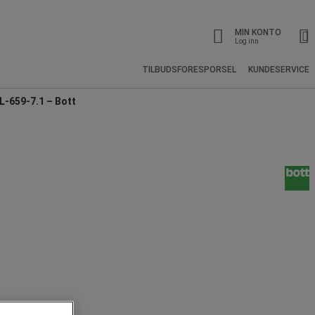
MIN KONTO
Log inn
TILBUDSFORESPORSEL
KUNDESERVICE
L-659-7.1 – Bott