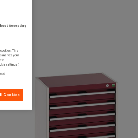
thout Accepting
 cookies. This
o analyze your
ate
okie settings".
 read
ll Cookies