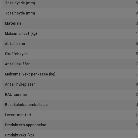
Totaldybde (mm)
Totalhøyde (mm)
Materiale
S
Maksimal last (kg)
1
Antall dører
0
Skuffehøyde
5
Antall skuffer
7
Maksimal vekt per kasse (kg)
7
Antall hylleplater
0
RAL nummer
3
Resirkulerbar emballasje
J
Levert montert
j
Produktets opprinnelse
P
Produktvekt (kg)
7