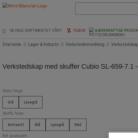
Liste
med
foreslått
nettside
og
SE HELE SORTIMENTET VÅRT
TILBUD
BÆREKRAFTIGE PRODU
søkehistorikk
Startside
Lager & Industri
Verkstedinnredning
Verkstedska
Verkstedskap med skuffer Cubio SL-659-7.1 –
Stativ, farge :
Grå
Lysegrå
Skuffe, farge :
Antrasitt
Blå
Lysegrå
Rød
Ref. produsent :