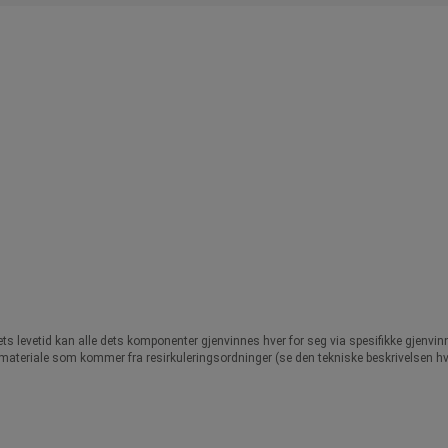
ts levetid kan alle dets komponenter gjenvinnes hver for seg via spesifikke gjenvin
av materiale som kommer fra resirkuleringsordninger (se den tekniske beskrivelsen h