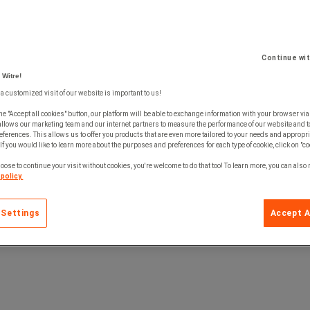
V
Continue wi
onmental impact
 Witre!
onmental impact
 a customized visit of our website is important to us!
he "Accept all cookies" button, our platform will be able to exchange information with your browser via
allows our marketing team and our internet partners to measure the performance of our website and t
ferences. This allows us to offer you products that are even more tailored to your needs and appropri
If you would like to learn more about the purposes and preferences for each type of cookie, click on "co
oose to continue your visit without cookies, you're welcome to do that too! To learn more, you can also
policy.
 Settings
Accept A