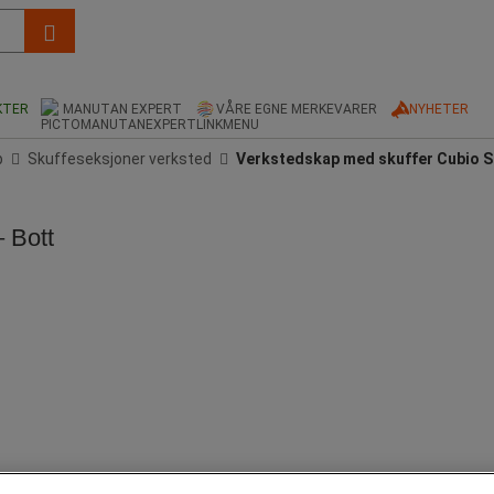
KTER
MANUTAN EXPERT
VÅRE EGNE MERKEVARER
NYHETER
p
Skuffeseksjoner verksted
Verkstedskap med skuffer Cubio S
 Bott