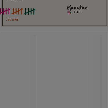
Läs mer
Papirkurv med askebeger - Manutan
Expert
Papirkurv med askebeger - Manutan
Expert
Papirkurv med innebygd askebeger -
robust, helgalvanisert, vær- og UV-
resistent.
Askebegeret har rustfri overflate å
stumpe røyken på.
Enkelt vedlikehold: den indre