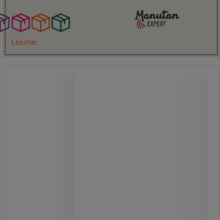
Les mer
Verkstedskap, 185 x 90 cm - Manutan
Expert
Verkstedskap, 185 x 90 cm - Manutan
Expert
Verkstedskap/oppbevaringsskap,
185 x 90 x 40 cm – robust
stålkabinett for utstyr og verktøy.
Et solid og slitesterkt skap med fire
uttakbare hyller, hver med en
maksimal jevnt fordelt belastning på