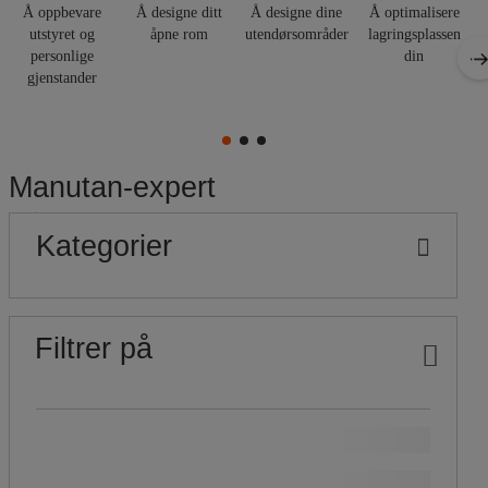
Å oppbevare
Å designe ditt
Å designe dine
Å optimalisere
utstyret og
åpne rom
utendørsområder
lagringsplassen
f
personlige
din
gjenstander
Manutan-expert
Populære
Pris
Nedre
Øvre
Kategorier
grense
grense
merker
Filtrer på
Vårt Manutan-merke
(
1368
)