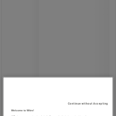
Skumsetet gir optimal komfort.
Faste armlener.
Alle Manutan-produkter er testet og
godkjent av våre team.
1 260,00 kr
ekskl. mva
1 575,00 kr inkl. mva
Continue without Accepting
stk.
Welcome to Witre!