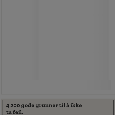
105,00 kr
ekskl. mva
131,25 kr inkl. mva
stk.
Sammenlign
Kjøp nå
-
+
4 200 gode grunner til å ikke
ta feil.