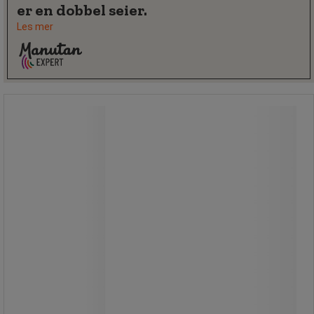
er en dobbel seier.
Les mer
Stablingsbart plastfat med lokk, 30-
220 liter - Manutan Expert
Stablingsbart plastfat med lokk, 30-
220 liter - Manutan Expert
HDPE sylindrisk plastfat til sikker
lagring og transport.
Hengslet lokk med forseglbar,
galvanisert stålsirkel og spak.