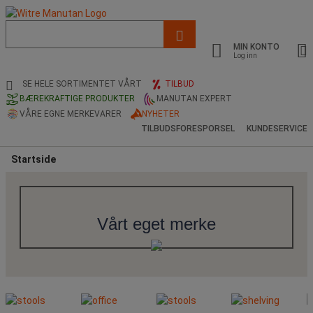
Liste
med
MIN KONTO
foreslått
Log inn
nettside
og
SE HELE SORTIMENTET VÅRT
TILBUD
søkehistorikk
BÆREKRAFTIGE PRODUKTER
MANUTAN EXPERT
VÅRE EGNE MERKEVARER
NYHETER
TILBUDSFORESPORSEL
KUNDESERVICE
Startside
Vårt eget merke