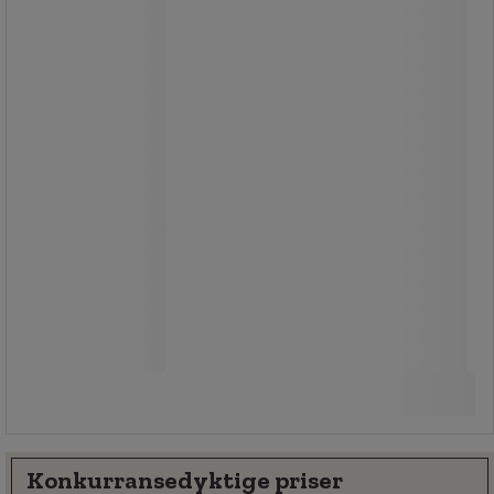
1 025,00 kr
ekskl. mva
1 281,25 kr inkl. mva
sett
Sammenlign
Se 5 alternativer
Konkurransedyktige priser