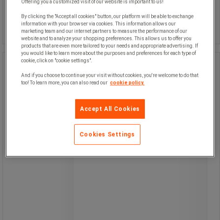
Offering you a customized visit of our website is important to us!
Sammenlign
By clicking the "Accept all cookies" button, our platform will be able to exchange
information with your browser via cookies. This information allows our
Kjøp nå
-
+
marketing team and our internet partners to measure the performance of our
website and to analyze your shopping preferences. This allows us to offer you
products that are even more tailored to your needs and appropriate advertising. If
you would like to learn more about the purposes and preferences for each type of
cookie, click on "cookie settings".
Profesjonell trappestige i aluminium -
Manutan Expert
And if you choose to continue your visit without cookies, you're welcome to do that
too! To learn more, you can also read our
cookie policy.
Profesjonell trappestige i aluminium -
Manutan Expert
Accept All Cookies
Cookies Settings
Flerbruks verktøyhylle.
Forsterket aluminiumsramme.
Sklisikre trinnflater.
Lett å bære og lagre.
Alle Manutan-produkter er testet og