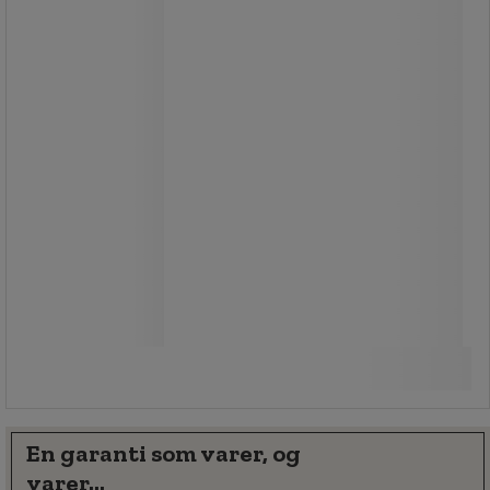
maksimale belastningen per hylle.
Fra
3 375,00 kr
ekskl. mva
4 218,75 kr inkl. mva
stk.
Sammenlign
Se 6 alternativer
En garanti som varer, og
varer...