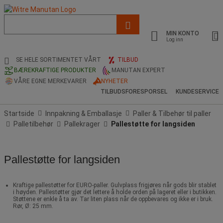
Liste
med
MIN KONTO
foreslått
Log inn
nettside
og
SE HELE SORTIMENTET VÅRT
TILBUD
søkehistorikk
BÆREKRAFTIGE PRODUKTER
MANUTAN EXPERT
VÅRE EGNE MERKEVARER
NYHETER
TILBUDSFORESPORSEL
KUNDESERVICE
Startside
Innpakning & Emballasje
Paller & Tilbehør til paller
Palletilbehør
Pallekrager
Pallestøtte for langsiden
Pallestøtte for langsiden
Kraftige pallestøtter for EURO-paller. Gulvplass frigjøres når gods blir stablet
i høyden. Pallestøtter gjør det lettere å holde orden på lageret eller i butikken.
Støttene er enkle å ta av. Tar liten plass når de oppbevares og ikke er i bruk.
Rør, Ø: 25 mm.