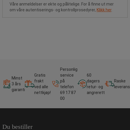
Våre anmeldelser er ekte og pålitelige. For å finne ut mer
om våre autentiserings- og kontrollprosedyrer,
Klikk her
.
Personlig
Gratis
service
60
Minst
frakt
på
dagers
Raske
3 års
ved alle
telefon
retur- og
leverans
garanti
nettkjøp!
69 17 87
angrerett
00
Du bestiller