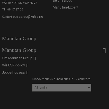
Be om tilbud
VAT.nr NO933249352MVA
Manutan-Expert
Tlf.
69 17 87 00
sales@witre.no
Kontakt oss
Manutan Group
Manutan Group
Om Manutan Group
Vår CSR-policy
Jobbe hos oss
Discover our 26 subsidiaries in 17 countries.