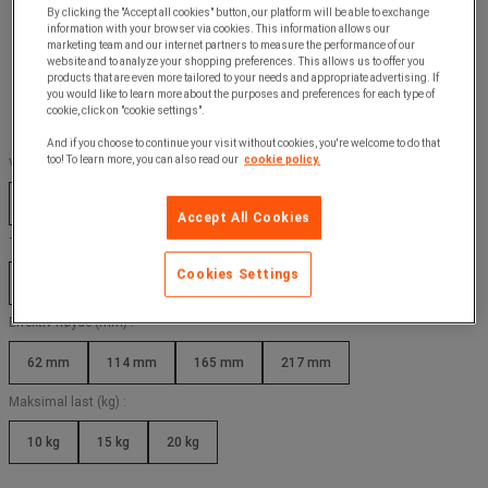
By clicking the "Accept all cookies" button, our platform will be able to exchange
information with your browser via cookies. This information allows our
marketing team and our internet partners to measure the performance of our
website and to analyze your shopping preferences. This allows us to offer you
products that are even more tailored to your needs and appropriate advertising. If
you would like to learn more about the purposes and preferences for each type of
cookie, click on "cookie settings".
And if you choose to continue your visit without cookies, you're welcome to do that
too! To learn more, you can also read our
cookie policy.
Volum (L) :
5 L
10 L
15 L
20 L
Accept All Cookies
Totalhøyde (mm) :
Cookies Settings
81 mm
132 mm
184 mm
235 mm
Effektiv høyde (mm) :
62 mm
114 mm
165 mm
217 mm
Maksimal last (kg) :
10 kg
15 kg
20 kg