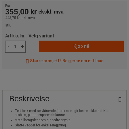
Fra
355,00 kr
ekskl. mva
443,75 kr
Inkl. mva
stk.
Artikkelnr: :
Velg variant
Kjøp nå
-
+
Større prosjekt? Be gjerne om et tilbud
Beskrivelse
Tett lokk med selvlåsende fjærer som gir bedre sikkerhet Kan
stables, plassbesparende kasse.
Metallhengsler som gir bedre styrke.
Glatte vegger for enkel rengjøring.