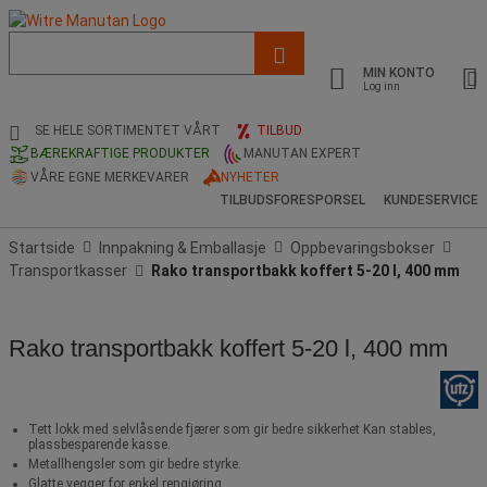
Liste
med
MIN KONTO
foreslått
Log inn
nettside
og
SE HELE SORTIMENTET VÅRT
TILBUD
søkehistorikk
BÆREKRAFTIGE PRODUKTER
MANUTAN EXPERT
VÅRE EGNE MERKEVARER
NYHETER
TILBUDSFORESPORSEL
KUNDESERVICE
Startside
Innpakning & Emballasje
Oppbevaringsbokser
Transportkasser
Rako transportbakk koffert 5-20 l, 400 mm
Rako transportbakk koffert 5-20 l, 400 mm
Tett lokk med selvlåsende fjærer som gir bedre sikkerhet Kan stables,
plassbesparende kasse.
Metallhengsler som gir bedre styrke.
Glatte vegger for enkel rengjøring.