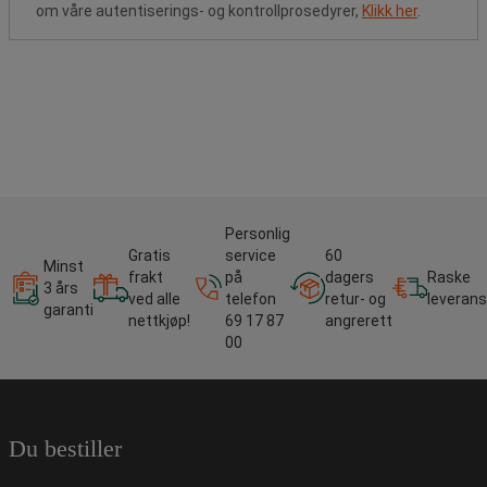
om våre autentiserings- og kontrollprosedyrer,
Klikk her
.
Personlig
Gratis
service
60
Minst
frakt
på
dagers
Raske
3 års
ved alle
telefon
retur- og
leverans
garanti
nettkjøp!
69 17 87
angrerett
00
Du bestiller