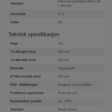
Rako transportbakk koffert 5-20
Varenavn
l, 400 mm
Varemerke
UTZ
Pakke
stk.
Teknisk spesifikasjon
Farge
Grå
Totallengde (mm)
400 mm
Totalbredde (mm)
300 mm
Materiale
Polypropylen
Effektiv bredde (mm)
258 mm
PEIS - Miljøkategori
Europeisk standardbøtte
Produktets opprinnelse
Produsert i EU
Resirkulerbart produkt
Ja - 100%
Størrelse
Small volume