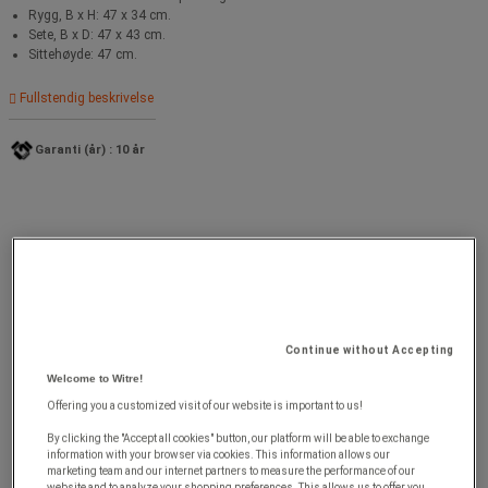
Rygg, B x H: 47 x 34 cm.
Sete, B x D: 47 x 43 cm.
Sittehøyde: 47 cm.
Fullstendig beskrivelse
Garanti (år) : 10 år
Continue without Accepting
Welcome to Witre!
Offering you a customized visit of our website is important to us!
By clicking the "Accept all cookies" button, our platform will be able to exchange
information with your browser via cookies. This information allows our
marketing team and our internet partners to measure the performance of our
website and to analyze your shopping preferences. This allows us to offer you