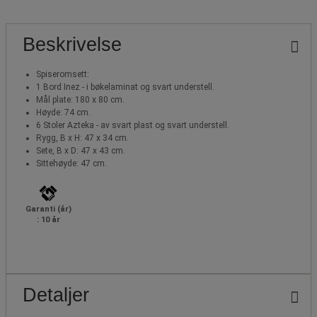
Beskrivelse
Spiseromsett:
1 Bord Inez - i bøkelaminat og svart understell.
Mål plate: 180 x 80 cm.
Høyde: 74 cm.
6 Stoler Azteka - av svart plast og svart understell.
Rygg, B x H: 47 x 34 cm.
Sete, B x D: 47 x 43 cm.
Sittehøyde: 47 cm.
Garanti (år)
: 10 år
Detaljer