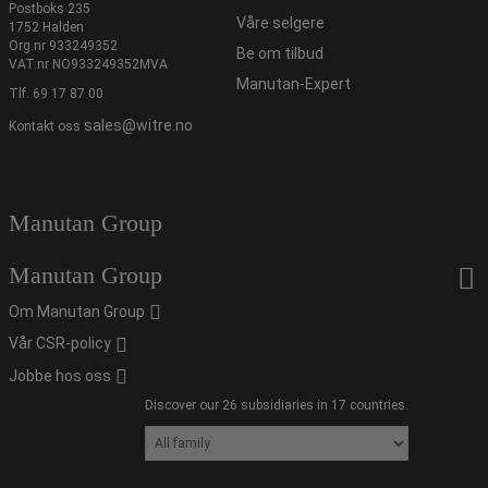
Postboks 235
Våre selgere
1752 Halden
Org.nr 933249352
Be om tilbud
VAT.nr NO933249352MVA
Manutan-Expert
Tlf.
69 17 87 00
sales@witre.no
Kontakt oss
Manutan Group
Manutan Group
Om Manutan Group
Vår CSR-policy
Jobbe hos oss
Discover our 26 subsidiaries in 17 countries.