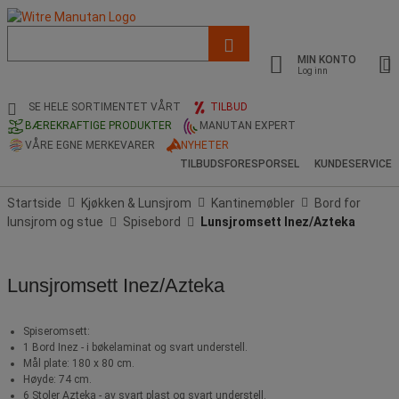
Liste
med
MIN KONTO
foreslått
Log inn
nettside
og
SE HELE SORTIMENTET VÅRT
TILBUD
søkehistorikk
BÆREKRAFTIGE PRODUKTER
MANUTAN EXPERT
VÅRE EGNE MERKEVARER
NYHETER
TILBUDSFORESPORSEL
KUNDESERVICE
Startside
Kjøkken & Lunsjrom
Kantinemøbler
Bord for
lunsjrom og stue
Spisebord
Lunsjromsett Inez/Azteka
Lunsjromsett Inez/Azteka
Spiseromsett:
1 Bord Inez - i bøkelaminat og svart understell.
Mål plate: 180 x 80 cm.
Høyde: 74 cm.
6 Stoler Azteka - av svart plast og svart understell.