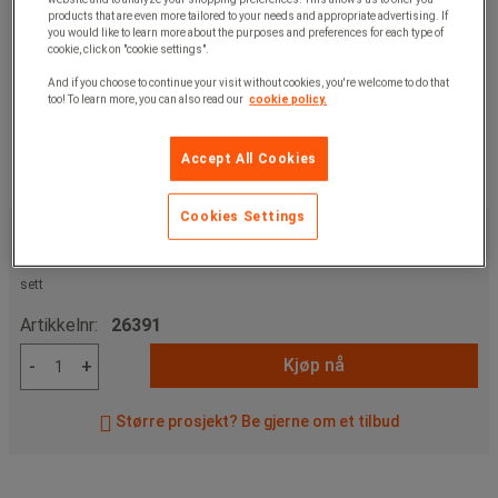
products that are even more tailored to your needs and appropriate advertising. If
you would like to learn more about the purposes and preferences for each type of
cookie, click on "cookie settings".
And if you choose to continue your visit without cookies, you're welcome to do that
too! To learn more, you can also read our
cookie policy.
Accept All Cookies
Cookies Settings
5 115,00 kr
ekskl. mva
6 393,75 kr
Inkl. mva
sett
Artikkelnr:
26391
Kjøp nå
-
+
Større prosjekt? Be gjerne om et tilbud