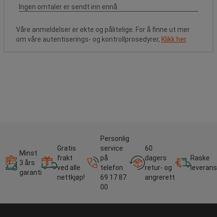
Våre anmeldelser er ekte og pålitelige. For å finne ut mer
om våre autentiserings- og kontrollprosedyrer,
Klikk her
.
Personlig
Gratis
service
60
Minst
frakt
på
dagers
Raske
3 års
ved alle
telefon
retur- og
leverans
garanti
nettkjøp!
69 17 87
angrerett
00