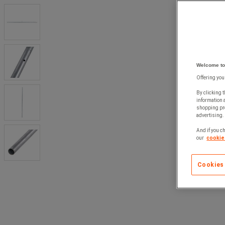
Welcome to
Offering you
By clicking t
information 
shopping pre
advertising. 
And if you ch
our
cookie 
Cookies