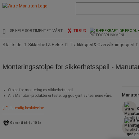
Liste
med
foreslått
nettside
og
SE HELE SORTIMENTET VÅRT
TILBUD
BÆREKRAFTIGE PRODU
søkehistorikk
Startside
Sikkerhet & Helse
Trafikkspeil & Overvåkningsspeil
Monteringsstolpe for sikkerhetsspeil - Manuta
Stolpe for montering av sikkerhetsspeil.
Manutan
Alle Manutan-produkter er testet og godkjent av teamene våre.
Fullstendig beskrivelse
K
Garanti (år) : 10 år
R