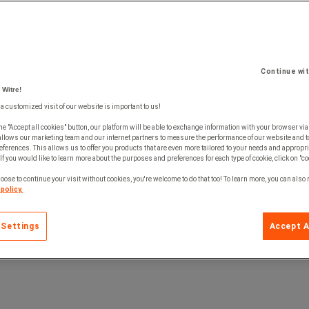
Continue wi
 Witre!
 a customized visit of our website is important to us!
he "Accept all cookies" button, our platform will be able to exchange information with your browser via
allows our marketing team and our internet partners to measure the performance of our website and t
ferences. This allows us to offer you products that are even more tailored to your needs and appropri
If you would like to learn more about the purposes and preferences for each type of cookie, click on "co
oose to continue your visit without cookies, you're welcome to do that too! To learn more, you can also
policy.
 Settings
Accept A