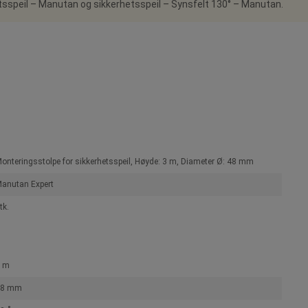
tsspeil – Manutan og sikkerhetsspeil – Synsfelt 130° – Manutan.
onteringsstolpe for sikkerhetsspeil, Høyde: 3 m, Diameter Ø: 48 mm
anutan Expert
tk.
 m
48 mm