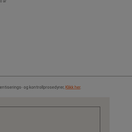
0 år
tentiserings- og kontrollprosedyrer,
Klikk her
.