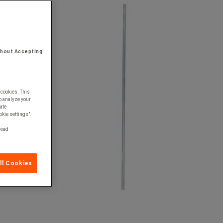
thout Accepting
 cookies. This
o analyze your
ate
okie settings".
 read
ll Cookies