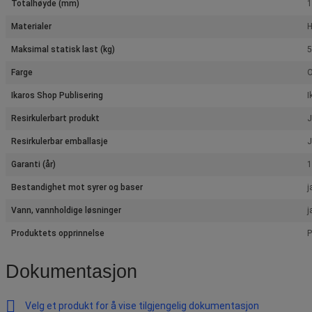
Totalhøyde (mm)
Materialer
Maksimal statisk last (kg)
5
Farge
O
Ikaros Shop Publisering
I
Resirkulerbart produkt
J
Resirkulerbar emballasje
J
Garanti (år)
1
Bestandighet mot syrer og baser
j
Vann, vannholdige løsninger
j
Produktets opprinnelse
P
Dokumentasjon
Velg et produkt for å vise tilgjengelig dokumentasjon