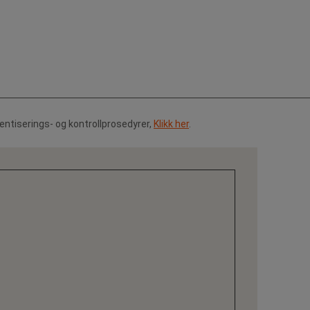
tentiserings- og kontrollprosedyrer,
Klikk her
.