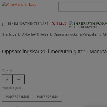
Liste
med
foreslått
nettside
og
SE HELE SORTIMENTET VÅRT
TILBUD
BÆREKRAFTIGE PRODU
søkehistorikk
Startside
Sikkerhet & Helse
Oppsamlingskar & Miljøpaller
Mi
Oppsamlingskar 20 l med/uten gitter - Manuta
Rutenett :
ja
nei
Materiale gitter :
POLYPROPYLÈNE
POLYPROPYLEN