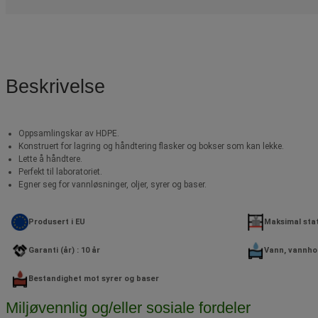
Beskrivelse
Oppsamlingskar av HDPE.
Konstruert for lagring og håndtering flasker og bokser som kan lekke.
Lette å håndtere.
Perfekt til laboratoriet.
Egner seg for vannløsninger, oljer, syrer og baser.
Produsert i EU
Maksimal stati
Garanti (år) : 10 år
Vann, vannhol
Bestandighet mot syrer og baser
Miljøvennlig og/eller sosiale fordeler