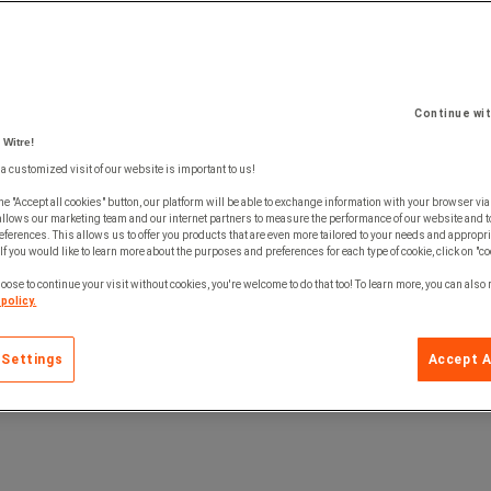
Manutan EXPERT forpliktelser
Kvalitet først
Continue wi
Rettferdig og konkurransedyktig
 Witre!
 a customized visit of our website is important to us!
 50
he "Accept all cookies" button, our platform will be able to exchange information with your browser via
allows our marketing team and our internet partners to measure the performance of our website and t
er
ferences. This allows us to offer you products that are even more tailored to your needs and appropri
If you would like to learn more about the purposes and preferences for each type of cookie, click on "co
oose to continue your visit without cookies, you're welcome to do that too! To learn more, you can also
policy.
 Settings
Accept A