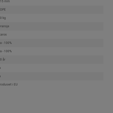
115 mm
HDPE
0 kg
ransje
karos
a - 100%
a - 100%
0 år
a
a
rodusert i EU