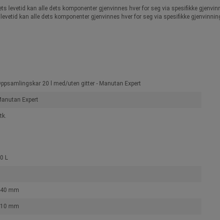
ts levetid kan alle dets komponenter gjenvinnes hver for seg via spesifikke gjenvin
 levetid kan alle dets komponenter gjenvinnes hver for seg via spesifikke gjenvinni
ppsamlingskar 20 l med/uten gitter - Manutan Expert
anutan Expert
tk.
0 L
640 mm
410 mm