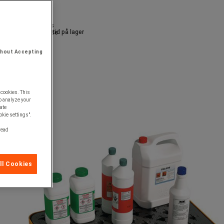
Alltid på lager
thout Accepting
 cookies. This
o analyze your
ate
okie settings".
 read
ll Cookies