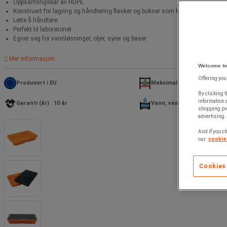
Oppsamlingskar av HDPE.
Konstruert for lagring og håndtering flasker og bokser som kan lekke.
Lette å håndtere.
Perfekt til laboratoriet.
Egner seg for vannløsninger, oljer, syrer og baser.
Mer informasjon
Welcome to
Offering you
Produsert i EU
Maksimal statisk last (kg) :
By clicking t
information 
Garanti (år) : 10 år
Vann, vannholdige løsning
shopping pre
advertising. 
And if you ch
our
cookie 
Cookies