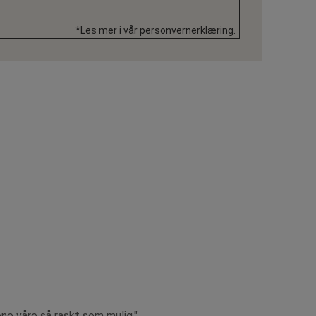
*Les mer i vår personvernerklæring.
ene våre så raskt som mulig."