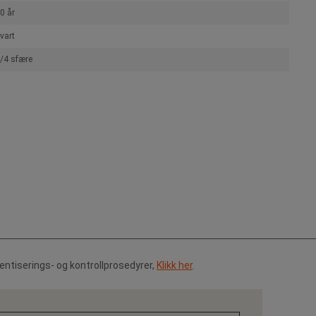
0 år
vart
/4 sfære
tentiserings- og kontrollprosedyrer,
Klikk her
.