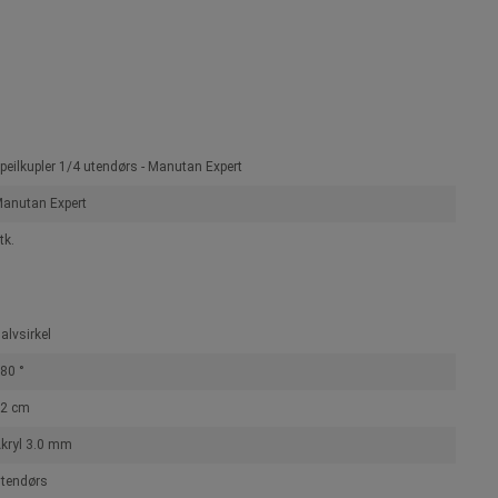
peilkupler 1/4 utendørs - Manutan Expert
anutan Expert
tk.
alvsirkel
80 °
2 cm
kryl 3.0 mm
tendørs