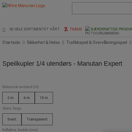
Liste
med
foreslått
nettside
og
SE HELE SORTIMENTET VÅRT
TILBUD
BÆREKRAFTIGE PRODU
søkehistorikk
Startside
Sikkerhet & Helse
Trafikkspeil & Overvåkningsspeil
Speilkupler 1/4 utendørs - Manutan Expert
Maksimal avstand (m) :
2 m
6 m
10 m
Stativ, farge :
Svart
Transparent
Reflektor, bredde (mm) :