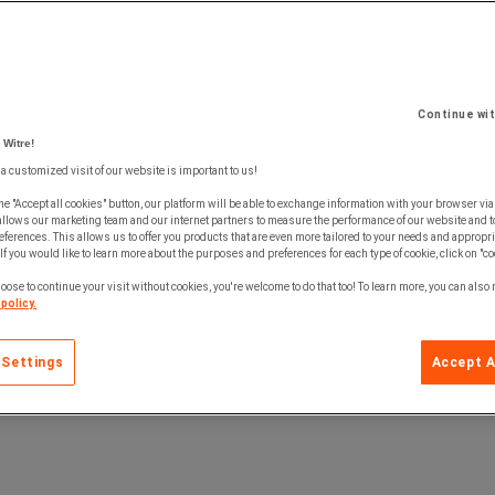
pleksiglass for garantert holdbarhet. Utmerket gjengivelse.
Continue wi
 Witre!
 a customized visit of our website is important to us!
he "Accept all cookies" button, our platform will be able to exchange information with your browser via
allows our marketing team and our internet partners to measure the performance of our website and t
ferences. This allows us to offer you products that are even more tailored to your needs and appropri
If you would like to learn more about the purposes and preferences for each type of cookie, click on "co
oose to continue your visit without cookies, you're welcome to do that too! To learn more, you can also
policy.
id på lager
 Settings
Accept A