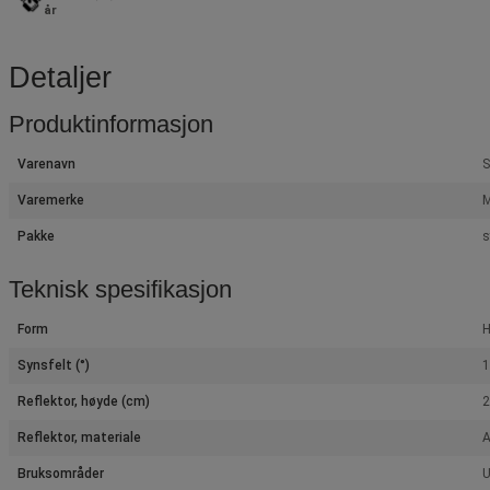
år
Detaljer
Produktinformasjon
Varenavn
S
Varemerke
M
Pakke
s
Teknisk spesifikasjon
Form
H
Synsfelt (°)
1
Reflektor, høyde (cm)
2
Reflektor, materiale
A
Bruksområder
U