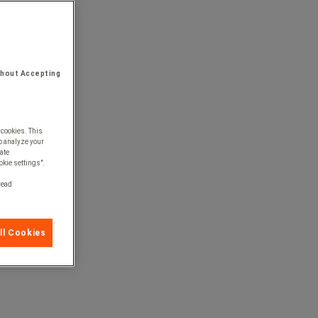
thout Accepting
 cookies. This
o analyze your
ate
okie settings".
 read
ll Cookies