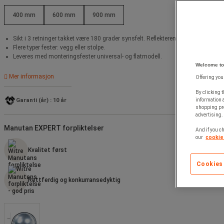
400 mm
600 mm
900 mm
Sikt i 3 retninger takket være 180 grader synsfelt. Reflekterende materiale av 
Flere typer fester: vegg eller stolpe.
Leveres med monteringsfester universal- og flatmodell.
Welcome to
Mer informasjon
Offering you
By clicking t
information 
Garanti (år) : 10 år
shopping pre
advertising. 
Manutan EXPERT forpliktelser
And if you ch
our
cookie 
Kvalitet først
Allt
Cookies
Rettferdig og konkurransedyktig