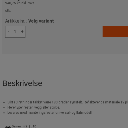
948,75 kr
Inkl. mva
stk.
Artikkelnr: :
Velg variant
-
+
Beskrivelse
Sikt i 3 retninger takket være 180 grader synsfelt. Reflekterende materiale av 
Flere typer fester: vegg eller stolpe.
Leveres med monteringsfester universal- og flatmodell.
Garanti (år) : 10