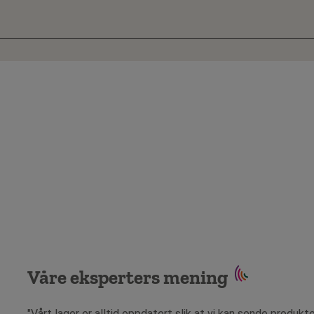
Våre eksperters mening
"Vårt lager er alltid oppdatert slik at vi kan sende produkt