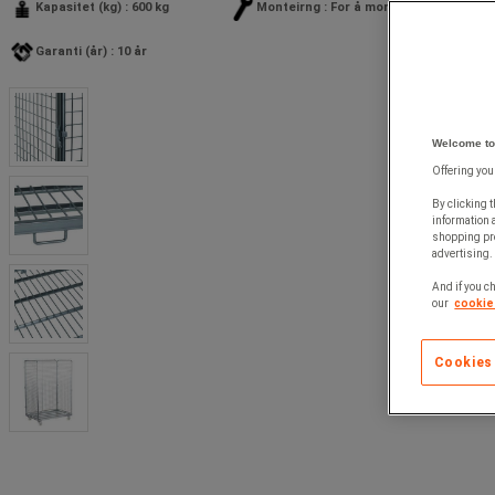
Kapasitet (kg) : 600 kg
Monteirng : For å montere
Garanti (år) : 10 år
Welcome to
Offering you
By clicking t
information 
shopping pre
advertising. 
And if you ch
our
cookie 
Cookies