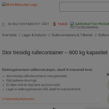
Liste
med
foreslått
nettside
og
SE HELE SORTIMENTET VÅRT
TILBUD
BÆREKRAFTIGE PRODU
søkehistorikk
Startside
Lager & Industri
Rullecontainere & Tilbehør
Rullec
Stor tresidig rullecontainer – 600 kg kapasite
Elektrogalvanisert stålkonstruksjon, ideell til industriell bruk.
M
Stor tresidig stålrullecontainer med gittersider.
Flytt pakkene dine trygt.
Én åpen side lar deg laste og losse raskt.
Laget av elektrogalvanisert stål, ideell for industriell bruk.
Fullstendig beskrivelse