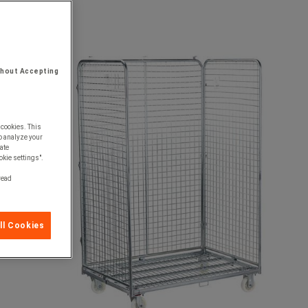
thout Accepting
 cookies. This
o analyze your
ate
okie settings".
 read
ll Cookies