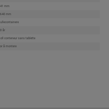
741 mm
1640 mm
ullecontainere
0 år
oll conteneur sans tablette
or å montere