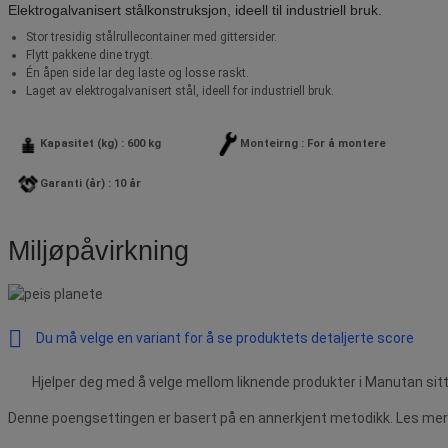
Elektrogalvanisert stålkonstruksjon, ideell til industriell bruk.
Stor tresidig stålrullecontainer med gittersider.
Flytt pakkene dine trygt.
Én åpen side lar deg laste og losse raskt.
Laget av elektrogalvanisert stål, ideell for industriell bruk.
Kapasitet (kg) : 600 kg
Monteirng : For å montere
Garanti (år) : 10 år
Miljøpåvirkning
Du må velge en variant for å se produktets detaljerte score
Hjelper deg med å velge mellom liknende produkter i Manutan sitt
Denne poengsettingen er basert på en annerkjent metodikk. Les mer 