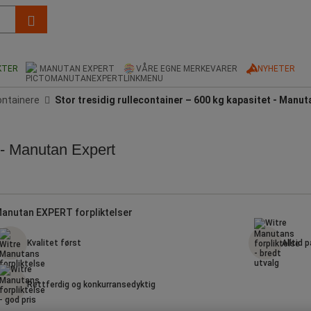
KTER
MANUTAN EXPERT
VÅRE EGNE MERKEVARER
NYHETER
ontainere
Stor tresidig rullecontainer – 600 kg kapasitet - Manut
t - Manutan Expert
anutan EXPERT forpliktelser
Kvalitet først
Alltid p
Rettferdig og konkurransedyktig