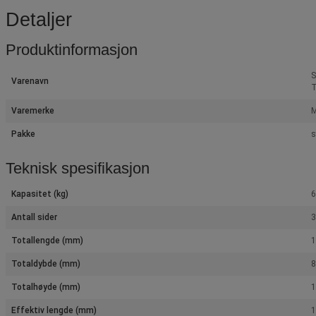
Detaljer
Produktinformasjon
S
Varenavn
T
Varemerke
M
Pakke
s
Teknisk spesifikasjon
Kapasitet (kg)
6
Antall sider
3
Totallengde (mm)
Totaldybde (mm)
Totalhøyde (mm)
Effektiv lengde (mm)