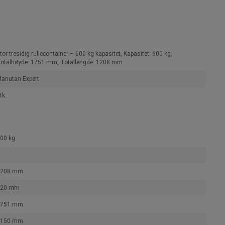
tor tresidig rullecontainer – 600 kg kapasitet, Kapasitet: 600 kg,
otalhøyde: 1751 mm, Totallengde: 1208 mm
anutan Expert
tk.
00 kg
1208 mm
820 mm
1751 mm
1150 mm