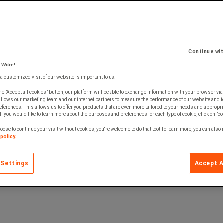
Continue wi
 Witre!
 a customized visit of our website is important to us!
he "Accept all cookies" button, our platform will be able to exchange information with your browser via
allows our marketing team and our internet partners to measure the performance of our website and t
ferences. This allows us to offer you products that are even more tailored to your needs and appropri
If you would like to learn more about the purposes and preferences for each type of cookie, click on "co
oose to continue your visit without cookies, you're welcome to do that too! To learn more, you can also
policy.
 Settings
Accept A