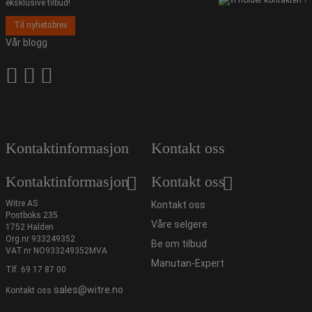
eksklusive tilbud!
Til nyhetsbrev
Vår blogg
Kontaktinformasjon
Kontakt oss
Kontaktinformasjon
Kontakt oss
Witre AS
Kontakt oss
Postboks 235
Våre selgere
1752 Halden
Org.nr 933249352
Be om tilbud
VAT.nr NO933249352MVA
Manutan-Expert
Tlf.
69 17 87 00
sales@witre.no
Kontakt oss