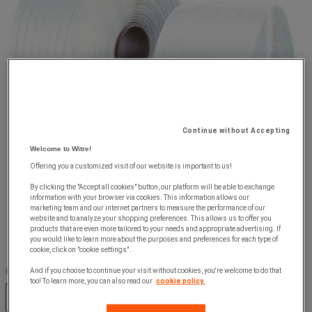
Continue without Accepting
Welcome to Witre!
Offering you a customized visit of our website is important to us!
By clicking the "Accept all cookies" button, our platform will be able to exchange
information with your browser via cookies. This information allows our
marketing team and our internet partners to measure the performance of our
website and to analyze your shopping preferences. This allows us to offer you
products that are even more tailored to your needs and appropriate advertising. If
you would like to learn more about the purposes and preferences for each type of
cookie, click on "cookie settings".
Bredde (mm) :
And if you choose to continue your visit without cookies, you're welcome to do that
too! To learn more, you can also read our
cookie policy.
13 mm
16 mm
19 mm
25 mm