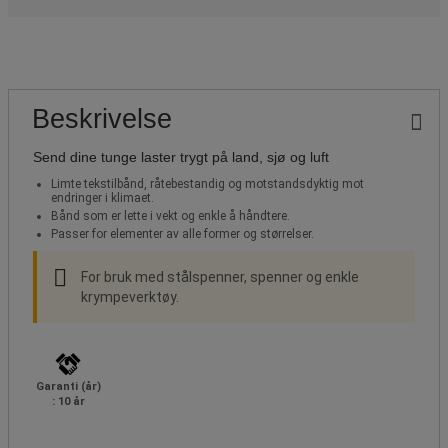
Beskrivelse
Send dine tunge laster trygt på land, sjø og luft
Limte tekstilbånd, råtebestandig og motstandsdyktig mot
endringer i klimaet.
Bånd som er lette i vekt og enkle å håndtere.
Passer for elementer av alle former og størrelser.
For bruk med stålspenner, spenner og enkle
krympeverktøy.
Garanti (år)
: 10 år