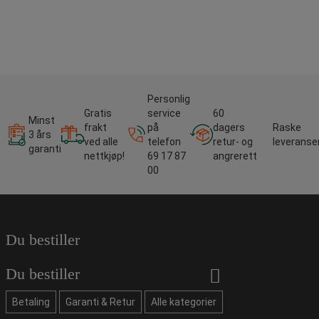
Personlig
Gratis
service
60
Minst
frakt
på
dagers
Raske
3 års
ved alle
telefon
retur- og
leveranse
garanti
nettkjøp!
69 17 87
angrerett
00
Du bestiller
Du bestiller
Betaling
Garanti & Retur
Alle kategorier