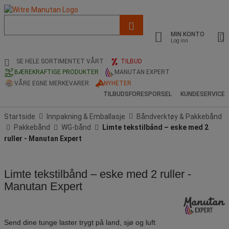
Liste
med
MIN KONTO
foreslått
Log inn
nettside
og
SE HELE SORTIMENTET VÅRT
TILBUD
søkehistorikk
BÆREKRAFTIGE PRODUKTER
MANUTAN EXPERT
VÅRE EGNE MERKEVARER
NYHETER
TILBUDSFORESPORSEL
KUNDESERVICE
Startside
Innpakning & Emballasje
Båndverktøy & Pakkebånd
Pakkebånd
WG-bånd
Limte tekstilbånd – eske med 2
ruller - Manutan Expert
Limte tekstilbånd – eske med 2 ruller -
Manutan Expert
Send dine tunge laster trygt på land, sjø og luft