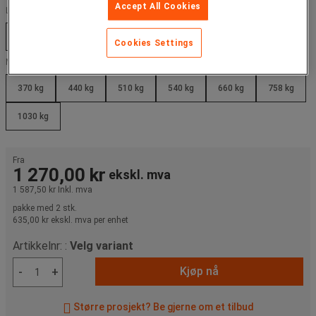
Accept All Cookies
Lengde (m) :
500 m
600 m
750 m
850 m
1100 m
Cookies Settings
Motstandskraft (kg) :
370 kg
440 kg
510 kg
540 kg
660 kg
758 kg
1030 kg
Fra
1 270,00 kr
ekskl. mva
1 587,50 kr
Inkl. mva
pakke med 2 stk.
635,00 kr ekskl. mva per enhet
Artikkelnr: :
Velg variant
Kjøp nå
-
+
Større prosjekt? Be gjerne om et tilbud